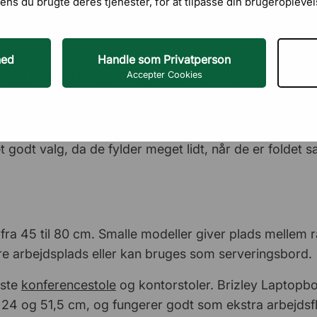
ens du brugte deres tjenester, for at tilpasse din brugeroplevel
n
ne slås op inden mødet eller undervisningen og foldes
hed
Handle som Privatperson
Accepter Cookies
skellige formål i løbet af dagen, sparer det tid i hverdage
der og stålstel, som holder til daglig brug. Flip Top 
tisk når bordene jævnligt skal flyttes. Har du begræn
t godt valg, da de fylder meget lidt, når de er foldet
 fra 45 til 80 cm. Smalle modeller giver plads mellem 
e arbejdsplads eller kan bruges som serveringsbord.
este
konferencestole
og kontorstoler. Brizley Laptopbord
m 24 og 51,5 cm, og fungerer godt som ekstra arbejds