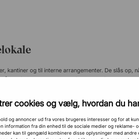
elokale
, kantiner og til interne arrangementer. De slås op, n
r både mindre sammenklappelige borde til trange lokal
ingen kan dermed tilpasses efter lokalets størrelse og d
der er i laminat, som er slidstærkt og nemt at tørre af.
rer cookies og vælg, hvordan du ha
eller metal er lette uden at gå på kompromis med stab
odellen, hvilket har betydning for både vægt og udseen
dhold og annoncer ud fra vores brugeres interesser og for at kun
 information fra din enhed til de sociale medier og reklame-
zley
.
heder kan til gengæld kombinere disse oplysninger med andre o