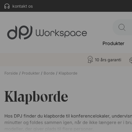
kontakt os
Produkter
10 års garanti
Forside
Produkter
Borde
Klapborde
Klapborde
Hos DPJ finder du klapborde til konferencelokaler, undervisn
minutter og foldes sammen igen, når de ikke længere er i bru
modeller, der giver plads til flere personer.