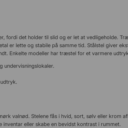
 fordi det holder til slid og er let at vedligeholde. Tr
l er lette og stabile på samme tid. Stålstel giver ekstr
ndt. Enkelte modeller har træstel for et varmere udtryk
og undervisningslokaler.
 udtryk.
ørk valnød. Stelene fås i hvid, sort, sølv eller krom a
inventar eller skabe en bevidst kontrast i rummet.