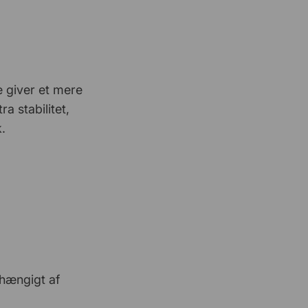
Super flotte ting og inspiration til…
VTI
19 Marts 2026
Perfekt kundeservice
æ giver et mere
a stabilitet,
.
Jan E
16 Marts 2026
Nemt og godt udvalg
Stefan Magnusson
13 Marts 2026
Hurtig og god service
Daniel
8 Marts 2026
fhængigt af
Overordnet set, sådan det skal
være