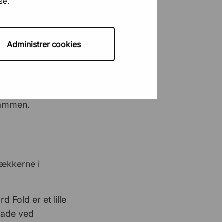
se.
Nem hjemmeside og bestilling
 sammen igen, når
Administrer cookies
Simone K. Schmidt
8 April 2026
n.
Hurtigt og nemt
og Profim U-
set plads til
Rikke Torp
31 Marts 2026
 sammen.
God kundeservice og nem
bestilling
Oxana
30 Marts 2026
rækkerne i
Funktionel og pæn design som
passer ind…
 Fold er et lille
flade ved
Loopfitness CTN
19 Marts 2026