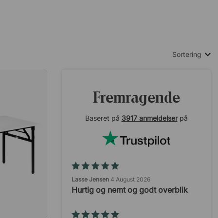
et mest
e er foldet
1,5 cm. Blandt
Sortering
Fremragende
Baseret på
3917 anmeldelser
på
Lasse Jensen
4 August 2026
Hurtig og nemt og godt overblik