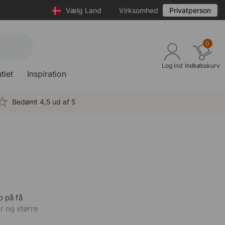
Vælg Land
Virksomhed
Privatperson
0
Log ind
Indkøbskurv
tlet
Inspiration
Bedømt 4,5 ud af 5
p på få
r og større