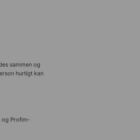
Anne Godiksen
27 Februar 2026
Hurtig at bestille
Brian Strøm
26 Februar 2026
Nemt og hurtigt
foldes sammen og
person hurtigt kan
p og Profim-