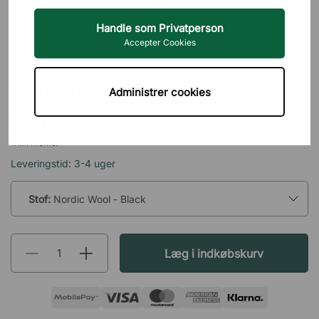
Handle som Privatperson
Accepter Cookies
BACKAPP
Sadelstol Backapp Smart
Administrer cookies
7.245 kr
inkl. moms.
Leveringstid: 3-4 uger
Stof:
Nordic Wool - Black
Læg i indkøbskurv