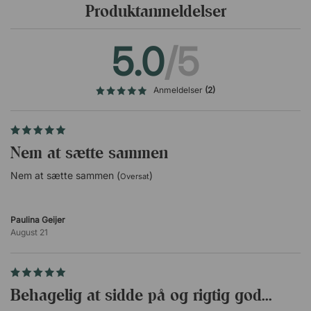
Produktanmeldelser
Nordisk uld:
Består af 88 procent uld og 12 procent polyamid.
5.0
/5
Har lyssikkerhed 5.
Har en høj slidstyrke på 120.000 Martindale.
Alcantara:
Anmeldelser
(2)
Et eksklusivt ruskindslignende stof lavet af
syntetisk fibermateriale.
Kan både tør- og vandvaskes (følg producentens
Nem at sætte sammen
anbefalinger).
Har en høj slidstyrke på 150.000 Martindale.
Nem at sætte sammen (
)
Oversat
Paulina Geijer
August 21
Behagelig at sidde på og rigtig god...