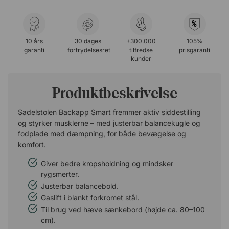
%
10 års
30 dages
+300.000
105%
garanti
fortrydelsesret
tilfredse
prisgaranti
kunder
Produktbeskrivelse
Sadelstolen Backapp Smart fremmer aktiv siddestilling
og styrker musklerne – med justerbar balancekugle og
fodplade med dæmpning, for både bevægelse og
komfort.
Giver bedre kropsholdning og mindsker
rygsmerter.
Justerbar balancebold.
Gaslift i blankt forkromet stål.
Til brug ved hæve sænkebord (højde ca. 80–100
cm).