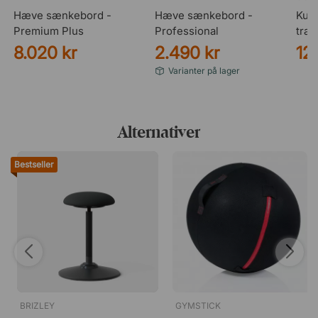
Hæve sænkebord -
Hæve sænkebord -
Kuns
Premium Plus
Professional
træ
8.020 kr
2.490 kr
12
Varianter på lager
Alternativer
Bestseller
BRIZLEY
GYMSTICK