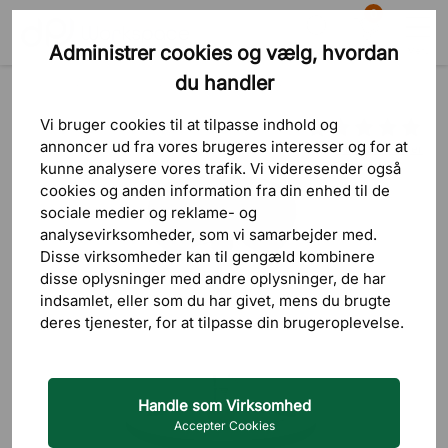
0
Administrer cookies og vælg, hvordan
Søg
Indkøbskurv
Menu
du handler
Produkter
Siddemøbler
Aktive siddemøbler
Sadelstol & balancestol
Vi bruger cookies til at tilpasse indhold og
annoncer ud fra vores brugeres interesser og for at
2 bedømmelser
kunne analysere vores trafik. Vi videresender også
cookies og anden information fra din enhed til de
sociale medier og reklame- og
analysevirksomheder, som vi samarbejder med.
Disse virksomheder kan til gengæld kombinere
disse oplysninger med andre oplysninger, de har
indsamlet, eller som du har givet, mens du brugte
deres tjenester, for at tilpasse din brugeroplevelse.
Handle som Virksomhed
Accepter Cookies