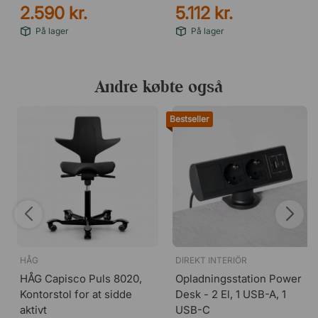
2.590 kr.
5.112 kr.
På lager
På lager
Andre købte også
Bestseller
HÅG
DIREKT INTERIÖR
HÅG Capisco Puls 8020,
Opladningsstation Power
Kontorstol for at sidde
Desk - 2 El, 1 USB-A, 1
aktivt
USB-C