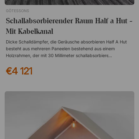
GÖTESSONS
Schallabsorbierender Raum Half a Hut -
Mit Kabelkanal
Dicke Schalldämpfer, die Geräusche absorbieren Half A Hut
besteht aus mehreren Paneelen bestehend aus einem
Holzrahmen, der mit 30 Millimeter schallabsorbierender
Füllung gefüllt ist. Die Paneele sind außerdem mit einem
€4 121
schaumlaminierten Stoff überzogen, der den Schall effektiv
dämpft. Verstellbare Füße für unebenen Boden Dank seiner
verstellbaren Füße kann Half A Hut auch in Räumen mit
unebenen Oberflächen aufgestellt werden. Die verstellbaren
Füße gleichen Unebenheiten aus und sorgen dafür, dass die
Wände immer stabil auf dem Boden stehen. Spezifikation Mit
Kabelkanal für Lampe – Lampe nicht enthalten. Wird
unmöbliert geliefert – Möbel separat erhältlich. Bezogen mit
dem Stoff Slope von Nevotex (100 % Polyester). Ice Blue 20
Sand 17 Lemongrass 18 Bottlegreen 34 Orchid 36 Mole 13
Crystal 33 Ocean 22 Stone 08 Steel 07 Silver 06Ein