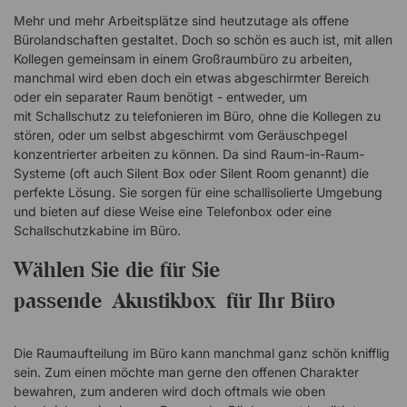
angewiesen, auf dem Sie Ihre The Hut platzieren, sondern
Mehr und mehr Arbeitsplätze sind heutzutage als offene
können sie auch auf unebenem Boden aufstellen. Spezifikation
Bürolandschaften gestaltet. Doch so schön es auch ist, mit allen
Kollegen gemeinsam in einem Großraumbüro zu arbeiten,
Mit Kabelkanal für Lampe – Lampe nicht enthalten. Halbhohe
manchmal wird eben doch ein etwas abgeschirmter Bereich
Frontschirme. Unmöbliert geliefert – Möbel separat erhältlich.
oder ein separater Raum benötigt
- entweder, um
Bezogen mit dem Stoff Slope von Nevotex (100 % Polyester).
mit Schallschutz zu telefonieren im Büro, ohne die Kollegen zu
Stoff Nevotex Slope Silver 06 Steel 07 Mole 13 Sand 17 Ice
stören, oder um selbst abgeschirmt vom Geräuschpegel
Blue 20 Ocean 22 Crystal 33 Orchid 36The Hut ist ein
konzentrierter arbeiten zu können. Da sind Raum-in-Raum-
schallabsorbierender Raum in Hausform. Eine ideale Lösung,
Systeme (oft auch Silent Box oder Silent Room genannt) die
um Arbeitsbereiche abzutrennen und kleinere
perfekte Lösung. Sie sorgen für eine schallisolierte Umgebung
Besprechungsräume im Büro zu schaffen. Umgesehen mit
und bieten auf diese Weise eine Telefonbox oder eine
halbverdeckten Frontblenden Mit Kabelkanal Innen und außen
Schallschutzkabine im Büro.
mit Textil bezogen Absorbiert eindringende und rausgehende
Geräusche Einfaches Zusammenbauen mit Klick-Beschlägen
Wählen Sie die für Sie
passende Akustikbox für Ihr Büro
Die Raumaufteilung im Büro kann manchmal ganz schön knifflig
sein. Zum einen möchte man gerne den offenen Charakter
bewahren, zum anderen wird doch oftmals wie oben