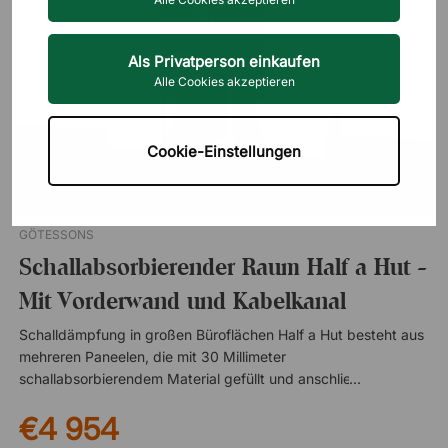
Als Privatperson einkaufen
Alle Cookies akzeptieren
Cookie-Einstellungen
GÖTESSONS
Schallabsorbierender Raum Half a Hut -
Mit Vorderwand und Kabelkanal
Schalldämpfung in großen Büroflächen Half a Hut besteht aus
mehreren Paneelen, die mit 30 Millimeter
schallabsorbierendem Material gefüllt und anschließend mit
schaumlaminiertem Stoff bezogen sind, der den Schall effektiv
€4 954
reduziert. Diese Variante ist mit halbdeckenden
Frontabschirmungen ausgestattet. Eine gute Option, um in