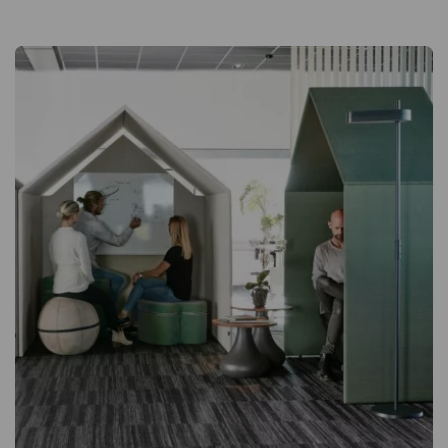
großen Räumen und offenen Bürolandschaften einen
zusätzlichen Raum zu schaffen. Einfache Anpassung an den
Untergrund Die Paneele sind mit verstellbaren Füßen
ausgestattet, die Unebenheiten im Boden ausgleichen und
dafür sorgen, dass der schallabsorbierende Raum stabil steht.
So sind Sie nicht auf den Untergrund angewiesen, auf dem Sie
Ihre Half a Hut platzieren, sondern können sie auch auf
unebenem Boden aufstellen. Spezifikation Mit Kabelkanal für
Lampe – Lampe nicht enthalten. Halbdeckende
Frontabschirmungen. Wird unmöbliert geliefert – Möbel
separat erhältlich. Bezogen mit dem Stoff Slope von Nevotex
(100 % Polyester). Silver 06 Steel 07 Mole 13 Sand 17 Ice Blue
20 Ocean 22 Crystal 33 Orchid 36Ein schallabsorbierender
Raum für Arbeit, Besprechungen oder Telefonate in lauter
Umgebung. Ideal für große Räume mit Bedarf an
abgeschirmten Büroflächen. Mit Kabelkanal Wände aus
bezogenen Schallabsorbern Absorbiert eindringende und
rausgehende Geräusche Einfaches Zusammenbauen mit Klick-
Beschlägen Verstellbare Füße, die Unebenheiten im Boden
ausgleichen