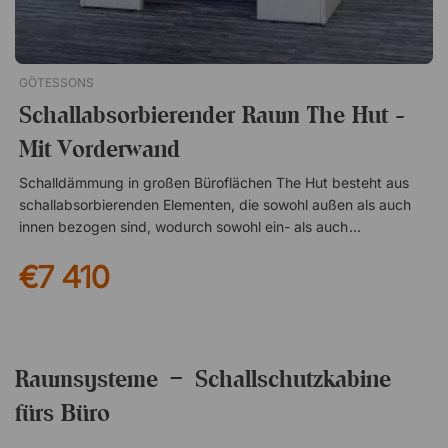
GÖTESSONS
Schallabsorbierender Raum The Hut -
Mit Vorderwand
Schalldämmung in großen Büroflächen The Hut besteht aus
schallabsorbierenden Elementen, die sowohl außen als auch
innen bezogen sind, wodurch sowohl ein- als auch
ausgehende Schallwellen absorbiert werden, um den
€7 410
Geräuschpegel im gesamten Raum effektiv zu senken. Diese
Variante von The Hut verfügt über halbhohe Frontschirme, die
das Gefühl vermitteln, in einem eigenen Raum zu sitzen. Eine
gute Lösung, um in großen Räumen und offenen
Bürolandschaften zusätzlichen Raum zu schaffen! Einfache
Raumsysteme – Schallschutzkabine
Anpassung an den Untergrund Die Paneele sind mit
verstellbaren Füßen ausgestattet, die Unebenheiten im Boden
fürs Büro
ausgleichen und dafür sorgen, dass der schallabsorbierende
Raum stabil steht. So sind Sie nicht auf den Untergrund