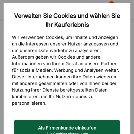
0
Verwalten Sie Cookies und wählen Sie
Suche
Warenkorb
Menü
Ihr Kauferlebnis
Produkte
Schallabsorber
Besprechungskabine
Besprechungskabine
Wir verwenden Cookies, um Inhalte und Anzeigen
an die Interessen unserer Nutzer anzupassen und
um unseren Datenverkehr zu analysieren.
Außerdem geben wir Cookies und andere
Informationen von Ihrem Gerät an unsere Partner
Sortierung
FILTRERA
für soziale Medien, Werbung und Analysen weiter.
Diese Unternehmen können Ihre Daten wiederum
Geringster Pr
mit anderen gesammelten oder von Ihnen bei der
Nutzung ihrer Dienste bereitgestellten Daten
Höchster Pre
kombinieren, um Ihr Nutzererlebnis zu
personalisieren.
Neueste zuer
Als Firmenkunde einkaufen
Alle Cookies akzeptieren