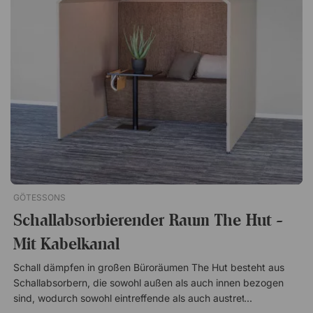
schallabsorbierender Raum für Arbeit, Besprechungen oder
Telefonate in lauter Umgebung. Ideal für große Räume mit
Bedarf an abgeschirmten Büroflächen. Praktischer, integrierter
Kabelkanal Wände aus verkleideten Schallabsorbern
Absorbiert eingehenden und ausgehenden Schall Einfache
Montage mit Klickhalterungen Verstellbare Füße, die
Unebenheiten im Boden ausgleichen
GÖTESSONS
Schallabsorbierender Raum The Hut -
Mit Kabelkanal
Schall dämpfen in großen Büroräumen The Hut besteht aus
Schallabsorbern, die sowohl außen als auch innen bezogen
sind, wodurch sowohl eintreffende als auch austretende