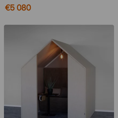
Schallwellen absorbiert werden, um die Geräuschkulisse im
€5 080
gesamten Raum effektiv zu senken. Eine gute Lösung, um in
großen Räumen und offenen Bürolandschaften einen
zusätzlichen Raum zu schaffen! Einfach an den Untergrund
anpassen Die Paneele sind mit verstellbaren Füßen
ausgestattet, die Unebenheiten im Boden ausgleichen und
dafür sorgen, dass der schallabsorbierende Raum stabil steht.
Dadurch sind Sie nicht vom Untergrund abhängig, auf dem Sie
The Hut platzieren, sondern können ihn auch auf unebenem
Boden aufstellen. Spezifikation Mit Kabelkanal für Lampe –
Lampe nicht enthalten. Wird unmöbliert geliefert – Möbel sind
separat erhältlich. Bezogen mit dem Stoff Slope von Nevotex
(100 % Polyester). Stoff Nevotex Slope Silver 06 Steel 07
Mole 13 Sand 17 Ice Blue 20 Ocean 22 Crystal 33 Orchid
36The Hut ist ein schallabsorbierender Raum in Hausform.
Eine ideale Lösung, um Arbeitsbereiche abzutrennen und
kleinere Besprechungsräume im Büro zu schaffen. Mit
Kabelkanal Innen und außen mit Textil bezogen Absorbiert
eindringende und rausgehende Geräusche Einfaches
Zusammenbauen mit Klick-Beschlägen