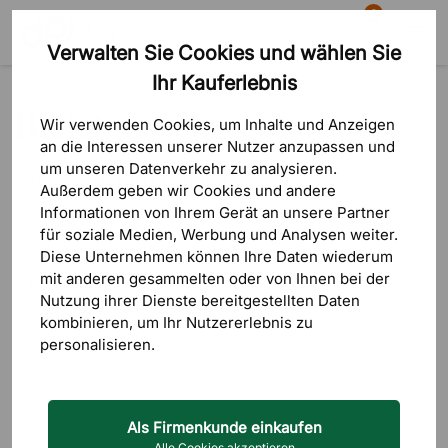
0
Verwalten Sie Cookies und wählen Sie
Suche
Warenkorb
Menü
Ihr Kauferlebnis
Beliebte Seiten
Beliebte Seiten
Wir verwenden Cookies, um Inhalte und Anzeigen
an die Interessen unserer Nutzer anzupassen und
um unseren Datenverkehr zu analysieren.
BELIEBTE KATEGORIEN
Außerdem geben wir Cookies und andere
Höhenverstellbarer Schreibtisch
Informationen von Ihrem Gerät an unsere Partner
Ergonomische Bürostühle
für soziale Medien, Werbung und Analysen weiter.
Schreibtische
Diese Unternehmen können Ihre Daten wiederum
mit anderen gesammelten oder von Ihnen bei der
Bürostühle
Nutzung ihrer Dienste bereitgestellten Daten
Wand- & Deckenabsorber
kombinieren, um Ihr Nutzererlebnis zu
Stellwand
personalisieren.
Tischtrennwand
Wandabsorber
Deckensegel & Akustik-Deckenabsorber
Konferenzstühle
Als Firmenkunde einkaufen
Sattelstühle & Sitzbälle
Alle Cookies akzeptieren