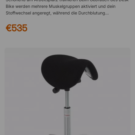
Bike werden mehrere Muskelgruppen aktiviert und dein
Stoffwechsel angeregt, während die Durchblutung verbessert
wird. Das sorgt für mehr Sauerstoff im Gehirn und kann dir
€535
helfen, bessere Leistungen zu erzielen. Radfahren ist
außerdem eine gelenkschonende Trainingsform für Knie und
Gelenke. Höhe und Widerstand einstellen Das Desk Bike lässt
sich ganz einfach an deine Bedürfnisse anpassen. Der Sattel
ist höhenverstellbar und der Tretwiderstand kann mit einem
Drehregler in acht Stufen eingestellt werden. So findest du
immer die passende Einstellung für dich. Dein Training im Blick
behalten Mit dem Desk Bike wird es leicht und macht Spaß,
mehr Bewegung in den Alltag zu integrieren. Es verfügt über
ein integriertes Display, mit dem du Kalorienverbrauch, Zeit,
Distanz und Geschwindigkeit einfach verfolgen kannst.
Technische Daten Maximales Benutzergewicht: 120
Kilogramm Verstellbarer Widerstand in 8 Stufen LCD-Display
wird von 1 AAA-Batterie betrieben (nicht enthalten) Für Büro-
und Heimgebrauch geeignetEin kompaktes Fahrrad für den
Schreibtisch, das das Trainieren während der Arbeit
ermöglicht. Tretwiderstand und Geschwindigkeit lassen sich