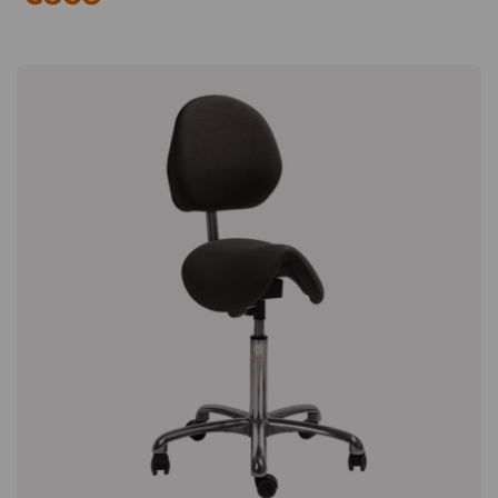
gleichzeitig die Stützmuskulatur Ihres Rückens. Verstellbare
Balancekugel Der Schwerpunkt des Stuhls balanciert auf einer
Kugel, die auf und ab geschraubt werden kann, um das
Gleichgewicht zu trainieren. So können Sie die Beweglichkeit
des Stuhls erhöhen, wenn Ihre Muskeln stärker werden und
sich Ihr Gleichgewicht verbessert. Haltbar und langlebig
Backapp Smart wurde im norwegischen Møbellaboratoriet AB
in Sykkylven bis zu 50.000 Mal mit einer Last von 100 Kilo
getestet, ohne Schaden zu nehmen. Stoff-Spezifikationen:
Nordic Wool: Besteht aus 88 Prozent Wolle und 12 Prozent
Polyamid Hat Lichtechtheit 5 Hat eine hohe
Verschleißfestigkeit von 120.000 Martindale Alcantara: Ein
exklusiver mokassinartiger Stoff aus synthetischem
Fasermaterial Kann sowohl trocken gereinigt als auch mit
Wasser gewaschen werden (Empfehlungen des Herstellers
beachten) Hat eine hohe Abriebfestigkeit von 150.000
Martindale Der Sattelstuhl Backapp Smart fördert aktives
Sitzen und stärkt die Muskulatur – mit verstellbarer
Balanskugel und gedämpfter Fußplatte für mehr Bewegung
und Komfort. Verbessert die Körperhaltung und reduziert