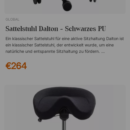
GLOBAL
Sattelstuhl Dalton - Schwarzes PU
Ein klassischer Sattelstuhl für eine aktive Sitzhaltung Dalton ist
ein klassischer Sattelstuhl, der entwickelt wurde, um eine
natürliche und entspannte Sitzhaltung zu fördern. Die
sattelförmige Sitzfläche hilft dem Körper, eine aufrechtere
€264
Position einzunehmen, was zu einem geraderen Rücken und
einer ergonomischeren Arbeitshaltung während des Tages
beiträgt. Der Stuhl eignet sich hervorragend für Umgebungen,
in denen man längere Zeit im Sitzen arbeitet, zum Beispiel im
Büro, in Kliniken oder sogar wenn man in der Werkstatt
arbeitet! Formgepresste Sitzfläche mit hohem Komfort Die
Sitzfläche ist aus strapazierfähigem PU-Schaum formgepresst
und so gestaltet, dass sie den ganzen Arbeitstag über
bequemen Halt bietet. Das Material passt sich dem Körper an
und behält gleichzeitig seine Stabilität, was eine ausgewogene
Kombination aus Komfort und Funktion schafft. Die glatte