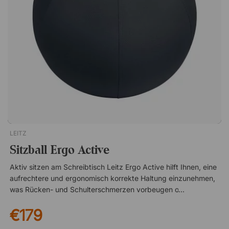
über die Zeit beibehält. Mit schwarzem Stoff bezogen erhält
der Stuhl eine stilvolle und professionelle Ausstrahlung, die
sowohl im Büro als auch im Homeoffice überzeugt. Ein
Sattelstuhl, der für optimalen Komfort und natürliche Haltung
sorgt. Der Sattelsitz unterstützt aufrechtes Sitzen und
reduziert die Belastung von Rücken und Schultern. Die
Rückenlehne lässt sich 16° vor und 6° zurück lehnen Der Sitz
lässt sich 12° und 2° zurück neigen Mit komfortablem
Kalltschaum gepolstert Mit schwarzem Stoff bezogen
LEITZ
Sitzball Ergo Active
Aktiv sitzen am Schreibtisch Leitz Ergo Active hilft Ihnen, eine
aufrechtere und ergonomisch korrekte Haltung einzunehmen,
was Rücken- und Schulterschmerzen vorbeugen oder lindern
kann. Durch den regelmäßigen Wechsel zwischen Bürostuhl
€179
und Sitzball stärken Sie Ihren Körper während der Arbeit. Der
Sitzball wurde vom deutschen IGR Institute for Health and