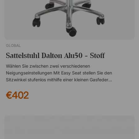
individuell anpassen. Höhenverstellbarer Sattel Verstellbarer
Widerstand (8 Stufen) Display zeigt Geschwindigkeit, Zeit,
Distanz und Kalorienverbrauch Aktiviert Muskeln und fördert
die Durchblutung Leiser Motor Extra breiter und weicher Sitz
GLOBAL
Sattelstuhl Dalton Alu50 - Stoff
Wählen Sie zwischen zwei verschiedenen
Neigungseinstellungen Mit Easy Seat stellen Sie den
Sitzwinkel stufenlos mithilfe einer kleinen Gasfeder ein. Mit
Flexmatic passt sich der Sitz automatisch dem Schwerpunkt
€402
an, sodass Sie stets bequem und ergonomisch sitzen. Aktiver
Sitzkomfort in klassischer Form Dalton von Global ist ein
stilvoller Sattelstuhl ohne Rückenlehne, der eine natürlich
aufrechte und ausgewogene Sitzhaltung fördert. Das offene
Design regt zu aktivem Sitzen an und hilft, den Rücken
gerade zu halten und den Körper während des Arbeitstages in
Bewegung zu halten. Durch das Sitzen auf einem Sattelsitz