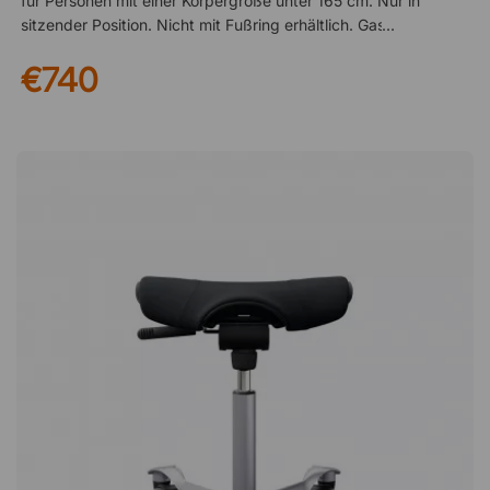
für Personen mit einer Körpergröße unter 165 cm. Nur in
sitzender Position. Nicht mit Fußring erhältlich. Gasfeder 200
mm (Sitzhöhe 485-660 mm): für Personen mit einer
€740
Körpergröße ab 165 cm. Nur in sitzender Position. Kann auch
mit Fußring gekauft werden. Gasfeder 265 mm (Sitzhöhe 570-
810 mm): für sitzende und halb stehende Position. Wenn Sie
etwas kleiner sind, empfehlen wir, einen Fußring hinzuzufügen,
um die beste Sitzposition zu erreichen. Variieren der
Arbeitsposition verhindert Verletzungen Der HÅG Capisco
8105 ist so konzipiert, dass er die Bewegung fördert und
daher viele verschiedene Sitzpositionen ermöglicht. Lehnen
Sie sich an, sitzen Sie gewöhnlich oder sitzen Sie seitlich,
wenn Sie mit Ihrem Kollegen sprechen. Indem Sie Ihre
Sitzposition mehrmals am Tag ändern, können Sie
beispielsweise häufige Verletzungen von Rücken, Nacken und
Schultern vermeiden. Korrekte Belastung trainiert den Körper
Der Sattelsitz ermöglicht eine aktive Arbeitsposition, in der die
Rumpf- und Rückenmuskulatur aktiviert wird, was bei
regelmäßigem Gebrauch die Muskeln trainiert. Gleichzeitig
entlastet der Sitz den Körper durch eine neutrale Krümmung
der Lendenwirbelsäule, wodurch die Hüften offen und die