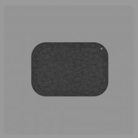
den Stuhl mit Kollegen! Der Stuhl lässt sich problemlos
individuell an Jeden anpassen und ist daher eine
ausgezeichnete Wahl für Arbeitsplätze, an denen sich
mehrere Personen einen Stuhl teilen. Mit ganzen 10 Jahren
Garantie können Sie sicher sein, dass Sie einen haltbaren Stuhl
von höchster Qualität erhalten, der der Verwendung mehrerer
Personen standhält. Spezifikation Sitz und Schaukelfunktion
Sattelförmiger Sitz Sitz- und Rückenwinkel können separat
eingestellt werden Verstellbare Sitzhöhe (56,5-81 cm) Stoff
Select (85% New Zealand Wolle, 15% Polyamid) Fußkreuz
und Gasfeder Räder für harte Böden (ø50 mm) Durchmesser
Fußkreuz: 59 cm. Durchmesser Fußring: 45,5 cm - optional!
Zertifikate EPD ISO 14025 GREENGUARD GoldRH Support
4501 ist ein ergonomischer Sattelstuhl, der aktives Sitzen
während des Arbeitstages fördert. Ideal für den häufigen
Wechsel zwischen Sitzen und Stehen. Sattelförmiger Sitz
Verstellbarer Sitzwinkel Verstellbarer Rückenlehnenwinkel
Verstellbare Sitzhöhe 10 Jahre Garantie!