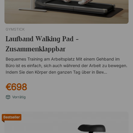
GYMSTICK
Laufband Walking Pad -
Zusammenklappbar
Bequemes Training am Arbeitsplatz Mit einem Gehband im
Büro ist es einfach, sich auch während der Arbeit zu bewegen.
Indem Sie den Körper den ganzen Tag über in Bewegung
halten, steigern Sie den Kalorienverbrauch und die
€698
Durchblutung, während sich gleichzeitig die Konzentration
verbessert – ganz ohne Unterbrechung der Arbeitsaufgaben.
Vorrätig
Spazieren oder laufen – Sie bestimmen das Tempo Walking
Pad ermöglicht es Ihnen, die Geschwindigkeit selbst zu
steuern, egal ob Sie einen ruhigen Spaziergang oder ein
Bestseller
energischeres Tempo bevorzugen. Mit einstellbaren
Geschwindigkeiten von 1 bis 6 km/h finden Sie leicht den
passenden Rhythmus für den Moment. Kabellose Steuerung