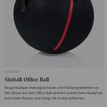
sich bei Bedarf einfach verschieben – eine praktische und
langlebige Ergänzung für deinen Arbeitsplatz. Leitz Ergo Cosy
ist eine ergonomische Stehmatte, die Haltung und
Durchblutung fördert. Aus robustem Schaumstoff, ideal für
den täglichen Bürogebrauch. Hergestellt aus langlebigen
Materialien Fördert eine gesunde Körperhaltung Perfekte
Ergänzung zu höhenverstellbaren Schreibtischen
GYMSTICK
Sitzball Office Ball
Beugt häufigen Haltungsschäden und Rückenproblemen vor
Das Sitzen auf dem Office Ball aktiviert sowohl Ihren Rumpf als
auch Ihren Rücken und bringt Sie in eine aufrechtere Position,
was Rücken-, Nacken- und Schulterschmerzen vorbeugen