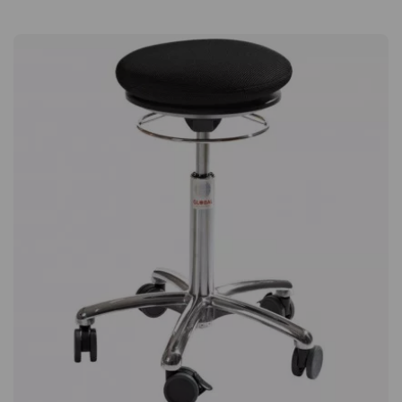
Ergonomics gemäß DIN 26800 EN ISO 15537 getestet und
empfohlen. Haltung stärken während der Arbeit Beim Sitzen
auf einem Sitzball muss der Körper selbst für das
Gleichgewicht sorgen. Dadurch werden Rücken- und
Bauchmuskulatur kontinuierlich aktiviert, was langfristig zu
einer besseren Haltung beitragen kann. Viele empfinden es
außerdem als leichter, konzentriert zu bleiben, wenn der
Körper leicht aktiv ist statt passiv im Stuhl zu sitzen. Sicher
und praktisch in der Anwendung Der Ball ist mit einer
Stoppfunktion ausgestattet, die dafür sorgt, dass er an Ort
und Stelle bleibt, wenn Sie aufstehen. So müssen Sie ihn nicht
unter dem Schreibtisch suchen oder befürchten, dass er
wegrollt. Für die richtige Sitzposition ausgelegt Mit einem
Durchmesser von 65 cm eignet sich der Sitzball für Personen
mit einer Körpergröße von 156–180 cm und bietet eine
passende Sitzhöhe an Standard-Schreibtischen. Ein Sitzball,
der zum aktiven Sitzen am Schreibtisch anregt, da er sowohl
Rücken- als auch Bauchmuskeln aktiviert. Die Stop-Funktion
verhindert, dass der Ball wegrollt. Durchmesser 65 cm
Geeignet für Personen zwischen 156-180 cm Stoppfunktion,