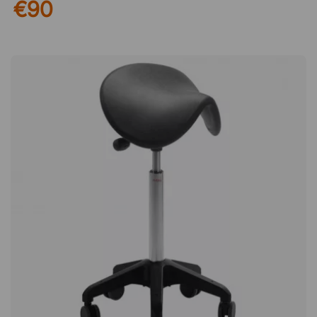
€90
kann. Wenn Sie den Office Ball regelmäßig benutzen, können
Sie Ihren Körper während der Arbeit effektiv stärken. Perfekt
für das Büro und das Fitnessstudio Dieser vielseitige Sitzball
ist sowohl im Konferenzraum als auch am Schreibtisch eine
hervorragende Option und kann auch als praktisches
Trainingsgerät für den ganzen Körper verwendet werden.
Stabiler Sitzball in zwei Größen Der Office Ball ist mit einem
abnehmbaren Bezug mit rutschfester Unterseite ausgestattet,
der zusammen mit einer mit 0,5 kg Sand gefüllten,
beschwerten Kugel den Ball beim Sitzen oder Trainieren fest
an seinem Platz hält. Der Sitzball ist in zwei Größen erhältlich,
die für die meisten Menschen geeignet sind.Office Ball ist ein
ergonomischer Sitzball für aktives Sitzen. Er aktiviert den
Körper und fördert eine aufrechte Haltung, für eine effektive
Stärkung des gesamten Körpers. Stärkt den Körper und beugt
Haltungsschäden vor Stabil dank rutschfestem Boden und
gewichtetem Ball im Inneren Mit abnehmbarem
Polyesterbezug