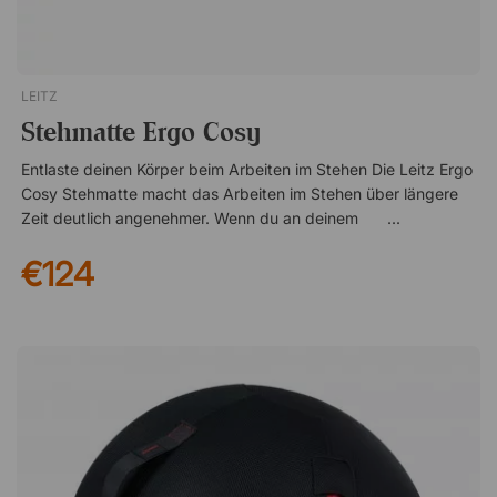
Verschleißfestigkeit von 25.000 Martindale Flexible
Innenkugel aus reißfestem PVC
LEITZ
Stehmatte Ergo Cosy
Entlaste deinen Körper beim Arbeiten im Stehen Die Leitz Ergo
Cosy Stehmatte macht das Arbeiten im Stehen über längere
Zeit deutlich angenehmer. Wenn du an deinem
höhenverstellbaren Schreibtisch stehst, reduziert die Matte
€124
die Belastung für Füße, Knie und Rücken – sodass du dich auf
deine Arbeit konzentrieren kannst, ohne dass sich Müdigkeit
einschleicht. Weichere Oberfläche, die dich in Bewegung hält
Der dämpfende Schaumkern sorgt für eine leicht federnde
Oberfläche, die kleine, natürliche Bewegungen fördert. Das
unterstützt die Durchblutung und verhindert, dass du so
schnell steif wirst wie auf einem harten Boden.
Strapazierfähiges Material für den täglichen Einsatz Gefertigt
aus robustem Schaum eignet sich die Matte für den häufigen
Einsatz im Büro. Sie behält ihre Form über lange Zeit und lässt