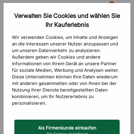
0
Verwalten Sie Cookies und wählen Sie
Suche
Warenkorb
Menü
Ihr Kauferlebnis
Produkte
Sitzmöbel
Aktive Sitz- & Stehmöbel
Aktive Sitz- & Stehmöbel
Wir verwenden Cookies, um Inhalte und Anzeigen
an die Interessen unserer Nutzer anzupassen und
um unseren Datenverkehr zu analysieren.
Bei DPJ finden Sie aktive Sitz- und Stehmöbel von
HÅG
,
RH
,
Außerdem geben wir Cookies und andere
Vluv
,
Backapp
,
Gymstick
,
Global
,
Leitz
und
Smålandsmöbler
.
Informationen von Ihrem Gerät an unsere Partner
Das Sortiment reicht von
Sattelstühlen und Sitzbällen
über
für soziale Medien, Werbung und Analysen weiter.
Balance-Platten bis zu Schreibtisch-Fahrrädern und
Diese Unternehmen können Ihre Daten wiederum
Schreibtisch-Laufbändern für Büro, Homeoffice und
Lesen Sie mehr
mit anderen gesammelten oder von Ihnen bei der
Pflegeumgebungen.
Nutzung ihrer Dienste bereitgestellten Daten
Die Gestelle sind aus Aluminium, Stahl oder Holz gefertigt, die
kombinieren, um Ihr Nutzererlebnis zu
Bezüge aus Polyester, Wolle, Alcantara oder Kunstleder.
personalisieren.
Sattelstühle und Balance-Hocker arbeiten mit Gaslift, 360-
Grad-Drehfunktion und kippbarer Basis, Modelle wie HÅG
Sattelstühle
Schreibtisch-
Schreibtisch-
Balance-
Capisco und RH Support bieten verstellbare Sitzwinkel und
& Sitzbälle
Fahrräder
Laufband
Platten
Rückenlehnen. Sitzbälle haben einen robusten PVC-Innenball
Als Firmenkunde einkaufen
mit waschbarem Bezug, Rollen und Fußringe lassen sich bei
Alle Cookies akzeptieren