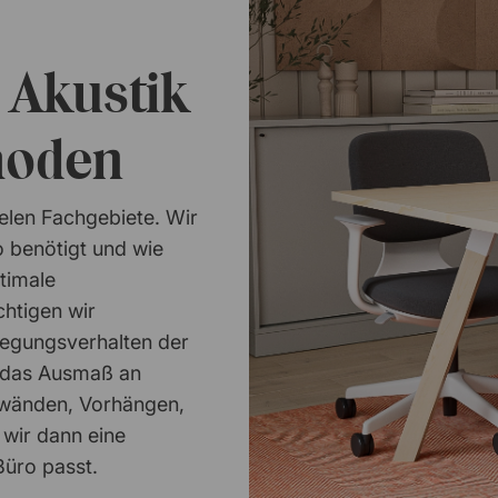
 Akustik
hoden
ielen Fachgebiete. Wir
o benötigt und wie
timale
chtigen wir
wegungsverhalten der
d das Ausmaß an
llwänden, Vorhängen,
 wir dann eine
Büro passt.