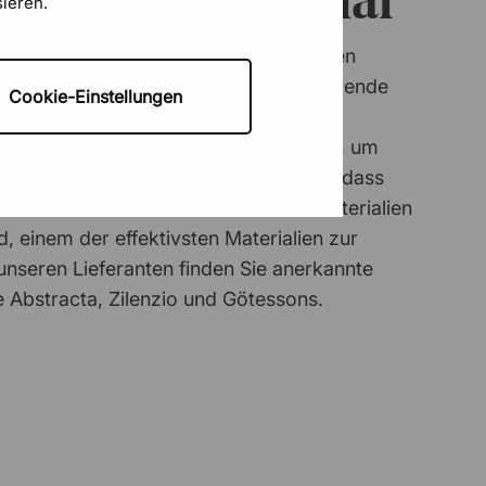
sieren.
arbeiten wir mit qualitativ hochwertigen
alien eine nachweislich schallabsorbierende
Cookie-Einstellungen
eutet zum Beispiel, dass die von uns
uf eine bestimmte Weise gewebt sind, um
 und zu brechen. Zudem bedeutet es, dass
d Trennwände mit A-zertifizierten Materialien
nd, einem der effektivsten Materialien zur
unseren Lieferanten finden Sie anerkannte
Abstracta, Zilenzio und Götessons.