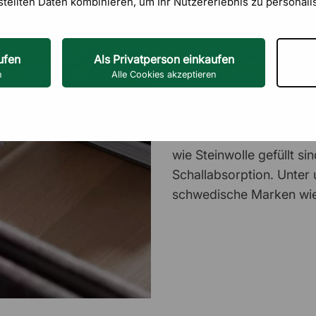
stellten Daten kombinieren, um Ihr Nutzererlebnis zu personali
Für optimale Ergebnisse 
Produkten, deren Materi
ufen
Als Privatperson einkaufen
Wirkung haben. Dies bed
n
Alle Cookies akzeptieren
verwendeten Vorhänge a
Schallwellen abzufangen
unsere Schallabsorber un
wie Steinwolle gefüllt si
Schallabsorption. Unter 
schwedische Marken wie 