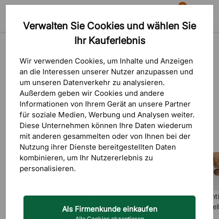
0
Verwalten Sie Cookies und wählen Sie
Suche
Warenkorb
Menü
Ihr Kauferlebnis
Produkte
Tische
Tische
Wir verwenden Cookies, um Inhalte und Anzeigen
an die Interessen unserer Nutzer anzupassen und
um unseren Datenverkehr zu analysieren.
Der richtige Tisch ist das Herzstück jedes Arbeitsplatzes. Ob im
Außerdem geben wir Cookies und andere
Homeoffice, im Großraumbüro oder im Besprechungsraum: Ein
Informationen von Ihrem Gerät an unsere Partner
gut gewählter Tisch beeinflusst nicht nur die Produktivität,
für soziale Medien, Werbung und Analysen weiter.
sondern auch das Wohlbefinden im Arbeitsalltag.
Diese Unternehmen können Ihre Daten wiederum
Lesen Sie mehr
Wer im Alltag zwischen Sitzen und Stehen wechseln möchte, ist
mit anderen gesammelten oder von Ihnen bei der
mit einem
höhenverstellbaren Schreibtisch
bestens beraten. Die
Nutzung ihrer Dienste bereitgestellten Daten
ergonomische Lösung gegen Verspannungen in Rücken und
kombinieren, um Ihr Nutzererlebnis zu
Nacken. Für alle, die einen festen Arbeitsplatz bevorzugen,
personalisieren.
bieten unsere
klassischen Schreibtische
eine solide und zeitlose
Basis. Im Besprechungsraum sorgen unsere
Konferenztische
in
Schreibtische
Konferenztische
Stehtische &
Esstische &
Coucht
verschiedenen Größen und Formen für produktive Meetings,
Projekttische
Cafétische
Beistel
während
Steh- und Projekttische
sich gut für kreative
Als Firmenkunde einkaufen
Zusammenarbeit und kurze Abstimmungen eignen.
Alle Cookies akzeptieren