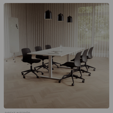
beim Kauf der Größen 280, 320, 420, 560 zweiteilig geliefert.
die Tischplatte drückt und den Hebel in der Mitte unter der
Tischplatte betätigt. Da der Schreibtisch keinen Strom
benötigt, kann er überall im Raum aufgestellt werden, ohne mit
einem Kabel verbunden zu sein. Flexibler Arbeitsplatz für viele
Umgebungen Der Schreibtisch verfügt über eine sehr flexible
Größe, so dass er auch in Wohnungen und Büros mit
begrenztem Raum gut untergebracht werden kann. Da der
Schreibtisch höhenverstellbar ist, eignet er sich auch für
Räume, in denen er von verschiedenen Personen genutzt wird,
wie z. B. in aktivitätsorientierten Büros und öffentlichen
Bereichen. Spezifikation Tischplatte Laminiertes MDF mit
lackierter Kante Bauchausschnitt 3° vorwärts geneigt Gestell
Höhenverstellbar mit Gasfeder Pulverbeschichtetes Aluminium
Umfang: oberes Rohr Ø7 cm, unteres Rohr Ø6 cm Standfuß
Druckgegossene AluminiumlegierungEin kleiner,
höhenverstellbarer Schreibtisch mit einsäuligem Gestell, der
speziell fürs Homeoffice konzipiert wurde. Die Höhe lässt sich
manuell per Gasfeder verstellen. Variation, zwischen Sitzen
und Stehen Höhenverstellbar zwischen 75 und 112 cm
Erfordert keinen Strom Tischplatte mit Bauchausschnitt und