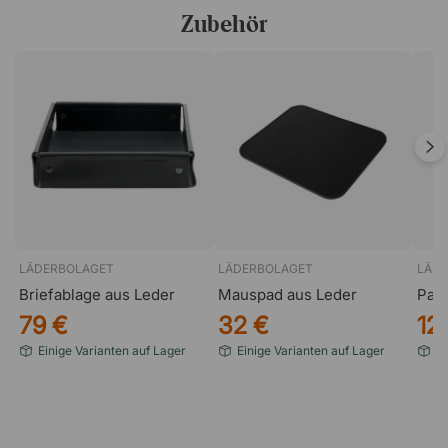
Zubehör
LÄDERBOLAGET
LÄDERBOLAGET
LÄD
Briefablage aus Leder
Mauspad aus Leder
Papi
79 €
32 €
12
Einige Varianten auf Lager
Einige Varianten auf Lager
Ei