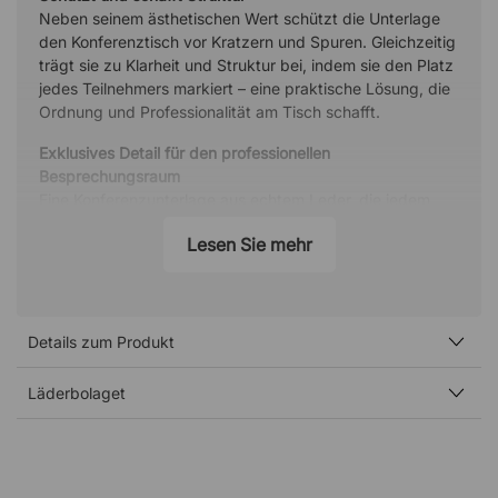
Neben seinem ästhetischen Wert schützt die Unterlage
den Konferenztisch vor Kratzern und Spuren. Gleichzeitig
trägt sie zu Klarheit und Struktur bei, indem sie den Platz
jedes Teilnehmers markiert – eine praktische Lösung, die
Ordnung und Professionalität am Tisch schafft.
Exklusives Detail für den professionellen
Besprechungsraum
Eine Konferenzunterlage aus echtem Leder, die jedem
Meeting eine anspruchsvolle und exklusive Note verleiht.
Lesen Sie mehr
Das stilreine Design schafft einen durchdachten
Gesamteindruck. Kombinieren Sie sie gerne mit weiteren
Lederprodukten aus derselben Serie für eine einheitliche
und elegante Besprechungsumgebung.
Details zum Produkt
Recyceltes italienisches Leder mit Charakter
Hergestellt aus recyceltem, echtem italienischem Leder –
Läderbolaget
ein Material, das Nachhaltigkeit mit Premiumqualität
verbindet. Die natürliche Struktur und der Glanz des
Leders verleihen jeder Unterlage einen einzigartigen
Charakter und widerstehen gleichzeitig der täglichen
Beanspruchung auf repräsentative Weise.