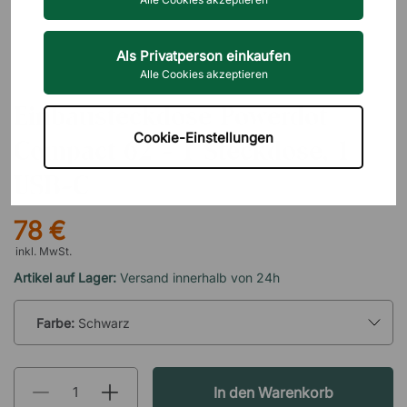
Als Privatperson einkaufen
Alle Cookies akzeptieren
FORMING FUNCTION
Einbausteckdose Powerdot
Cookie-Einstellungen
Compact 62 - 1 Steckdose, 1
USB-C
78 €
inkl. MwSt.
Artikel auf Lager:
Versand innerhalb von 24h
Farbe:
Schwarz
In den Warenkorb