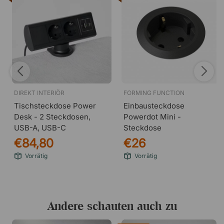
Spezifikation
1 Steckdose, 1 USB-C.
Geeignet für Tischplatten mit einer Dicke von
maximal 5 cm.
Anschlusskabel inklusive (1,25 m).
DIREKT INTERIÖR
FORMING FUNCTION
Tischsteckdose Power
Einbausteckdose
Desk - 2 Steckdosen,
Powerdot Mini -
USB-A, USB-C
Steckdose
€84,80
€26
Vorrätig
Vorrätig
Andere schauten auch zu