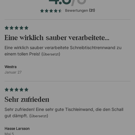
Zertifikate
Bewertungen
(31)
EN 1023 und EN 354
EPD (Umweltproduktdeklaration)
Möbelfakta
Eine wirklich sauber verarbeitete...
Maße der Halterung
Eine wirklich sauber verarbeitete Schreibtischtrennwand zu
einem tollen Preis! (
)
Übersetzt
Westra
Januar 27
Sehr zufrieden
Sehr zufrieden! Eine sehr gute Tischleinwand, die den Schall
gut dämpft. (
)
Übersetzt
Hasse Larsson
Mai 5