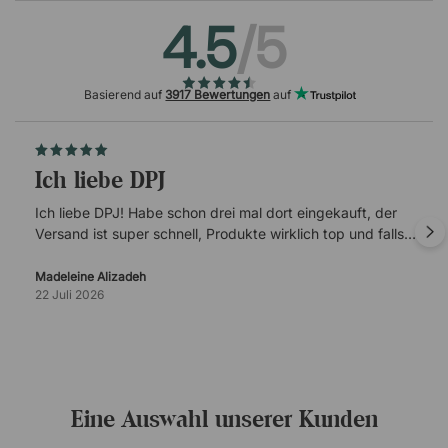
4.5
/5
Basierend auf
3917 Bewertungen
auf
Ich liebe DPJ
Ich liebe DPJ! Habe schon drei mal dort eingekauft, der
Versand ist super schnell, Produkte wirklich top und falls
es mal Probleme gibt, ist der Kundenservice super
verlässlich.
Madeleine Alizadeh
22 Juli 2026
Eine Auswahl unserer Kunden