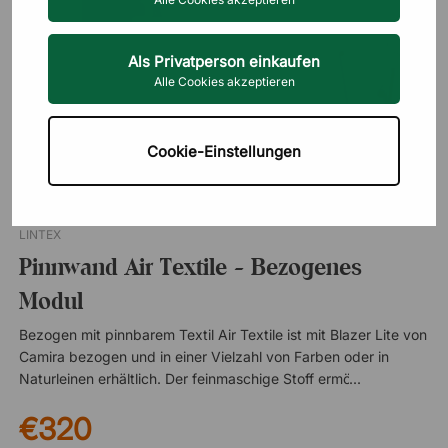
Als Privatperson einkaufen
Alle Cookies akzeptieren
Cookie-Einstellungen
LINTEX
Pinnwand Air Textile - Bezogenes
Modul
Bezogen mit pinnbarem Textil Air Textile ist mit Blazer Lite von
Camira bezogen und in einer Vielzahl von Farben oder in
Naturleinen erhältlich. Der feinmaschige Stoff ermöglicht es
Ihnen, Notizen und Ähnliches einfach und reibungslos an die
€320
Tafel zu heften, ohne die Oberfläche zu beschädigen. Bitte
beachten: Im Preis ist nur die bezogene Pinnwand enthalten.