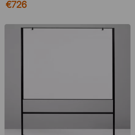
€726
verschiedenen Räumen oder Arbeitsbereichen bewegen –
ideal für Büros, Schulen und kreative Umgebungen, in denen
Ideen Raum brauchen. Schreibfläche auf beiden Seiten Das
Whiteboard verfügt über magnetische, emaillierte
Schreibflächen auf Vorder- und Rückseite. Das bietet doppelt
so viel Platz für Notizen, Präsentationen und Brainstorming.
Die strapazierfähige Emailleoberfläche ist für häufige Nutzung
ausgelegt und gewährleistet ein gleichmäßiges Schreibgefühl
über lange Zeit. Durchdachtes Design mit integrierten Griffen
Die praktischen, integrierten Griffe machen Note leicht zu
greifen und zu tragen. Es kann an der Wand aufgehängt oder
an eine Wand gelehnt werden, um eine flexible Platzierung zu
ermöglichen, was es zu einem praktischen Werkzeug in
Umgebungen macht, in denen sich die Anforderungen schnell
ändern. Nachhaltige Qualität mit langer Garantie Note ist E3-
zertifiziert und zu 99 % recycelbar – eine bewusste Wahl für
alle, die Wert auf Nachhaltigkeit legen. Die emaillierten
Schreibflächen verfügen zudem über 30 Jahre Garantie, was
von der hohen Qualität und der langen Lebensdauer des
Produkts zeugt. Note ist ein vielseitiges Whiteboard mit