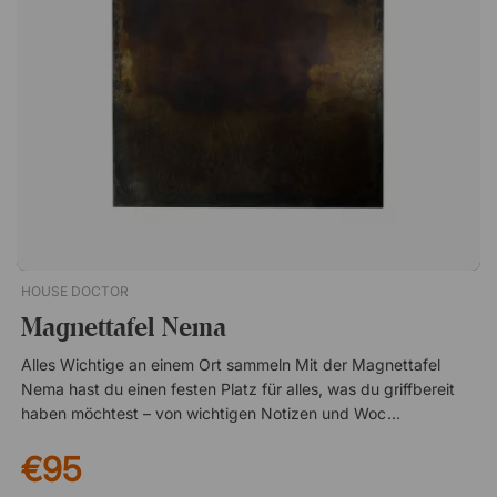
wirkt die Pinnwand fast schwebend an der Wand. Verborgene
Beschläge Wandabstand 22 mm Abgeschrägten Kanten
HOUSE DOCTOR
Magnettafel Nema
Alles Wichtige an einem Ort sammeln Mit der Magnettafel
Nema hast du einen festen Platz für alles, was du griffbereit
haben möchtest – von wichtigen Notizen und Wochenplänen
bis hin zu Fotos und kleinen inspirierenden Details. Ideal für
€95
den Schreibtisch, die Küche oder den Flur, wo du Inhalte
schnell und unkompliziert austauschen kannst. Robuste