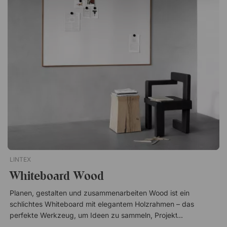
Cozy 450 / Synergy LDP33 Calm 320 / Blazer Lite LTH63
Naive 640 / Synergy LDP74 Frank 540 / Blazer Lite LTH43
Mellow 730 / Synergy LDP45 Pure 130 / Blazer Lite
LTH40Mood Fabric Mobile ist eine praktische Glasschreibtafel
mit schallabsorbierender Füllung und verkleideter Rückseite.
Das schöne Design passt in jede Umgebung. Magnetische
Schreibfläche aus leicht abwischbarem Glas 45 mm
schallabsorbierende Füllung Füße in Schwarz, Grau oder
massiver Eiche Magneten und anderes Zubehör separat
erhältlich
LINTEX
Whiteboard Wood
Planen, gestalten und zusammenarbeiten Wood ist ein
schlichtes Whiteboard mit elegantem Holzrahmen – das
perfekte Werkzeug, um Ideen zu sammeln, Projekte zu planen
und effektive Meetings abzuhalten. Die magnetische