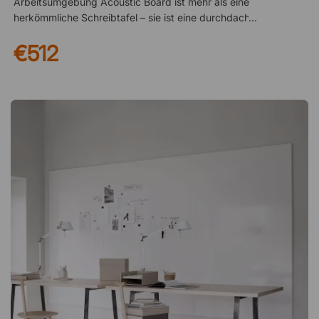
Arbeitsumgebung Acoustic Board ist mehr als eine
herkömmliche Schreibtafel – sie ist eine durchdachte
Akustiklösung. Mit 30 mm integriertem schallabsorbierendem
€512
Material trägt sie aktiv dazu bei, den Geräuschpegel im Raum
zu reduzieren. Die einzigartige Konstruktion absorbiert auch
niedrige Frequenzen, was besonders wertvoll in Büros,
Konferenzräumen und Klassenzimmern ist, wo Gespräche,
Meetings und Bewegung sonst leicht störenden Nachhall und
Lärm verursachen. Das Ergebnis ist eine ruhigere,
angenehmere und produktivere Umgebung. Magnetische
Emailleoberfläche mit langer Lebensdauer Die emaillierte
Schreiboberfläche ist sowohl magnetisch als auch äußerst
strapazierfähig. Dadurch können Notizen problemlos mit
Dokumenten, Präsentationen und Mitteilungen direkt an der
Tafel kombiniert werden. Die Emailleoberfläche ist
widerstandsfähig gegen Kratzer, Flecken und
Schattenbildung, sodass sie ihr frisches Erscheinungsbild Jahr
für Jahr behält – selbst bei täglicher Nutzung. Nachgewiesene
Nachhaltigkeit und Umweltfokus Die Tafel ist e3-zertifiziert
und besteht zu 99 % aus recycelbarem Material. Damit ist
Acoustic Board eine verantwortungsbewusste Wahl für