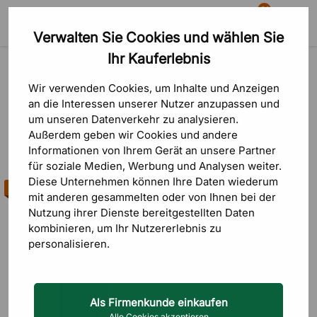
81
Verwalten Sie Cookies und wählen Sie
Suche
Warenkorb
Menü
Ihr Kauferlebnis
Produkte
Tafeln
Whiteboards & Pinnwände
Whiteboards & Pinnwände
Wir verwenden Cookies, um Inhalte und Anzeigen
an die Interessen unserer Nutzer anzupassen und
um unseren Datenverkehr zu analysieren.
Außerdem geben wir Cookies und andere
Informationen von Ihrem Gerät an unsere Partner
Sortierung
FILTRERA
für soziale Medien, Werbung und Analysen weiter.
Diese Unternehmen können Ihre Daten wiederum
Bestseller
Geringster Pr
mit anderen gesammelten oder von Ihnen bei der
Nutzung ihrer Dienste bereitgestellten Daten
Höchster Pre
kombinieren, um Ihr Nutzererlebnis zu
personalisieren.
Neueste zuer
Als Firmenkunde einkaufen
Alle Cookies akzeptieren