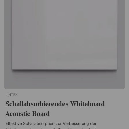
Zubehör. Zudem gewähren wir ganze 30 Jahre Garantie auf
die Schreibfläche – ein klarer Beweis für Qualität und
Langlebigkeit. Boarder ist ein klassisches Whiteboard mit
magnetischer, emaillierter Schreibfläche und Aluminiumrahmen
mit geraden Ecken. Leicht montierbar, erhältlich bis fünf
Meter. Montage mit verborgenen Beschlägen Geringe Tiefe
von nur 19 mm ab der Wand Magnetische, emaillierte
Schreibfläche e3-zertifiziert und zu 99 % recycelbar
Stiftablage aus Aluminium enthalten 30 Jahre Garantie auf die
Schreibfläche!
LINTEX
Schallabsorbierendes Whiteboard
Acoustic Board
Effektive Schallabsorption zur Verbesserung der