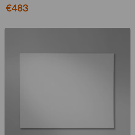
€483
Oberfläche ermöglicht das einfache Anbringen von Notizen,
während die widerstandsfähige Schreibfläche leicht zu
reinigen ist und für den täglichen Gebrauch bereitsteht.
Planen, gestalten und zusammenarbeiten Wood ist ein
stilvolles Whiteboard mit elegantem Holzrahmen – ein
perfektes Werkzeug, um Ideen zu sammeln, Projekte zu
planen und effektive Meetings zu führen. Die magnetische
Oberfläche erleichtert das Anbringen von Notizen, während
die strapazierfähige Schreibfläche leicht zu reinigen und für
den täglichen Gebrauch bereit ist. Strapazierfähige
Schreibfläche für den täglichen Einsatz Die Schreibfläche
besteht aus magnetischem keramischem Stahl – einem
äußerst robusten Material, das für intensive und langfristige
Nutzung entwickelt wurde. Die Oberfläche ist leicht zu
reinigen, kratzfest und behält Jahr für Jahr ihr frisches
Erscheinungsbild. Mit ganzen 30 Jahren Garantie auf die
Schreibfläche ist Wood eine sichere und langfristige Wahl.
Dezente Montage und durchdachte Konstruktion Das
Whiteboard wird mit verdeckten Befestigungen montiert, was
einen schwebenden und klaren Eindruck ohne sichtbare