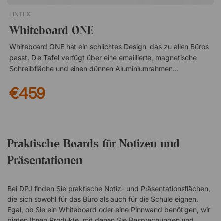
LINTEX
Whiteboard ONE
Whiteboard ONE hat ein schlichtes Design, das zu allen Büros
passt. Die Tafel verfügt über eine emaillierte, magnetische
Schreibfläche und einen dünnen Aluminiumrahmen. Montage
mit versteckten Beschlägen 2 cm Tiefe von der Wand
€459
Emaillierte, magnetische Schreibfläche e3 zertifiziert und zu
99 % recycelbar 30 Jahre Garantie auf die Schreibfläche
Praktische Boards für Notizen und
Präsentationen
Bei DPJ finden Sie praktische Notiz- und Präsentationsflächen,
die sich sowohl für das Büro als auch für die Schule eignen.
Egal, ob Sie ein Whiteboard oder eine Pinnwand benötigen, wir
bieten Ihnen Produkte, mit denen Sie Besprechungen und