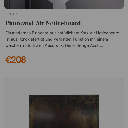
LINTEX
Pinnwand Air Noticeboard
Ein modernes Pinboard aus natürlichem Kork Air Noticeboard
ist aus Kork gefertigt und verbindet Funktion mit einem
weichen, natürlichen Ausdruck. Die einteilige Ausführung sorgt
für ein stilvolles und harmonisches Design, das sich ebenso
€208
gut für Büroumgebungen wie für Schulen und Homeoffices
eignet. Abgeschrägte Kanten – ohne traditionellen Rahmen
Anstelle eines klassischen Rahmens verfügt das Pinboard über
abgeschrägte Kanten, die einen leichteren Eindruck
vermitteln. Die durchdachte Form sorgt für einen eleganten
Abschluss. Schwebender Eindruck mit verdeckten Beschlägen
Dank verdeckter Beschläge und einer Konstruktion, die 22 mm
von der Wand absteht, erhält Air Noticeboard einen nahezu
schwebenden Eindruck. Die Montage ist dezent, was den
klaren Look unterstreicht und das Material in den Fokus
rückt. Air Noticeboard ist komplett aus Kork gefertigt und hat
gefaste Kanten statt eines traditionellen Rahmens. Dadurch