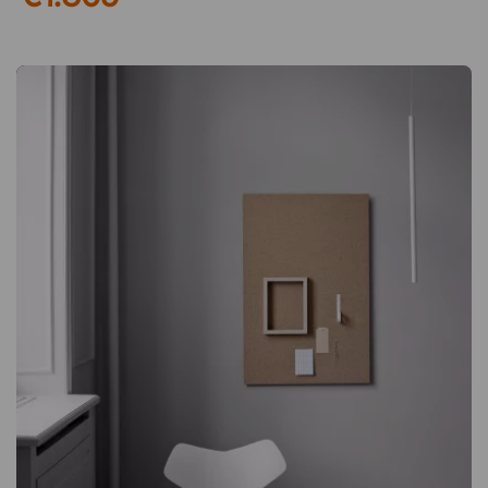
praktische und mobile Schreibtafel, die Funktionalität mit
nachhaltigem Design verbindet. Dank seiner durchdachten
Konstruktion eignet es sich gleichermaßen für Konferenzräume
und Bildungsumgebungen wie für Büros! Zwei emaillierte und
magnetische Schreibflächen Das Whiteboard ist mit zwei
emaillierten, magnetischen Schreibflächen ausgestattet, die
eine strapazierfähige und kratzfeste Oberfläche mit langer
Lebensdauer bieten. Die emaillierte Oberfläche sorgt für ein
optimales Schreibgefühl und eine einfache Reinigung,
während Magnete es ermöglichen, Dokumente, Notizen und
Präsentationen direkt an der Tafel zu befestigen. Mit zwei
Schreibflächen erhalten Sie zudem doppelt so viel
Arbeitsfläche. Das beidseitige Whiteboard M3 ist eine mobile
Tafel auf Rollen mit zwei emaillierten, magnetischen
Schreibflächen. Der Rahmen besteht aus naturanodisiertem
Aluminium. 2 magnetische Schreibflächen Auf Rollen für
einfaches Verschieben e3-zertifiziert - zu 99% recycelbar 30
Jahre Garantie auf die Schreibfläche