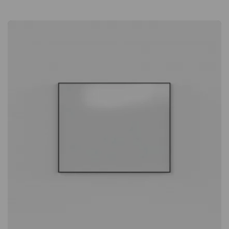
Oberfläche aus Eisen Die Tafel ist vollständig aus Eisen
gefertigt und bietet eine magnetische Oberfläche, die deine
Unterlagen und Notizen zuverlässig hält. Mit Magneten lässt
sich alles einfach befestigen – ganz ohne Klebeband oder
Nadeln. Praktisch, wenn du Flächen sauber halten und Inhalte
flexibel wechseln möchtest. Nema ist eine magnetische
Pinnwand von House Doctor. Die Magnettafel besteht aus
Eisen und hat eine feine Oberfläche, die Ihrer Einrichtung
industriellen Touch verleiht. Magnetische Oberfläche Rohes,
industrielles Design