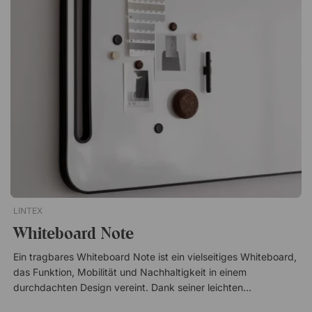
Meetingräume zum schnellen Notieren und Präsentieren von
Ideen. Magnetische Schreibfläche Darauf schreiben oder
Notizen daran befestigen Mit Ablage aus Buchenholz für
Stifte Ideal für kreative Meetings Einfache Montage
LINTEX
Whiteboard Note
Ein tragbares Whiteboard Note ist ein vielseitiges Whiteboard,
das Funktion, Mobilität und Nachhaltigkeit in einem
durchdachten Design vereint. Dank seiner leichten
Konstruktion lässt es sich einfach tragen und zwischen