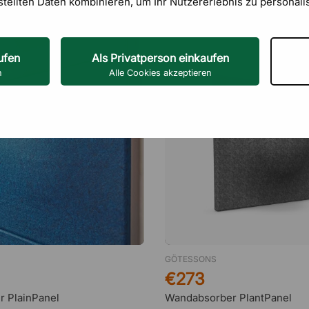
stellten Daten kombinieren, um Ihr Nutzererlebnis zu personali
ufen
Als Privatperson einkaufen
n
Alle Cookies akzeptieren
GÖTESSONS
€273
 PlainPanel
Wandabsorber PlantPanel