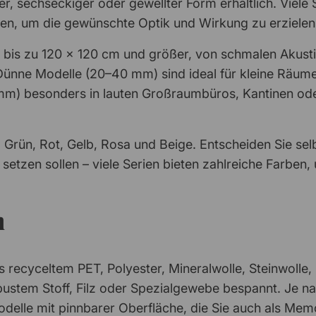
r, sechseckiger oder gewellter Form erhältlich. Viele 
eren, um die gewünschte Optik und Wirkung zu erzielen
bis zu 120 x 120 cm und größer, von schmalen Akusti
ünne Modelle (20–40 mm) sind ideal für kleine Räume
m) besonders in lauten Großraumbüros, Kantinen oder
Grün, Rot, Gelb, Rosa und Beige. Entscheiden Sie selb
etzen sollen – viele Serien bieten zahlreiche Farben,
n
 recyceltem PET, Polyester, Mineralwolle, Steinwolle, 
ustem Stoff, Filz oder Spezialgewebe bespannt. Je nac
Modelle mit pinnbarer Oberfläche, die Sie auch als Me