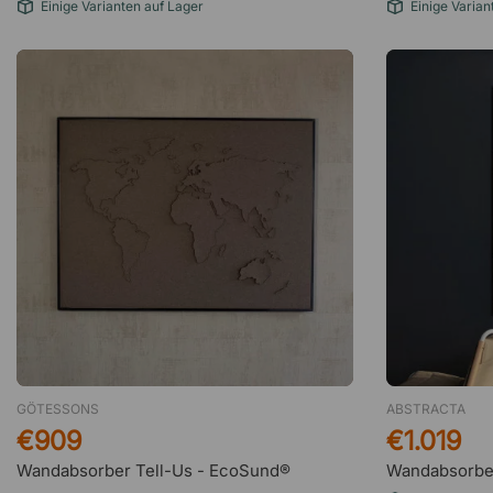
Einige Varianten auf Lager
Einige Varian
GÖTESSONS
ABSTRACTA
€909
€1.019
Wandabsorber Tell-Us - EcoSund®
Wandabsorber