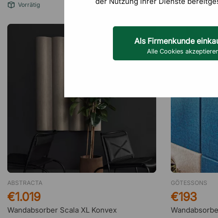
der Nutzung ihrer Dienste bereitge
Vorrätig
Als Firmenkunde einka
Alle Cookies akzeptiere
ABSTRACTA
GÖTESSONS
€1.019
€193
Wandabsorber Scala XL Konvex
Wandabsorber