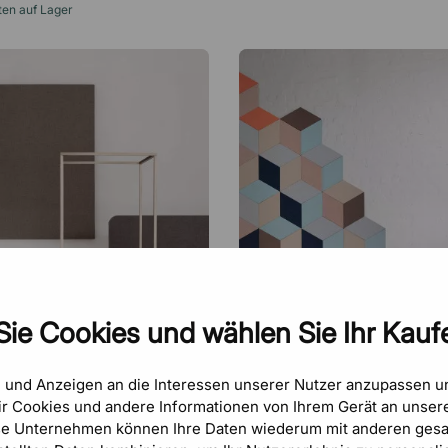
ten auf Lager
Sie Cookies und wählen Sie Ihr Kaufe
ZILENZIO
e und Anzeigen an die Interessen unserer Nutzer anzupassen 
€160
r Cookies und andere Informationen von Ihrem Gerät an unsere
se Unternehmen können Ihre Daten wiederum mit anderen gesa
r Edge Wall
Wandabsorber Fazett