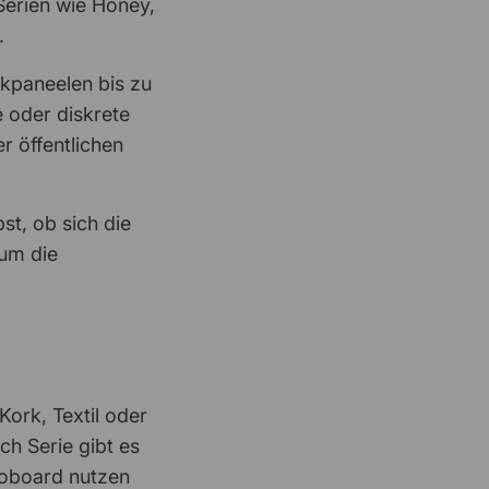
Serien wie Honey,
DACHSER SE Steffen Ebermann
12 Mai 2026
Super Verpackung
.
kpaneelen bis zu
 oder diskrete
Axel Freitel
12 Mai 2026
Lieferzeit
 öffentlichen
st, ob sich die
 um die
Kork, Textil oder
h Serie gibt es
moboard nutzen