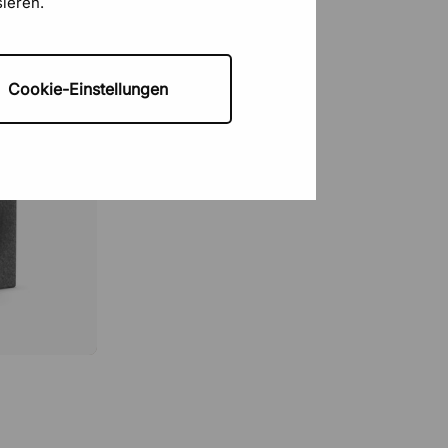
sieren.
Triple
2 Juni 2026
Zuverlässig
Cookie-Einstellungen
Siegfried Wössner
29 Mai 2026
Unkompliziert
Engin
29 Mai 2026
Sehr tolle Webseite und gut
überschaubar
Sonja
27 Mai 2026
Finden!!