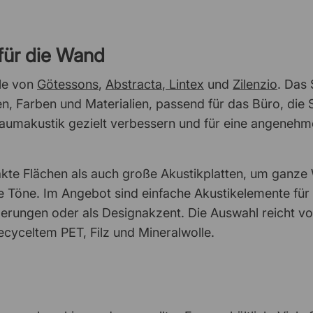
für die Wand
le von
Götessons
,
Abstracta
,
Lintex
und
Zilenzio
. Das
n, Farben und Materialien, passend für das Büro, die 
Raumakustik gezielt verbessern und für eine angeneh
kte Flächen als auch große Akustikplatten, um ganz
ige Töne. Im Angebot sind einfache Akustikelemente fü
derungen oder als Designakzent. Die Auswahl reicht v
ecyceltem PET, Filz und Mineralwolle.