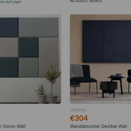
Acoustic Board
ten auf Lager
ZILENZIO
€304
r Domo Wall
Wandabsorber Dezibel Wall