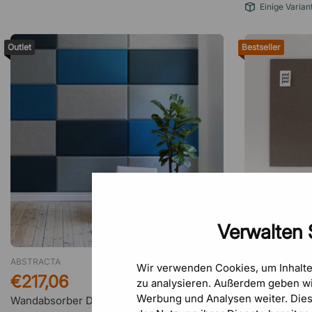
Einige Varian
Outlet
Bestseller
Verwalten 
ABSTRACTA
LINTEX
Wir verwenden Cookies, um Inhalt
€217,06
€238
zu analysieren. Außerdem geben wi
Werbung und Analysen weiter. Die
Wandabsorber Domo Wall
Wandabsorbe