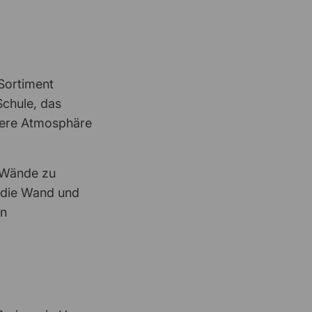
Stefanie Kreideweiß
21 Mai 2026
Super Shop, gerne wieder
 Sortiment
Thilo Riede
18 Mai 2026
Schule, das
Zahlung als Unternehmen konnte
nicht…
mere Atmosphäre
e Wände zu
Jorks
13 Mai 2026
sehr freundlich und unkompliziert
r die Wand und
on
Josef Pötz
12 Mai 2026
Alles Perfekt!