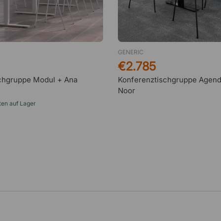
GENERIC
€2.785
chgruppe Modul + Ana
Konferenztischgruppe Agend
Noor
ten auf Lager