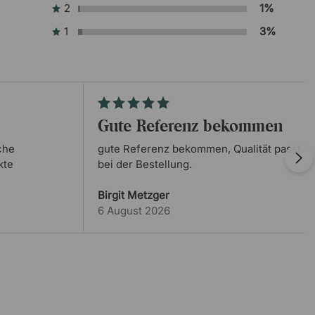
2
1%
1
3%
Stefanie Kreideweiß
21 Mai 2026
Super Shop, gerne wieder
Thilo Riede
18 Mai 2026
gute Referenz bekommen
Zahlung als Unternehmen konnte
nicht…
che
gute Referenz bekommen, Qualität passt, 
kte
bei der Bestellung.
Birgit Metzger
Jorks
13 Mai 2026
6 August 2026
sehr freundlich und unkompliziert