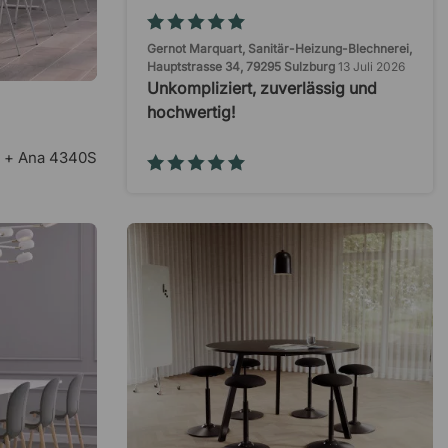
Gernot Marquart, Sanitär-Heizung-Blechnerei,
Hauptstrasse 34, 79295 Sulzburg
13 Juli 2026
Unkompliziert, zuverlässig und
hochwertig!
l + Ana 4340S
Nico
8 Juli 2026
mehrfach bestellt
Ionnis Dr. Kotrotsos
2 Juli 2026
"Schnelle und unkomplizierte
Bestellung…
Dominic Zwerenz
30 Juni 2026
Präzision