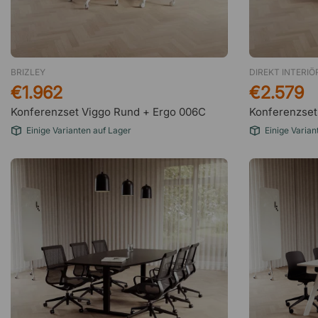
BRIZLEY
DIREKT INTERIÖ
€1.962
€2.579
Konferenzset Viggo Rund + Ergo 006C
Konferenzset
Einige Varianten auf Lager
Einige Varian