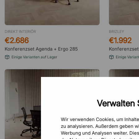
DIREKT INTERIÖR
BRIZLEY
€2.686
€1.992
Konferenzset Agenda + Ergo 285
Konferenzset
Einige Varianten auf Lager
Einige Varian
Verwalten 
Wir verwenden Cookies, um Inhalt
zu analysieren. Außerdem geben wi
Werbung und Analysen weiter. Die