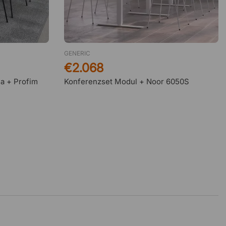
schnell und toll
Triple
2 Juni 2026
Zuverlässig
GENERIC
€2.068
a + Profim
Konferenzset Modul + Noor 6050S
Siegfried Wössner
29 Mai 2026
Unkompliziert
Engin
29 Mai 2026
Sehr tolle Webseite und gut
überschaubar
Sonja
27 Mai 2026
Finden!!