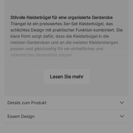
Stilvolle Kleiderbügel für eine organisierte Garderobe
Triangel ist ein preiswertes 3er-Set Kleiderbügel, das
schlichtes Design mit praktischer Funktion kombiniert. Die
klare Form sorgt dafür, dass die Kleiderbügel in die
meisten Garderoben und an die meisten Kleiderstangen
passen und gleichzeitig für ein einheitliches und
ordentliches Gesamtbild sorgen.
Schonend für Ihre Kleidung
Die Kleiderbügel haben weich abgerundete Ecken, die
Lesen Sie mehr
helfen, Kleidung zu schützen und das Risiko von Rissen
oder Druckstellen im Stoff zu verringern. Die durchdachte
Form sorgt dafür, dass Kleidungsstücke ordentlich
hängen und ihre Passform behalten, wodurch sich die
Details zum Produkt
Bügel für alles von Hemden und Blusen bis hin zu
leichteren Jacken eignen.
Essem Design
Minimalistisches Design aus langlebigem Material
Triangel wird aus einem Stück gebogenem Stahl
gefertigt, was eine stabile und langlebige Konstruktion