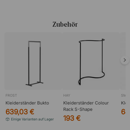
ohne unnötige Verbindungen ermöglicht. Das
minimalistische Design macht die Kleiderbügel sowohl
dezent als auch elegant, während das Material für eine
Zubehör
lange Haltbarkeit sorgt.
FROST
HAY
SMD
Kleiderständer Bukto
Kleiderständer Colour
Klei
Rack S-Shape
639,03 €
68
193 €
Einige Varianten auf Lager