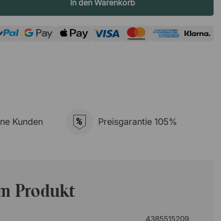
In den Warenkorb
%
ene Kunden
Preisgarantie 105%
um Produkt
4385515209