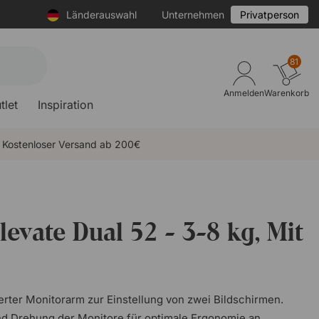
Länderauswahl
Unternehmen
Privatperson
81
Anmelden
Warenkorb
tlet
Inspiration
Kostenloser Versand ab 200€
evate Dual 52 - 3-8 kg, Mit
derter Monitorarm zur Einstellung von zwei Bildschirmen.
d Drehung der Monitore für optimale Ergonomie an.