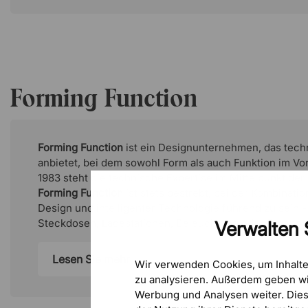
Forming Function
Forming Function
ist ein Designunternehmen, das tec
anbietet, bei dem sowohl Form als auch Funktion im Vo
1983 steht die technische Expertise im Mittelpunkt de
Forming Function
ist stets bestrebt, bei der Kombinat
Design und intelligenter Technologie führend zu sein -
Steckdosen, Ladestationen, Beleuchtung oder Ergonom
Verwalten 
Lesen Sie mehr
Wir verwenden Cookies, um Inhalt
zu analysieren. Außerdem geben wi
Werbung und Analysen weiter. Die