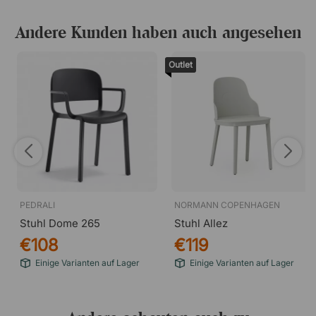
Gefertigt aus strapazierfähigem Polypropylen hält Volt
Andere Kunden haben auch angesehen
670 sowohl intensiver Nutzung als auch wechselnden
Wetterbedingungen stand. Die glatte Oberfläche lässt
Outlet
sich zudem einfach reinigen – abwischen oder abspülen
genügt.
PEDRALI
NORMANN COPENHAGEN
Stuhl Dome 265
Stuhl Allez
€108
€119
Einige Varianten auf Lager
Einige Varianten auf Lager