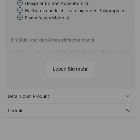
Geeignet für den Außenbereich
Haltbares und leicht zu reinigendes Polypropylen.
Flammfestes Material
Ein Stuhl, der den Alltag einfacher macht
Volt 670 ist ein praktischer und stilvoller Stuhl, der sowohl
im Innen- als auch im Außenbereich eingesetzt werden
kann. Ideal für Essbereiche, Konferenzräume, Terrassen
Lesen Sie mehr
oder Balkone – eine flexible Lösung für unterschiedliche
Umgebungen.
Leicht zu bewegen und zu verstauen
Details zum Produkt
Wenn Sie Platz schaffen möchten, lassen sich bis zu 13
Stühle stapeln, wodurch sie einfach zu verstauen sind.
Pedrali
Eine clevere Wahl für Umgebungen, in denen Möbel
häufig bewegt werden, etwa beim Reinigen, Umstellen
oder bei größeren Veranstaltungen.
Materialien für den täglichen Einsatz