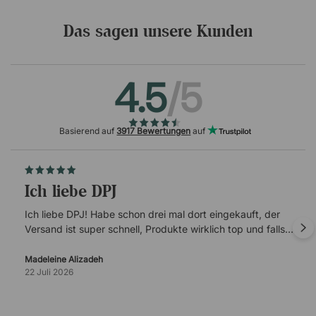
Das sagen unsere Kunden
4.5
/5
Basierend auf
3917 Bewertungen
auf
Ich liebe DPJ
Ich liebe DPJ! Habe schon drei mal dort eingekauft, der
Versand ist super schnell, Produkte wirklich top und falls
es mal Probleme gibt, ist der Kundenservice super
verlässlich.
Madeleine Alizadeh
22 Juli 2026