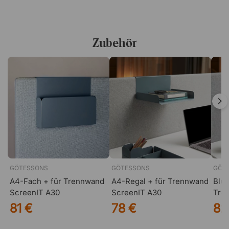
Zubehör
GÖTESSONS
GÖTESSONS
GÖT
A4-Fach + für Trennwand
A4-Regal + für Trennwand
Blum
ScreenIT A30
ScreenIT A30
Tre
81 €
78 €
82