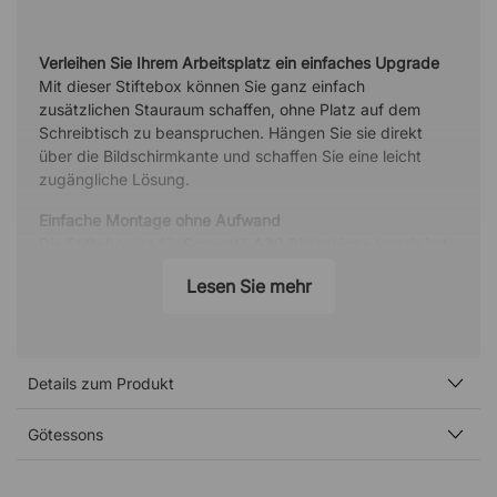
Verleihen Sie Ihrem Arbeitsplatz ein einfaches Upgrade
Mit dieser Stiftebox können Sie ganz einfach
zusätzlichen Stauraum schaffen, ohne Platz auf dem
Schreibtisch zu beanspruchen. Hängen Sie sie direkt
über die Bildschirmkante und schaffen Sie eine leicht
zugängliche Lösung.
Einfache Montage ohne Aufwand
Die Stiftebox ist für ScreenIT A30 Bildschirme konzipiert
und lässt sich ohne Werkzeug einfach einhängen. Ideal,
Lesen Sie mehr
wenn Sie schnell etwas am Arbeitsplatz verändern
möchten.
Flexibel nutzbar je nach Bedarf
Neben Stiften kann die Box auch für andere Dinge
Details zum Produkt
genutzt werden. Bewahren Sie darin Gegenstände auf,
die Sie griffbereit haben möchten – wie Schlüssel oder
Götessons
kleine Dinge, die sonst leicht herumliegen.