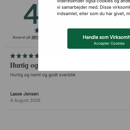
videresender også cookies og anden
4.5
/5
vi samarbejder med. Disse virksom
indsamlet, eller som du har givet, m
Handle som Virksom
Baseret på
3917 anmeldelser
på
Accepter Cookies
Hurtig og nemt og godt overblik
Hurtig og nemt og godt overblik
Lasse Jensen
4 August 2026