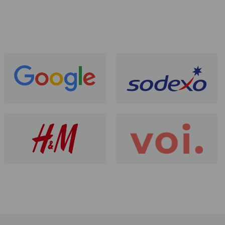
Ulrik Bentsen
28 April 2026
Hurtig bestilling..
Mv Produkter - Bo Feldskov
28 April 2026
super god hjemmeside hurtig og
nem at…
LivingFlex
27 April 2026
super fin betjening pr
Ida.
18 April 2026
Nem hjemmeside og bestilling
Simone K. Schmidt
8 April 2026