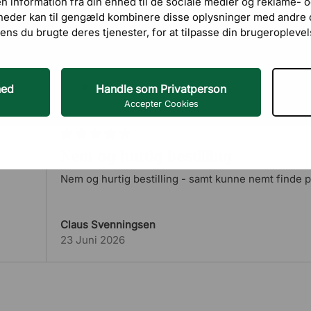
 information fra din enhed til de sociale medier og reklame-
heder kan til gengæld kombinere disse oplysninger med andre o
ens du brugte deres tjenester, for at tilpasse din brugeroplevel
5
15%
4
3%
3
1%
hed
Handle som Privatperson
Accepter Cookies
Nem og hurtig bestilling
Nem og hurtig bestilling - samt kunne nemt finde p
Claus Svenningsen
23 Juni 2026