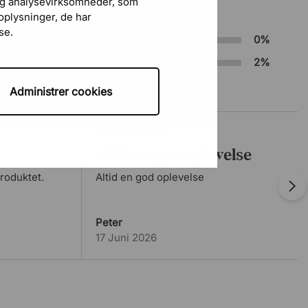
 og analysevirksomheder, som
plysninger, de har
se.
2
0%
Lone
10 Maj 2026
Hurtig og præcis instruktion.
1
2%
Administrer cookies
Morten heibæk
4 Maj 2026
Det spiller bare.
Altid en god oplevelse
roduktet.
Altid en god oplevelse
FW HEADSHOP
1 Maj 2026
Wow en sindsyg trustp strategi
Peter
17 Juni 2026
Berit Kamstrup
1 Maj 2026
Chef