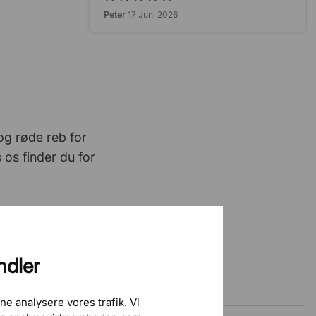
Peter
17 Juni 2026
Altid en god oplevelse
Peter Klitz
9 Juni 2026
Fint udvalg
og røde reb for
Ibrahim Al-Chaer
21 Maj 2026
 os finder du for
Nem og hurtig
Henrik Johnsen
13 Maj 2026
enkel og ligetil
ndler
Allset Industries A/S
12 Maj 2026
ne analysere vores trafik. Vi
Nemt