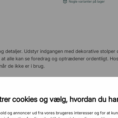
Nogle varianter på lager
og detaljer. Udstyr indgangen med dekorative stolper 
e, at alle kan se foredrag og optrædener ordentligt. Hos
år de ikke er i brug.
rer cookies og vælg, hvordan du ha
dhold og annoncer ud fra vores brugeres interesser og for at kun