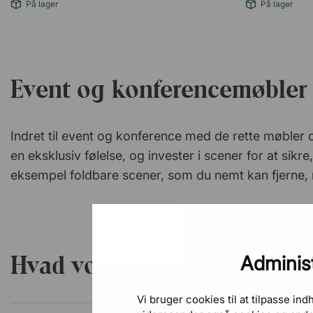
På lager
På lager
Event og konferencemøbler
Indret til event og konference med de rette møbler 
en eksklusiv følelse, og invester i scener for at sikr
eksempel foldbare scener, som du nemt kan fjerne, n
Hvad vores kunder siger
Administ
Vi bruger cookies til at tilpasse in