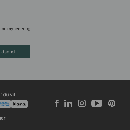
Hurtigt og nemt
Rikke Torp
31 Marts 2026
ret om nyheder og
God kundeservice og nem
.
bestilling
Indsend
Oxana
30 Marts 2026
Funktionel og pæn design som
passer ind…
 du vil
Loopfitness CTN
19 Marts 2026
Super flotte ting og inspiration til…
ger
VTI
19 Marts 2026