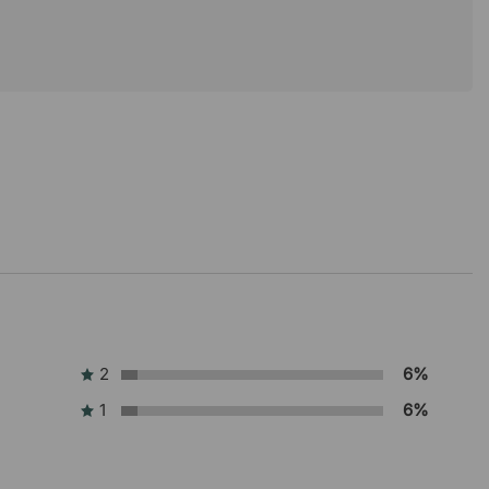
2
6%
1
6%