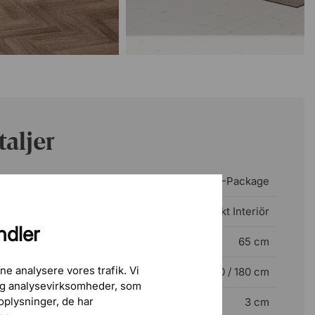
aljer
TS-MODEA-16653-MN08-Package
Direkt Interiör
ndler
65 cm
ne analysere vores trafik. Vi
70 / 80 / 120 / 140 / 160 / 180 cm
 og analysevirksomheder, som
plysninger, de har
3 cm