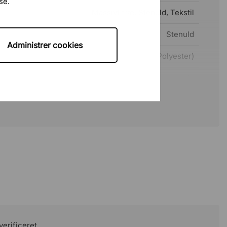
se.
Massivt træ, Stenuld, Tekstil
Stenuld
Administrer cookies
Tekstil (100% Polyester)
er
Ja
10 år
verificeret