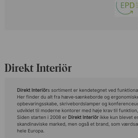
Direkt Interiör
Direkt Interiör
s sortiment er kendetegnet ved funktionalit
Her finder du alt fra hæve‑sænkeborde og ergonomiske 
opbevaringsskabe, skrivebordslamper og konferenceud
udviklet til moderne kontorer med høje krav til funktion
Siden starten i 2008 er
Direkt Interiör
ikke kun blevet en
skandinaviske marked, men også et brand, som værdsæ
hele Europa.