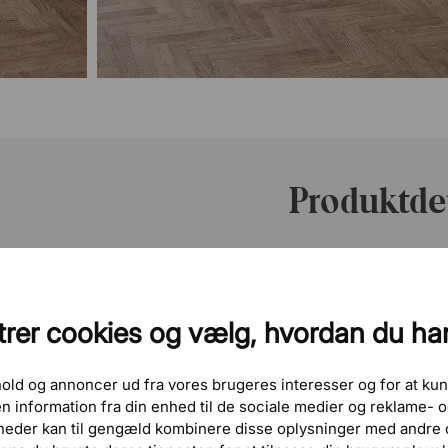
Produktdet
Referencenummer
orstyrrende lyde i
Mærke
 med stenuld, som
rer cookies og vælg, hvordan du ha
r Modea skrivebordet,
Højde
år du sidder ved din
dhold og annoncer ud fra vores brugeres interesser og for at kun
Bredde
 information fra din enhed til de sociale medier og reklame-
heder kan til gengæld kombinere disse oplysninger med andre o
Dybde
gende sorte skruer.