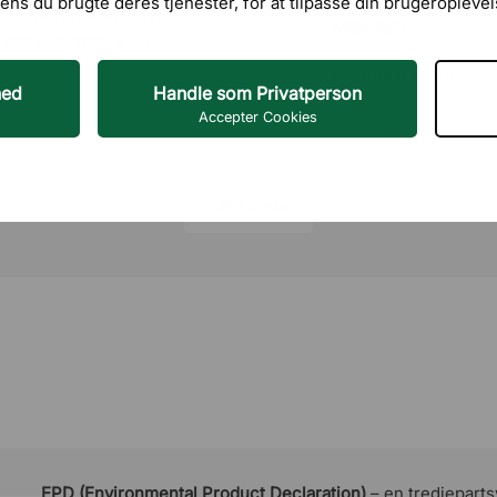
ens du brugte deres tjenester, for at tilpasse din brugeroplevel
kade bordpladen eller
Materiale
lytte skærmen efter
Materiale polstring
hed
Handle som Privatperson
Accepter Cookies
Materiale betræk
Bordbeslag medfølg
Læs mere
Garanti
(100% polyester).
t: 50 cm.
EPD (Environmental Product Declaration)
– en tredjeparts