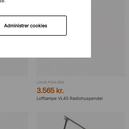
se.
Administrer cookies
LOUIS POULSEN
3.565 kr.
Loftlampe VL45 Radiohuspendel