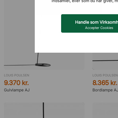
indsamlet, eller som du har givet, m
Handle som Virksom
Accepter Cookies
LOUIS POULSEN
LOUIS POULSEN
9.370 kr.
8.365 kr.
Gulvlampe AJ
Bordlampe A