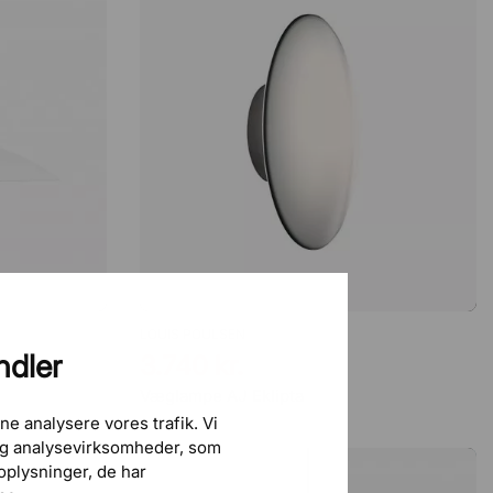
LOUIS POULSEN
ndler
3.740 kr.
Væglampe AJ Eklipta
ne analysere vores trafik. Vi
 og analysevirksomheder, som
plysninger, de har