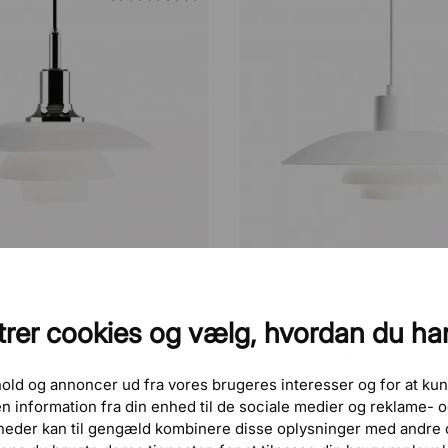
LOUIS POULSEN
rer cookies og vælg, hvordan du ha
5.250 kr.
 3½-3 Glas
Loftlampe PH 4/3
dhold og annoncer ud fra vores brugeres interesser og for at kun
 information fra din enhed til de sociale medier og reklame-
heder kan til gengæld kombinere disse oplysninger med andre o