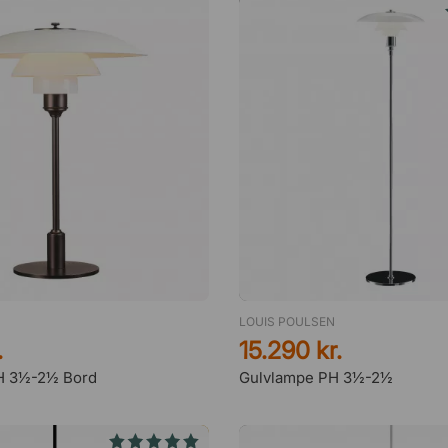
LOUIS POULSEN
.
15.290 kr.
H 3½-2½ Bord
Gulvlampe PH 3½-2½