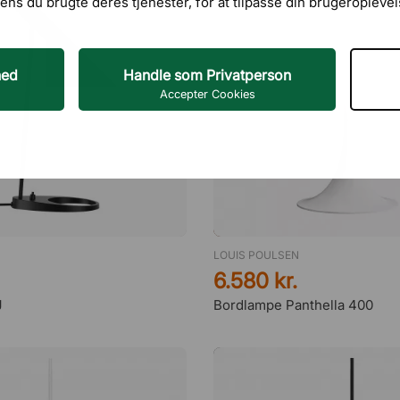
ens du brugte deres tjenester, for at tilpasse din brugeroplevel
hed
Handle som Privatperson
Accepter Cookies
LOUIS POULSEN
6.580 kr.
J
Bordlampe Panthella 400