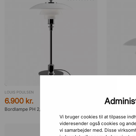
LOUIS POULSEN
LOUIS POULSEN
Administ
6.900 kr.
11.185 kr.
Bordlampe PH 2/1
Loftlampe PH
Vi bruger cookies til at tilpasse in
videresender også cookies og anden
vi samarbejder med. Disse virksom