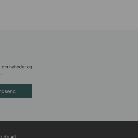
ret om nyheder og
.
Indsend
 du vil