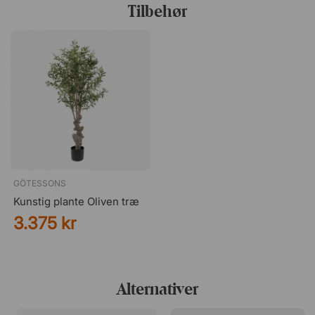
Tilbehør
Praktiske puder med aftageligt betræk
De bløde puder har aftageligt betræk, hvilket gør dem
nemme at rengøre og friske op efter behov. Det giver
både længere levetid og nem vedligeholdelse.
GÖTESSONS
Kunstig plante Oliven træ
3.375 kr
Alternativer