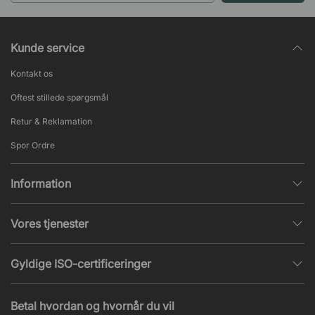
Kunde service
Kontakt os
Oftest stillede spørgsmål
Retur & Reklamation
Spor Ordre
Information
Databeskyttelsespolitik
Vores tjenester
Salgs- & Leveringsbetingelser
Indretningshjælp
Populære sider
Gyldige ISO-certificeringer
Kontormøbler tilbud
Nieuws en artikelen
ISO 9001
Akustik og lydproblemer
Betal hvordan og hvornår du vil
ISO 14001