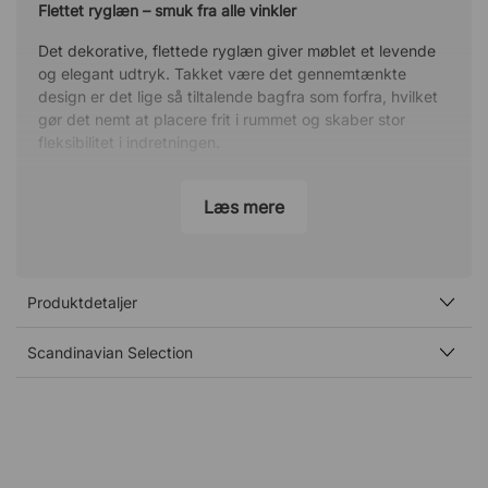
Flettet ryglæn – smuk fra alle vinkler
Det dekorative, flettede ryglæn giver møblet et levende
og elegant udtryk. Takket være det gennemtænkte
design er det lige så tiltalende bagfra som forfra, hvilket
gør det nemt at placere frit i rummet og skaber stor
fleksibilitet i indretningen.
Fremstillet til at modstå solen
Læs mere
Materialerne er udstyret med UV-bestandige
egenskaber, som hjælper møblet med at bevare både
farve og kvalitet længere end almindelige møbler. Det gør
C.N til et holdbart valg til udendørs brug, også i solrige
Produktdetaljer
miljøer. Bemærk, at stoffet kan blive en smule lysere over
længere tid i direkte sollys.
Scandinavian Selection
Fleksibel helhed – lige flot alene som i gruppe
C.N fungerer lige godt som et solitært statement-møbel
som i kombination med andre dele fra samme serie. Skab
en harmonisk loungegruppe, eller lad en enkelt lænestol
blive en stilfuld detalje på terrassen.