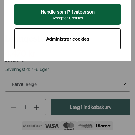
Handle som Privatperson
Accepter Cookies
SCANDINAVIAN SELECTION
Loungestol C.N
Administrer cookies
4.470 kr
inkl. moms.
Leveringstid: 4-6 uger
Farve:
Beige
Læg i indkøbskurv