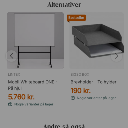
Alternativer
Bygget til at holde – år efter år
Med hele 30 års garanti på skriveoverfladen er dette et
flipover-stativ skabt til langvarig brug. En stabil og
Bestseller
pålidelig løsning til arbejdspladser, der værdsætter
kvalitet, funktion og design i hver eneste detalje.
LINTEX
BIGSO BOX
Mobil Whiteboard ONE -
Brevholder - To hylder
På hjul
190 kr.
5.760 kr.
Nogle varianter på lager
Nogle varianter på lager
Andre så også