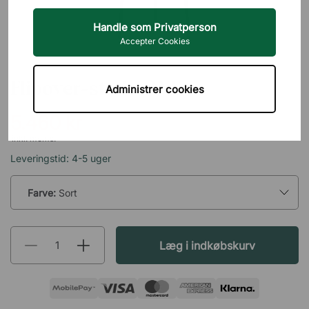
Handle som Privatperson
Accepter Cookies
LINTEX
Flipover-stativ ONE
Administrer cookies
5.460 kr
inkl. moms.
Leveringstid: 4-5 uger
Farve:
Sort
Læg i indkøbskurv