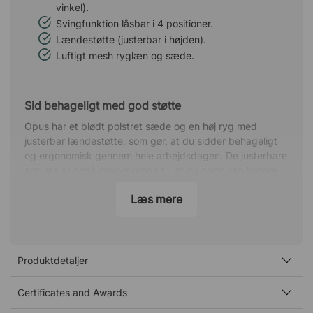
vinkel).
Svingfunktion låsbar i 4 positioner.
Lændestøtte (justerbar i højden).
Luftigt mesh ryglæn og sæde.
Sid behageligt med god støtte
Opus har et blødt polstret sæde og en høj ryg med
justerbar lændestøtte, som gør, at du sidder behageligt
og ergonomisk gennem hele arbejdsdagen. De justerbare
armlæn er også medvirkende til, at du nemt kan justere
stolen efter dine præferencer.
Læs mere
Hold blodet cirkulerende, mens du arbejder
Opus kommer med et komfortabelt polstret sæde og en
smart synchro rocker, der får ryglænet til at bevæge sig
Produktdetaljer
mere end sædet, når du læner dig tilbage. Det betyder,
at du både aflaster hofterne og øger blodcirkulationen i
kroppen, da du får bevægelse, mens du sidder og
Certificates and Awards
arbejder. På den måde mindsker du risikoen for ondt i