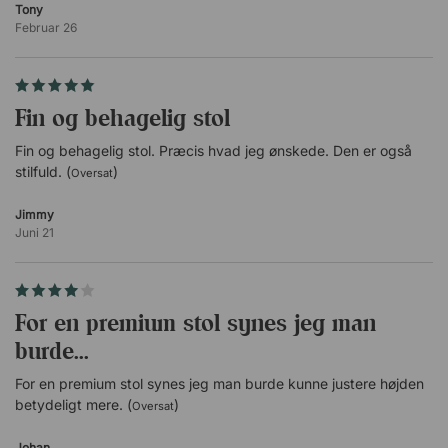
Tony
Justerbar i højde, dybde og vinkel.
Februar 26
Fodkryds og gassøjle
Gassøjle - sort eller krom.
Fin og behagelig stol
Femstjernet fodkrydsning.
Hjul Ø5 cm.
Fin og behagelig stol. Præcis hvad jeg ønskede. Den er også
Øvrigt
stilfuld. (
)
Oversat
GREENGUARD Gold-certificeret.
Jimmy
Juni 21
For en premium stol synes jeg man
burde...
For en premium stol synes jeg man burde kunne justere højden
betydeligt mere. (
)
Oversat
Johan