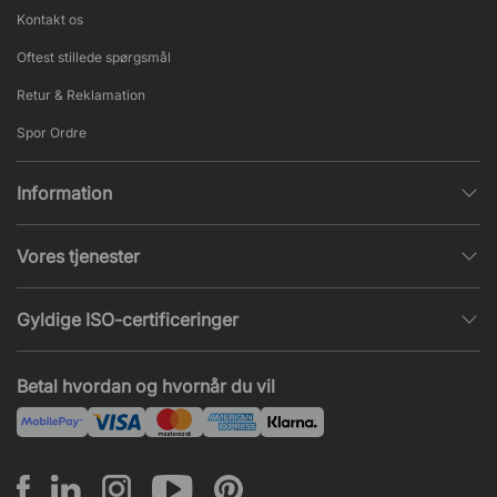
Kontakt os
Oftest stillede spørgsmål
Retur & Reklamation
Spor Ordre
Information
Databeskyttelsespolitik
Vores tjenester
Salgs- & Leveringsbetingelser
Indretningshjælp
Populære sider
Gyldige ISO-certificeringer
Kontormøbler tilbud
Nieuws en artikelen
ISO 9001
Akustik og lydproblemer
Betal hvordan og hvornår du vil
ISO 14001
Montering
ISO 45001