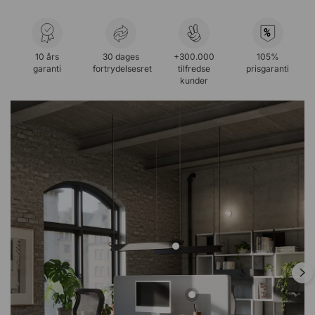
%
10 års
30 dages
+300.000
105%
garanti
fortrydelsesret
tilfredse
prisgaranti
kunder