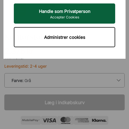
Handle som Privatperson
Accepter Cookies
BRIZLEY
Kontorstol Opus
Administrer cookies
2.375 kr
inkl. moms.
Leveringstid: 2-4 uger
Farve:
Grå
Læg i indkøbskurv