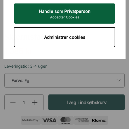
Handle som Privatperson
Accepter Cookies
OAKYWOOD
Skærmstativ Deskshelf
Administrer cookies
1.085 kr
inkl. moms.
Leveringstid: 3-4 uger
Farve:
Eg
Læg i indkøbskurv