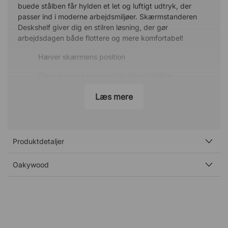
buede stålben får hylden et let og luftigt udtryk, der
passer ind i moderne arbejdsmiljøer. Skærmstanderen
Deskshelf giver dig en stilren løsning, der gør
arbejdsdagen både flottere og mere komfortabel!
Hæver skærmens position
Giver en mere ergonomisk arbejdsstilling
Bred nok til to skærme
Læs mere
Praktisk opbevaring nedenunder
Bemærk:
Produktdetaljer
Bordet, der vises på billederne, er ikke vores bord, hvilket
betyder, at farven på egetræspladen kan afvige fra
Oakywood
farven på vores borde.