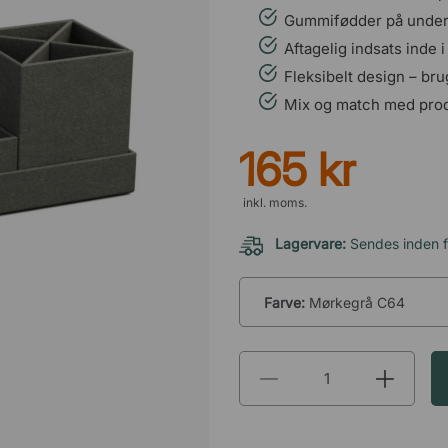
Gummifødder på unders
Aftagelig indsats inde 
Fleksibelt design – bru
Mix og match med produk
165 kr
inkl. moms.
Lagervare:
Sendes inden f
Farve:
Mørkegrå C64