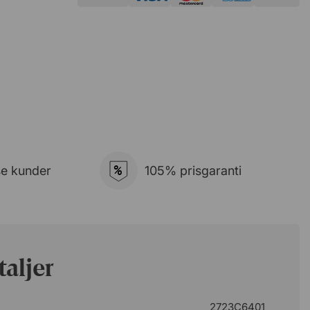
%
se kunder
105% prisgaranti
aljer
2723C6401