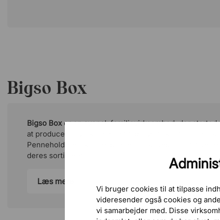
Bigso Box
Bigso Box
er en svensk familievirksomhed, der startede
at producere overkommeligt tilbehør til kontorer og sk
Penneholdere, skraldespande og skrivebordsstativer e
deres sortiment.
Administ
Læs mere
Vi bruger cookies til at tilpasse in
videresender også cookies og anden
vi samarbejder med. Disse virksom