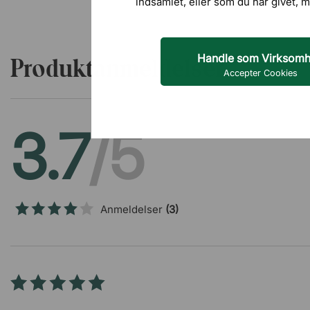
indsamlet, eller som du har givet, m
Handle som Virksom
Produktanmeldelser
Accepter Cookies
3.7
/5
Anmeldelser
(3)