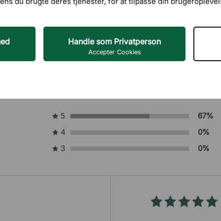
ens du brugte deres tjenester, for at tilpasse din brugeroplevel
hed
Handle som Privatperson
Accepter Cookies
5
67%
4
0%
3
0%