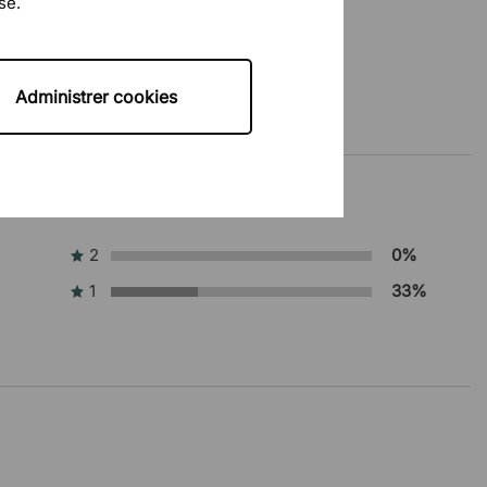
se.
Administrer cookies
2
0%
1
33%