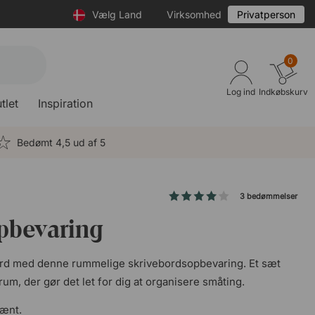
Vælg Land
Virksomhed
Privatperson
0
Log ind
Indkøbskurv
tlet
Inspiration
Bedømt 4,5 ud af 5
3 bedømmelser
pbevaring
bord med denne rummelige skrivebordsopbevaring. Et sæt
um, der gør det let for dig at organisere småting.
pænt.