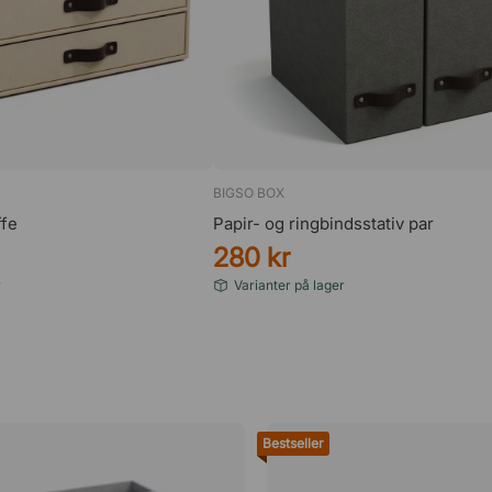
BIGSO BOX
fe
Papir- og ringbindsstativ par
280 kr
r
Varianter på lager
Bestseller