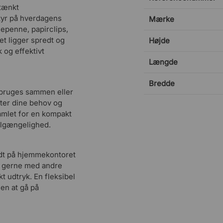
mtænkt
tyr på hverdagens
Mærke
epenne, papirclips,
et ligger spredt og
Højde
 og effektivt
Længde
Bredde
n bruges sammen eller
efter dine behov og
samlet for en kompakt
tilgængelighed.
odt på hjemmekontoret
h gerne med andre
 udtryk. En fleksibel
den at gå på