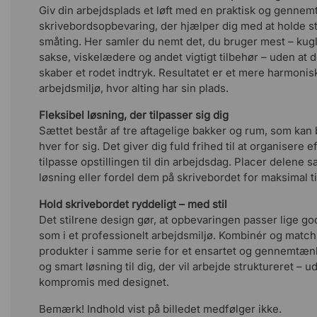
Giv din arbejdsplads et løft med en praktisk og genne
skrivebordsopbevaring, der hjælper dig med at holde s
småting. Her samler du nemt det, du bruger mest – kugl
sakse, viskelædere og andet vigtigt tilbehør – uden at d
skaber et rodet indtryk. Resultatet er et mere harmonisk
arbejdsmiljø, hvor alting har sin plads.
Fleksibel løsning, der tilpasser sig dig
Sættet består af tre aftagelige bakker og rum, som ka
hver for sig. Det giver dig fuld frihed til at organisere 
tilpasse opstillingen til din arbejdsdag. Placer delene 
løsning eller fordel dem på skrivebordet for maksimal 
Hold skrivebordet ryddeligt – med stil
Det stilrene design gør, at opbevaringen passer lige g
som i et professionelt arbejdsmiljø. Kombinér og matc
produkter i samme serie for et ensartet og gennemtænkt
og smart løsning til dig, der vil arbejde struktureret – u
kompromis med designet.
Bemærk! Indhold vist på billedet medfølger ikke.