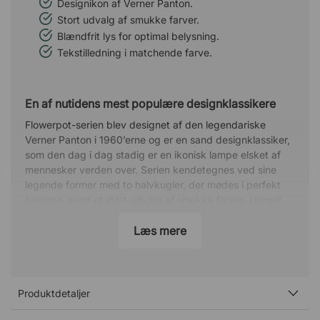
Designikon af Verner Panton.
Stort udvalg af smukke farver.
Blændfrit lys for optimal belysning.
Tekstilledning i matchende farve.
En af nutidens mest populære designklassikere
Flowerpot-serien blev designet af den legendariske
Verner Panton i 1960’erne og er en sand designklassiker,
som den dag i dag stadig er en ikonisk lampe elsket af
mennesker verden over. Serien kendetegnes ved sine
legende former med to halvkugler, der mødes i perfekt
balance, samt et stort udvalg af smukke farver. Uanset
om du vælger en pendel, bordlampe eller gulvlampe,
giver lampen altid et tidløst udtryk, der passer ind i
Læs mere
enhver indretning.
Om designeren – Verner Panton
Verner Panton, født 1926 i København, var en dansk
Produktdetaljer
indretningsarkitekt og farveteoretiker. Han er uddannet