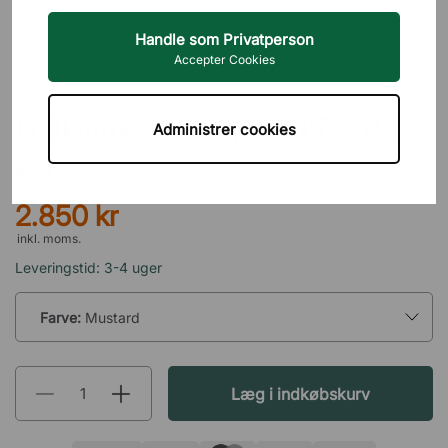
Handle som Privatperson
Accepter Cookies
&TRADITION
Loftlampe Flowerpot VP7 - Ø37
Administrer cookies
cm
2.850 kr
inkl. moms.
Leveringstid: 3-4 uger
Farve:
Mustard
Læg i indkøbskurv