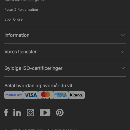
Retur & Reklamation
Spor Ordre
Information
Databeskyttelsespolitik
Vores tjenester
Salgs- & Leveringsbetingelser
Indretningshjælp
Populære sider
Gyldige ISO-certificeringer
Kontormøbler tilbud
Nieuws en artikelen
ISO 9001
Akustik og lydproblemer
Betal hvordan og hvornår du vil
ISO 14001
Montering
ISO 45001