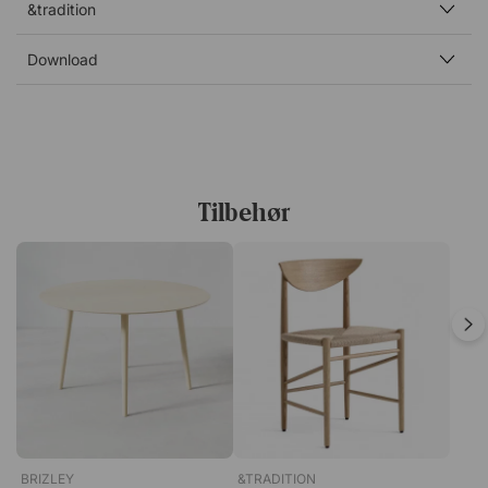
på Kunstakademiet i København og arbejdede et par år
&tradition
på Arne Jacobsens tegnestue, inden han i 1955
etablerede sit eget. Verner er bedst kendt for sin
Download
inspirerende og farverige personlighed, som man
bemærker afspejles i hans arbejde. Verner er blandt de
mest fremtrædende, innovative designere, der var aktive
i anden halvdel af det 20. århundrede. Mange af hans
mest berømte værker har været i produktion i flere årtier
uden afbrydelser, og utallige priser er blevet uddelt til
Tilbehør
hans mest utraditionelle kreationer. Disse har skabt røre –
verden over.
BRIZLEY
&TRADITION