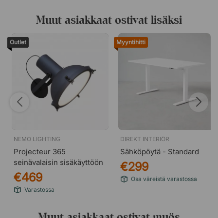
Muut asiakkaat ostivat lisäksi
Outlet
Myyntihitti
NEMO LIGHTING
DIREKT INTERIÖR
Projecteur 365
Sähköpöytä - Standard
seinävalaisin sisäkäyttöön
€299
€469
Osa väreistä varastossa
Varastossa
Muut asiakkaat ostivat myös