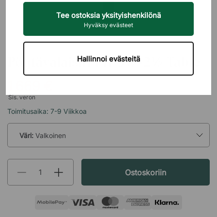
Tee ostoksia yksityishenkilönä
Hyväksy evästeet
LOUIS POULSEN
Pöytävalaisin PH 3½-2½ Table
Hallinnoi evästeitä
1 669 €
Sis. veron
Toimitusaika: 7-9 Viikkoa
Väri:
Valkoinen
Ostoskoriin