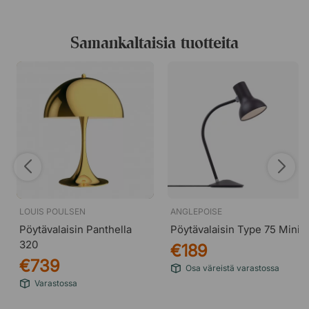
arkkitehtuurin parissa. Vuosien mittaan hän kuitenkin
kiinnostui erityisesti valaistuksesta. Siksi hän vietti suuren
osan urastaan valaisimien kehitystyössä keskittyen
Samankaltaisia tuotteita
ihmisen havaintoihin ja valontarpeisiin. Vuonna 1925 Poul
Henningsen aloitti elinikäisen yhteistyön Louis Poulsen -
brändin kanssa, jossa hänen perintönsä elää edelleen.
LOUIS POULSEN
ANGLEPOISE
Pöytävalaisin Panthella
Pöytävalaisin Type 75 Mini
320
€189
€739
Osa väreistä varastossa
Varastossa