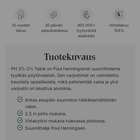
%
10 vuoden
30 päivän
300 000+
Hintatakuu
takuu
palautusoikeus
tyytyväistä
105%
asiakasta
Tuotekuvaus
PH 3½-2½ Table on Poul Henningsenin suunnittelema
tyylikäs pöytävalaisin. Sen varjostimet on valmistettu
kauniista opaalilasista, mikä pehmentää valoa ja yksi
varjostin on lakattua alumiinia.
Antaa alaspäin suunnatun häikäisemättömän
valon.
2,5 m johto mukana.
Virtakytkin mukana tulevassa johdossa.
Suunnittelija Poul Henningsen.