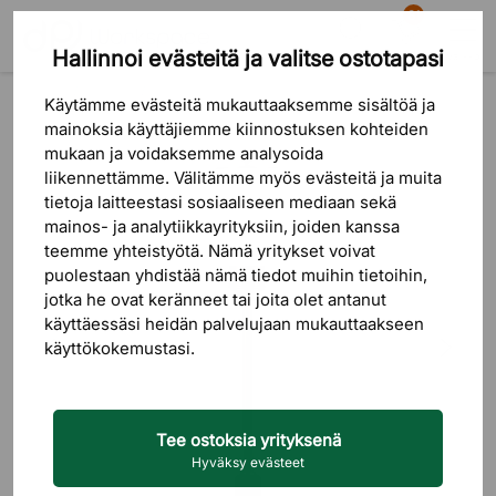
81
Hallinnoi evästeitä ja valitse ostotapasi
Etsi
Ostoskori
Valikko
Tuotteet
Valaistus
Pöytävalaisimet
Käytämme evästeitä mukauttaaksemme sisältöä ja
mainoksia käyttäjiemme kiinnostuksen kohteiden
mukaan ja voidaksemme analysoida
liikennettämme. Välitämme myös evästeitä ja muita
tietoja laitteestasi sosiaaliseen mediaan sekä
mainos- ja analytiikkayrityksiin, joiden kanssa
teemme yhteistyötä. Nämä yritykset voivat
puolestaan ​​yhdistää nämä tiedot muihin tietoihin,
jotka he ovat keränneet tai joita olet antanut
käyttäessäsi heidän palvelujaan mukauttaakseen
käyttökokemustasi.
Tee ostoksia yrityksenä
Hyväksy evästeet