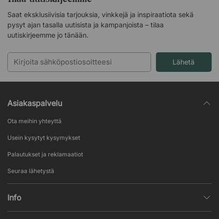
Saat eksklusiivisia tarjouksia, vinkkejä ja inspiraatiota sekä
pysyt ajan tasalla uutisista ja kampanjoista – tilaa
uutiskirjeemme jo tänään.
Lähetä
Asiakaspalvelu
Ota meihin yhteyttä
Usein kysytyt kysymykset
Palautukset ja reklamaatiot
Seuraa lähetystä
Info
Henkilötietojen käsittely