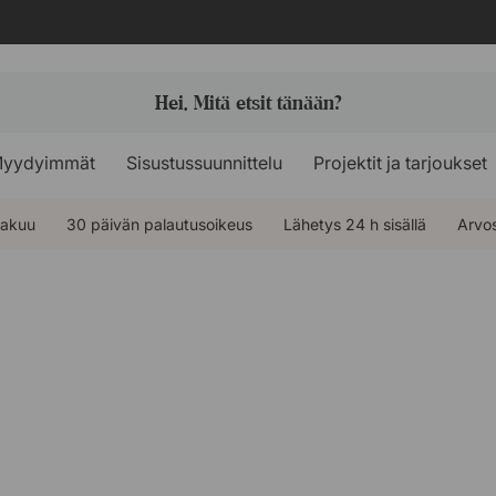
yydyimmät
Sisustussuunnittelu
Projektit ja tarjoukset
takuu
30 päivän palautusoikeus
Lähetys 24 h sisällä
Arvos