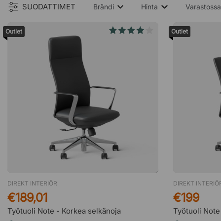
SUODATTIMET
Brändi
Hinta
Varastoss
Outlet
Outlet
DIREKT INTERIÖR
DIREKT INTERIÖ
€189,01
€199
Työtuoli Note - Korkea selkänoja
Työtuoli Note