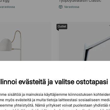
ed Egg
Työpöytävalaisin Classic
 varastossa
Varastossa
Outlet
linnoi evästeitä ja valitse ostotapasi
me sisältöä ja mainoksia käyttäjiemme kiinnostuksen kohteid
e myös evästeitä ja muita tietoja laitteestasi sosiaaliseen med
ING
GÖTESSONS
 teemme yhteistyötä. Nämä yritykset voivat puolestaan ​​yhdistää 
€79