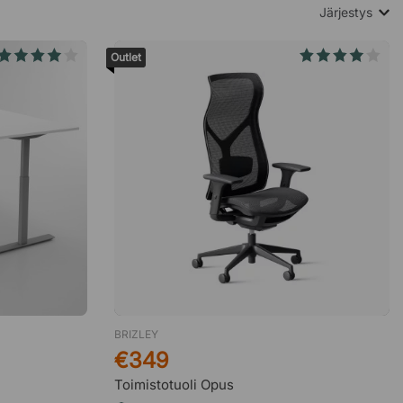
Järjestys
Outlet
BRIZLEY
€349
Toimistotuoli Opus