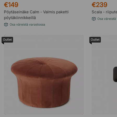
€149
€239
Pöytäseinäke Calm - Valmis paketti
Scala - riiput
pöytäkiinnikkeillä
Osa väreistä
Osa väreistä varastossa
Outlet
Outlet