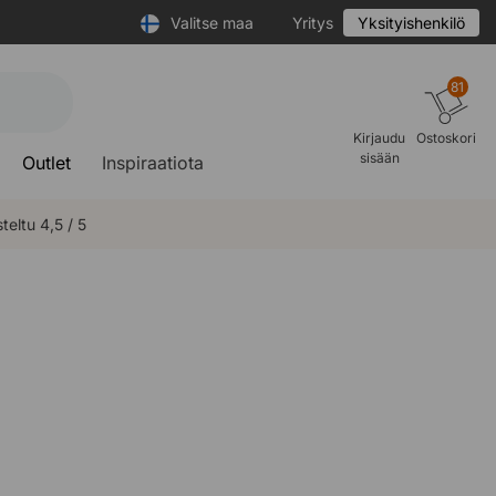
Valitse maa
Yritys
Yksityishenkilö
81
Kirjaudu
Ostoskori
sisään
Outlet
Inspiraatiota
teltu 4,5 / 5