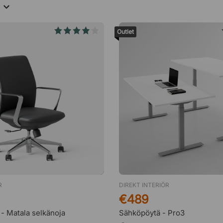
a
Outlet
R
DIREKT INTERIÖR
€489
 - Matala selkänoja
Sähköpöytä - Pro3