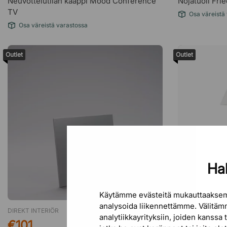
Neuvottelutilan kaappi Mood Conference
Nojatuoli Fri
TV
Osa väreistä
Osa väreistä varastossa
Outlet
Outlet
Hal
Käytämme evästeitä mukauttaaksem
analysoida liikennettämme. Välitämm
DIREKT INTERIÖR
ÖRSJÖ BELYSN
analytiikkayrityksiin, joiden kanssa
€101
€249