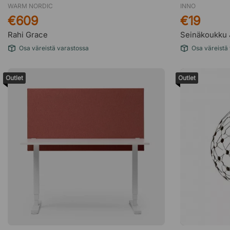
WARM NORDIC
INNO
€609
€19
Rahi Grace
Seinäkoukku J
Osa väreistä varastossa
Osa väreistä
Outlet
Outlet