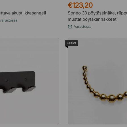
€123,20
ettava akustiikkapaneeli
Soneo 30 pöytäseinäke, riip
mustat pöytäkannakkeet
 varastossa
Varastossa
Outlet