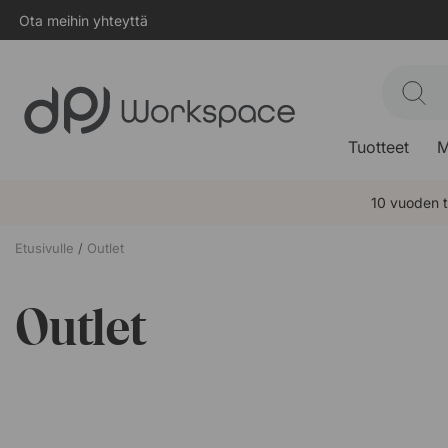
Ota meihin yhteyttä
Tuotteet
M
10 vuoden 
Etusivulle
Outlet
Outlet