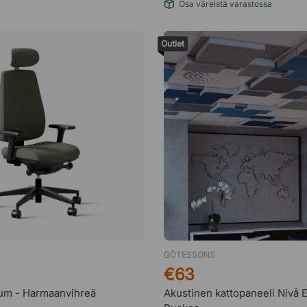
Osa väreistä varastossa
Outlet
GÖTESSONS
€63
num - Harmaanvihreä
Akustinen kattopaneeli Nivå