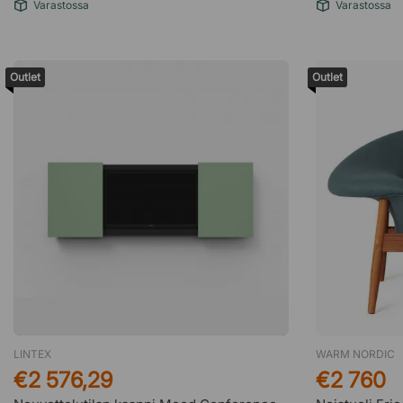
Varastossa
Varastossa
Outlet
Outlet
LINTEX
WARM NORDIC
€2 576,29
€2 760