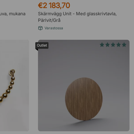
€2 183,70
puva, mukana
Skärmvägg Unit - Med glasskrivtavla,
Pärlvit/Grå
Varastossa
Outlet