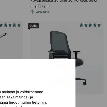
Pöytäseinäke Softline 30, korkeus 59 cm
pöydän ylle
Varastossa
Outlet
en mukaan ja voidaksemme
iaan sekä mainos- ja
BRIZLEY
nämä tiedot muihin tietoihin,
€599