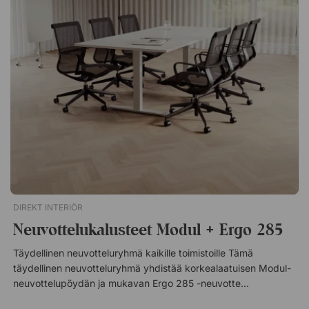
Kokouspöytä Modul Pöytälevy lastulevyä ja laminaattia. 280
cm ja 360 cm malleissa jaetut levyt. Vankat T-jalat
jauhemaalattua metallia. 280 cm ja 360 cm malleissa
useammat jalat lisäävät vakautta. Kokoustuoli Ergo 006C Kuori
kestävää polypropeenia. Säädettävä istuinkorkeus.
Pehmustettu istuin, verhoiltu harmaalla kankaalla. Valkoinen
kaasujousi ja valkoinen viisijalkainen ristikko. Valkoiset PU-
pyörät, joissa harmaa kumiraita.Luo tyylikäs ja ammattimainen
kokoushuone Modul- ja Ergo 006C! Täydellinen
neuvotteluryhmä, jossa moderni ja selkeä muotoilu yhdistyy
harkittuun toimivuuteen. Käytännöllinen kokonaisratkaisu! 6, 8
tai 10 istumapaikkaa. Tyylikäs muotoilu kaikkiin
toimistoympäristöihin. Valmistettu kestävistä materiaaleista.
DIREKT INTERIÖR
Neuvottelukalusteet Modul + Ergo 285
Täydellinen neuvotteluryhmä kaikille toimistoille Tämä
täydellinen neuvotteluryhmä yhdistää korkealaatuisen Modul-
neuvottelupöydän ja mukavan Ergo 285 -neuvottelutuolin.
Edullinen kokonaisratkaisu kaikkiin moderneihin kokoustiloihin!