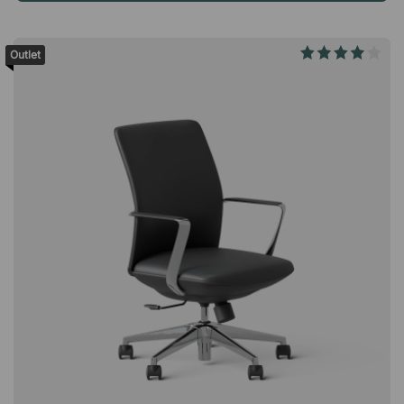
kallistustoiminto, jossa on säädettävä painovastus. Selkänoja
lukittavissa pystyasentoon. Kiinteät kromikäsinojat, joissa
musta muovipäällinen. Pyörivä jalusta vakaalla viisisakaraisella
Outlet
jalkaristikolla. GREENGUARD Gold -sertifioitu.Note on mukava
työtuoli, jossa yhdistyy tyylikäs muotoilu ja toiminnallisuus.
Tuolissa on pehmustettu keinonahkaistuin, korkea selkänoja,
kromin värinen kääntyvä jalusta ja käsinojat. Säädettävä
istuinkorkeus. Pehmeä pehmustettu istuin. Lukittava
keinutoiminto. Verhoiltu tyylikkäällä tekonahalla.