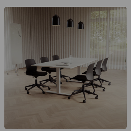
suuremmille kokoontumisille. Kestävä laminaattipinta on helppo
pitää puhtaana ja kestää arjen käyttöä. Eleganssia ja
toiminnallisuutta yhdessä Nevo-tuoli tuo kokoustilaan sekä
mukavuutta että liikkuvuutta. Korkea selkänoja, lukittava
polvinivelkeinu ja tyylikäs keinonahkaverhoilu tekevät tuolista
yhtä mukavan kuin tyylikkään. Lopputuloksena on
konferenssiympäristö, jossa osallistujat istuvat hyvin – myös
pidempien kokousten aikana. Modul + Nevo tarjoaa sujuvan
kokonaisratkaisun, joka kohottaa yleisilmettä ja luo oikeat
edellytykset tehokkaille kokouksille. Konferenssipöytä Modul
Pöytälevy lastulevyä, molemmin puolin kestävää laminaattia
Naarmuuntumaton ja helppohoitoinen pinta Saatavana
pituuksissa 220–360 cm Yli 240 cm pitkät levyt ovat jaettuja
Tukevat T-jalat pulverimaalattua metallia Lisäjalka pöydissä yli
280 cm lisäämään vakautta Konferenssituoli Nevo
Keinonahkainen istuin koristeellisilla poikittaisompeleilla Korkea
selkänoja käytännöllisellä kahvalla Lukittava polvinivelkeinu
lisää liikkuvuutta ja mukavuutta Säädettävä keinuvastus
Kromattu pyörivä jalusta, 5 pyörää Kromatut käsinojat, osittain
verhoiltu keinonahallaLuo ammattimainen ja kutsuva kokoustila