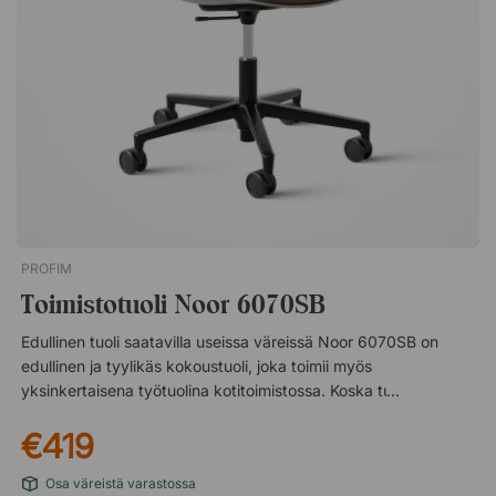
neuvottelupöydän ääreen. Kääntyvä jalusta ja
korkeussäädettävä istuin. Lanne- ja käsinojat lisäävät
mukavuutta. Pehmustettu istuin ja selkänoja eko -keinonahalla.
Saatavana myös muita verhoiluja, kysy asiakaspalvelustamme!
PROFIM
Toimistotuoli Noor 6070SB
Edullinen tuoli saatavilla useissa väreissä Noor 6070SB on
edullinen ja tyylikäs kokoustuoli, joka toimii myös
yksinkertaisena työtuolina kotitoimistossa. Koska tuolin istuinta
on saatavana useina eri väreinä, löydät helposti sisustukseesi
€419
ja henkilökohtaiseen makuusi sopivan tuolin. Käytännöllinen
pyörivä jalka ja istuin verhoilulla Kokoustuolissa on
Osa väreistä varastossa
käytännöllinen kääntyvä jalkaristikko ja mukava istuin, jossa