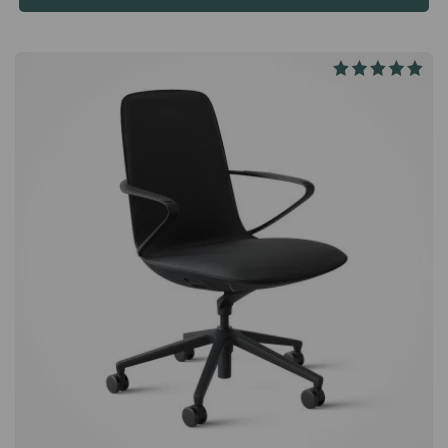
Origami IN-tuolin istuimessa on mukava vesiputousreuna,
jonka ansiosta istuimen etuosa ei paina takareisiä tai
polvitaivetta. Tämän ansiosta istut pitkään mukavasti. Tyylikäs
ja käytännöllinen kahva Tuolin selkänojassa on käytännöllinen
kahva, joka on kromattu rungon tapaan. Kahva tekee tuolista
yhtä houkuttelevan takaa kuin edestä katsottuna ja helpottaa
sen siirtämistä pöydän tai neuvottelupöydän alle ja
alta.Origami IN korkealla selkänojalla on mukava työtuoli, jossa
yhdistyy eksklusiivinen muotoilu ja korkea toiminnallisuus.
Klassisen muotoilunsa ansiosta tuoli sopii yhtä hyvin kotiin kuin
toimistoon – niin moderniin kuin perinteisempäänkin
ympäristöön. Istuinkorkeudensäätö. Polvinivelkeinu, jossa
painovastus. Kromialumiinikäsinojat. Kromiteräsrunko ilman
näkyviä ruuveja. Kiillotettu alumiininen jalkaristikko
itsejarruttavilla nailonpyörillä.