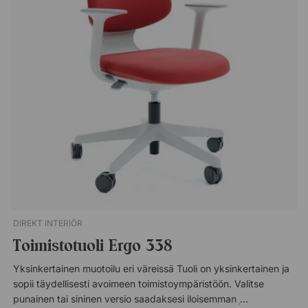
tai neuvottelupöydän alle ja alta.Origami IN matalalla
selkänojalla on mukava työtuoli, jossa yhdistyvät
toiminnallisuus ja ripaus ylellisyyttä. Klassinen ilme tekee
tuolista sopivan moneen eri ympäristöön. Säädettävä
istuinkorkeus. Kromatut alumiinikäsinojat. Polvinivelkeinu, jossa
painovastus. Kromiteräsrunko ilman näkyviä ruuveja. Kiillotettu
alumiinijalkaristikko itsejarruttavilla nailonpyörillä.
DIREKT INTERIÖR
Toimistotuoli Ergo 338
Yksinkertainen muotoilu eri väreissä Tuoli on yksinkertainen ja
sopii täydellisesti avoimeen toimistoympäristöön. Valitse
punainen tai sininen versio saadaksesi iloisemman ja