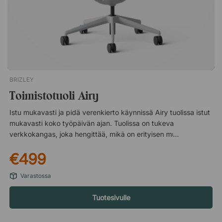
pyörivä jalusta pyörillä. Aina 10 vuoden takuu.
BRIZLEY
Toimistotuoli Airy
Istu mukavasti ja pidä verenkierto käynnissä Airy tuolissa istut
mukavasti koko työpäivän ajan. Tuolissa on tukeva
verkkokangas, joka hengittää, mikä on erityisen mukavaa
kuumina kesäpäivinä. Työtuolissa on kallistusmekanismi, jonka
€499
vuoksi voit nojata taaksepäin ja pysyä liikkeessä myös
työpöydän ääressä istuessasi. Kevennä käsivarsiasi ja
Varastossa
olkapäitäsi Tuolissa on säädettävät käsinojat, jotka on helppo
mukauttaa sinulle ja työpöytääsi sopiviksi. Asettamalla
Tuotesivulle
käsinojat oikeaan korkeuteen vähennät käsivarsien ja
hartioiden rasitusta tehokkaasti. Tekniset tiedot Istuin- ja
keinutoiminto Kiinteä istuin ja selkänoja verkkokankaalla.