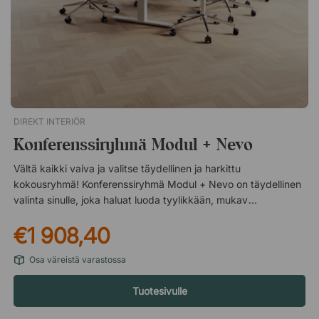
verkkokangas. 5-sakarainen jalkaristikko pyörillä.
DIREKT INTERIÖR
Konferenssiryhmä Modul + Nevo
Vältä kaikki vaiva ja valitse täydellinen ja harkittu
kokousryhmä! Konferenssiryhmä Modul + Nevo on täydellinen
valinta sinulle, joka haluat luoda tyylikkään, mukavan ja
ammattimaisen kokoustilan ilman vaivaa. Tässä saat harkitun
€1 908,40
kokonaisuuden, jossa tyylikäs konferenssipöytä Modul
yhdistyy mukavaan ja edustavaan konferenssituoliin Nevo.
Osa väreistä varastossa
Modul-pöytä tarjoaa reilut työskentelypinnat ja ajattoman
muotoilun, joka sopii yhtä hyvin moderniin toimistoon kuin
Tuotesivulle
perinteisempiin ympäristöihin. Useiden pituusvaihtoehtojen
ansiosta luot helposti tilaa sekä pienille kokouksille että