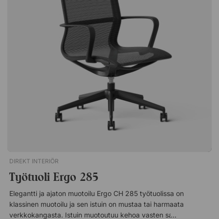
palkinnolla.Sella on tyylikkäästi muotoiltu mukava työtuoli, joka
sopii täydellisesti toimistoihin ja kokoustiloihin. Siinä on
säädettävä istuinkorkeus, kiinteät käsinojat ja selkänoja, jotka
voidaan säätää kahteen kiinteään asentoon. Istuin on verhoiltu
mustalla tai konjakinruskealla erittäin hienolla keinonahalla,
joka on valmistettu erikoistekniikalla erittäin pienistä
kuituhiukkasista, jotka puristetaan nahkamaiseksi
materiaaliksi. Säädettävä istuinkorkeus. Kiinteät käsinojat.
Selkänoja lukittavissa kahteen asentoon. Sopii yhtä hyvin
työpöydän tuoliksi kuin neuvottelupöytään. Toimitetaan
valmiiksi koottuna!
DIREKT INTERIÖR
Työtuoli Ergo 285
Elegantti ja ajaton muotoilu Ergo CH 285 työtuolissa on
klassinen muotoilu ja sen istuin on mustaa tai harmaata
verkkokangasta. Istuin muotoutuu kehoa vasten samalla, kun