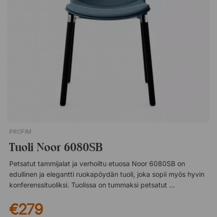
pulverimaalattua metallia. 280 cm:n pöytälevy on jaettu.
Neuvottelutuoli Ergo 285 Istuimen ja selkänojan tyylikäs,
korkealaatuinen verkkokangas. Säädettävä istuinkorkeus.
Kiinteät käsinojat. Polvituettu keinutoiminto – lukittavissa
pystyasentoon. Mustat 60 mm PU-pyörät.Päivitä
neuvotteluhuone valmiilla konferenssiryhmällä nykyaikaiseen
toimistoon. Täydellinen konferenssiryhmä sisältää Viggo-
pöydän ja Ergo 285 -tuolin. Täydellinen kokousryhmä kaikkiin
nykyaikaisiin toimistoihin! 6 tai 8 istumapaikkaa. Ergo 285
tarjoaa erinomaista istumismukavuutta pidempiin kokouksiin.
Korkea laatu ja joustavuus.
PROFIM
Tuoli Noor 6080SB
Petsatut tammijalat ja verhoiltu etuosa Noor 6080SB on
edullinen ja elegantti ruokapöydän tuoli, joka sopii myös hyvin
konferenssituoliksi. Tuolissa on tummaksi petsatut tammijalat,
jotka antavat rauhallisen ja kodikkaan vaikutelman, ja istuimen
€279
verhoiltu istuin tarjoaa erittäin mukavan istumiskokemuksen
koko kokouksen tai illallisen ajan.Profim Noor on ruokailu- ja