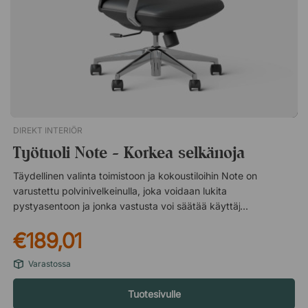
5 pyörällä. kromikäsinojat, osittain päällystetty keinonahalla.
DIREKT INTERIÖR
Työtuoli Note - Korkea selkänoja
Täydellinen valinta toimistoon ja kokoustiloihin Note on
varustettu polvinivelkeinulla, joka voidaan lukita
pystyasentoon ja jonka vastusta voi säätää käyttäjän painon
mukaan. Kallistustoiminto ja kääntyvä jalusta mahdollistavat
€189,01
paremmin liikehtimisen työskenneltäessä ja kääntymisen eri
suuntiin neuvotteluhuoneessa. Tämä yhdessä tuolin tyylikkään
Varastossa
muotoilun kanssa tekee Notesta erinomaisen tuolin kaikkiin
toimiston tarpeisiin. Tekniset tiedot Säädettävä istuinkorkeus.
Tuotesivulle
Mukava, vaahtomuovipehmustettu istuin. Lukittava