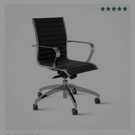
Kallistustoiminto lukittavissa kahteen asentoon. Käsinojat 3D-
käsinojat. Säädettävät korkeus, syvyys ja kulma. Ristikko ja
kaasujousi Musta kaasujousi. Viisihaarainen ristikko nailonia.
PU-pyörät. Muuta Sertifioitu EN 1335 -standardin mukaisesti.
GREENGUARD Gold -sertifioitu. Palkittu German Design Award
-palkinnolla.Airy on ergonominen työtuoli, jossa istuin ja
selkänoja ovat ilmavaa verkkoa. Tuolissa on säädettävät
käsinojat ja lukittava kallistustoiminto, jonka avulla voit nojata
rennosti taaksepäin. Säädettävä istuinkorkeus. Säädettävät
käsinojat (korkeus, syvyys, kulma). Lukittava
kallistusmekanismi. Istuin ja selkänoja ilmavaa verkkoa.