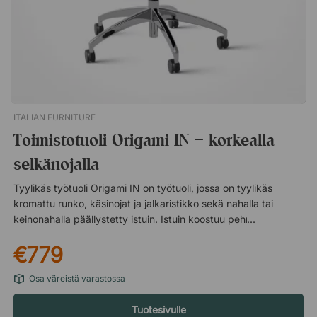
avoimeen toimistoon. 5-sakarainen jalkaristikko pyörillä. T-
muotoiset valkoiset käsinojat. Korkeussäädettävä. Tyylikäs ja
yksinkertainen muotoilu. Pehmustettu selkänoja ja istuin.
ITALIAN FURNITURE
Toimistotuoli Origami IN – korkealla
selkänojalla
Tyylikäs työtuoli Origami IN on työtuoli, jossa on tyylikäs
kromattu runko, käsinojat ja jalkaristikko sekä nahalla tai
keinonahalla päällystetty istuin. Istuin koostuu pehmustetusta
tyynystä, jossa on hienot vaakasuorat ompeleet, mikä lisää
€779
tuolin tyylikästä ilmettä. Lukittava keinu Tuolissa on mukava
polvikeinu, joka voidaan lukita pystyasentoon ja jonka
Osa väreistä varastossa
vastusta voi säätää painosi mukaan. Polvinivelkeinu tarkoittaa,
että koko istuin kallistuu taaksepäin yhtenä kappaleena, aivan
Tuotesivulle
kuten perinteinen keinutuoli. Pidä verenkierto käynnissä