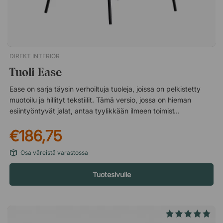
DIREKT INTERIÖR
Tuoli Ease
Ease on sarja täysin verhoiltuja tuoleja, joissa on pelkistetty
muotoilu ja hillityt tekstiilit. Tämä versio, jossa on hieman
esiintyöntyvät jalat, antaa tyylikkään ilmeen toimiston
asiakas-, neuvottelu- ja kokoustiloihin. Kaunis jalusta antaa
€186,75
tuolille ilmavan ilmeen. Hillityt tekstiilit, jotka sopivat moneen
ympäristöön. Tyylikäs muotoilu, joka sopii neuvottelu- ja
Osa väreistä varastossa
kokoustiloihin tai ruokasaliin.
Tuotesivulle