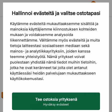
81
Hallinnoi evästeitä ja valitse ostotapasi
Etsi
Ostoskori
Valikko
Tuotteet
Istuinkalusteet
Neuvottelutuolit
Käytämme evästeitä mukauttaaksemme sisältöä ja
Neuvottelutuolit
mainoksia käyttäjiemme kiinnostuksen kohteiden
mukaan ja voidaksemme analysoida
liikennettämme. Välitämme myös evästeitä ja muita
DPJ:ltä löydät neuvottelutuoleja tuotemerkeiltä
Profim
,
HÅG
,
tietoja laitteestasi sosiaaliseen mediaan sekä
Swedese
,
HAY
,
Stua
ja
Scandinavian Selection
. Meillä on
mainos- ja analytiikkayrityksiin, joiden kanssa
malleja matalalla, keskikorkealla ja korkealla selkänojalla,
teemme yhteistyötä. Nämä yritykset voivat
käsinojin tai ilman, sekä pinottavia tuoleja, jotka vievät vähän
puolestaan ​​yhdistää nämä tiedot muihin tietoihin,
tilaa varastossa. Neuvottelutuolien rinnalle saat samalta
Lue lisää
jotka he ovat keränneet tai joita olet antanut
sivustolta myös
toimistotuolit
päivittäiseen työskentelyyn.
käyttäessäsi heidän palvelujaan mukauttaakseen
käyttökokemustasi.
Istuin ja selkänoja on verhoiltu kankaalla, keinonahalla, mesh-
Järjestys
SUODATTIMET
materiaalilla tai aidolla nahalla, ja runkona on terästä, alumiinia
tai puuta. Pehmusteena on usein kylmävaahtoa tai
Myyntihitti
vaahtomuovia pitkien kokousten ajaksi. Useimmissa malleissa
Edullisin ens
Tee ostoksia yrityksenä
korkeussäätö on 41–56 cm välillä, ja tuoleissa on
Hyväksy evästeet
käännettävyys, keinumekanismi sekä pyörät helppoa siirtelyä
Kallein ensi
varten. Osassa malleja on itsejarruttavat pyörät, jotka lukittuvat