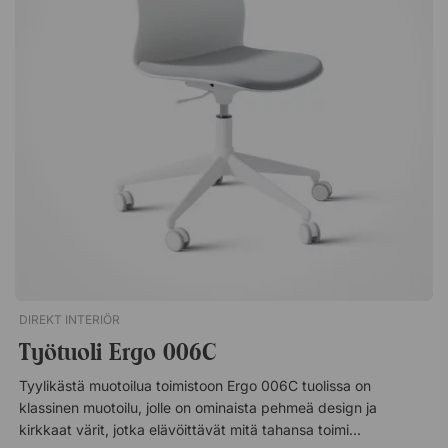
Pehmeä pehmustettu istuin. Lukittava keinutoiminto. Verhoiltu
tyylikkääseen tekonahkaan.
DIREKT INTERIÖR
Työtuoli Ergo 006C
Tyylikästä muotoilua toimistoon Ergo 006C tuolissa on
klassinen muotoilu, jolle on ominaista pehmeä design ja
kirkkaat värit, jotka elävöittävät mitä tahansa toimistoa.