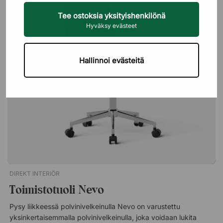
tuolin ollessa tyhjä, sekä lukittava selkänojan kallistus pitkien
Uusin ensin
Tee ostoksia yksityishenkilönä
kokousten aikaiseen asentojen vaihtoon.
Hyväksy evästeet
Saatavilla on muun muassa Profimin Ana-sarja, joka pinoutuu
jopa kymmenen tuolin nipuksi, sekä HÅG:n Tion, Slide ja Ease.
Värisävyt vaihtelevat mustasta ja harmaasta siniseen, vihreään,
Hallinnoi evästeitä
beigeen ja punaiseen, ja istuimen ja rungon voi joissakin
sarjoissa valita eri sävyissä. Useat sarjat on Möbelfakta-
sertifioituja tai Joutsenmerkittyjä, ja osa tuoleista on valmistettu
kierrätetyistä materiaaleista.
DIREKT INTERIÖR
Toimistotuoli Nevo
Pysy liikkeessä polvinivelkeinulla Nevo on varustettu
yksinkertaisemmalla polvinivelkeinulla, joka voidaan lukita