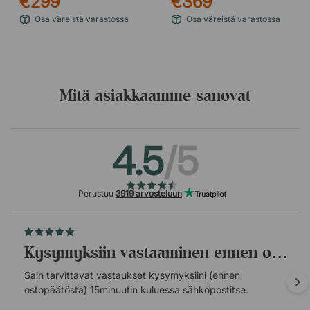
€299
€369
Osa väreistä varastossa
Osa väreistä varastossa
Mitä asiakkaamme sanovat
4.5
/5
Vaaleanharmaa
Perustuu
3919 arvosteluun
Kysymyksiin vastaaminen ennen ostopäätöstä.
Sain tarvittavat vastaukset kysymyksiini (ennen
ostopäätöstä) 15minuutin kuluessa sähköpostitse.