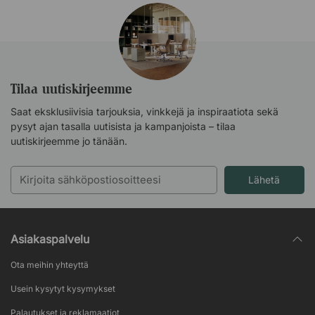
Tilaa uutiskirjeemme
Saat eksklusiivisia tarjouksia, vinkkejä ja inspiraatiota sekä
Koivu
pysyt ajan tasalla uutisista ja kampanjoista – tilaa
uutiskirjeemme jo tänään.
Lähetä
Asiakaspalvelu
Ota meihin yhteyttä
Usein kysytyt kysymykset
Palautukset ja reklamaatiot