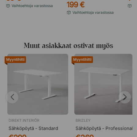
199 €
Vaihtoehtoja varastossa
Va
Vaihtoehtoja varastossa
Muut asiakkaat ostivat myös
Myyntihitti
Myyntihitti
Musta
DIREKT INTERIÖR
BRIZLEY
Sähköpöytä - Standard
Sähköpöytä - Professional