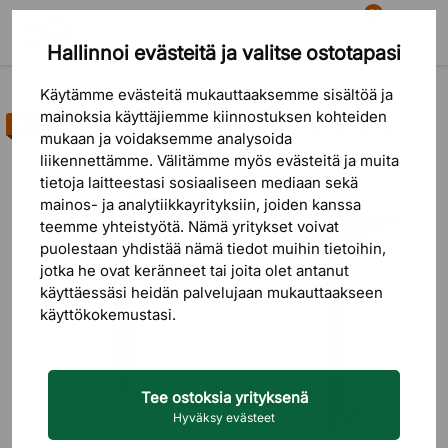
81
Hallinnoi evästeitä ja valitse ostotapasi
Etsi
Ostoskori
Valikko
Tuotteet
Pöydät
Työpöydät
Sähköpöydät
Käytämme evästeitä mukauttaaksemme sisältöä ja
mainoksia käyttäjiemme kiinnostuksen kohteiden
Myyntihitti
mukaan ja voidaksemme analysoida
488 arvostelu
liikennettämme. Välitämme myös evästeitä ja muita
tietoja laitteestasi sosiaaliseen mediaan sekä
mainos- ja analytiikkayrityksiin, joiden kanssa
teemme yhteistyötä. Nämä yritykset voivat
puolestaan ​​yhdistää nämä tiedot muihin tietoihin,
jotka he ovat keränneet tai joita olet antanut
käyttäessäsi heidän palvelujaan mukauttaakseen
käyttökokemustasi.
Tee ostoksia yrityksenä
Hyväksy evästeet