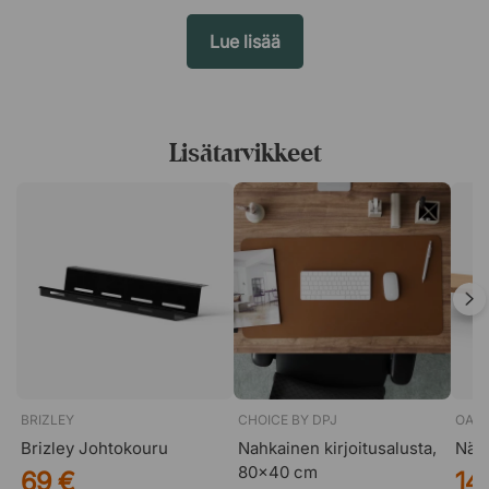
Lue lisää
Lisätarvikkeet
Valkoinen
BRIZLEY
CHOICE BY DPJ
OAK
Brizley Johtokouru
Nahkainen kirjoitusalusta,
Näyt
80x40 cm
69 €
14