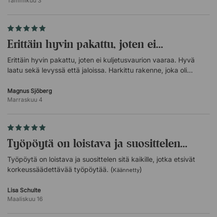
Tammikuu 3
(
)
Käännetty
Kestävä metallirakenne.
Jauhemaalattu, kovetetulla pinnalla.
Säädettävä leveys 90-120 cm.
Sertifioitu standardin EN 527 mukaisesti.
Erittäin hyvin pakattu, joten ei...
Moottorit
Erittäin hyvin pakattu, joten ei kuljetusvaurion vaaraa. Hyvä
laatu sekä levyssä että jaloissa. Harkittu rakenne, joka oli
2 kpl hiljaista moottoria.
helppo koota hyvällä kuvauksella Tyylikäs ja laadukas
Nostokyky 80 kg.
kirjoituspöytä! (
)
Moottorit kapseloitu turvallisuuden lisäämiseksi.
Magnus Sjöberg
Käännetty
Marraskuu 4
Pöytälevy
Suuritiheyksinen lastulevy.
Kestävää laminaattia useissa eri väreissä.
Työpöytä on loistava ja suosittelen...
Laminoitu molemmilta puolilta.
Helppo pitää puhtaana.
Työpöytä on loistava ja suosittelen sitä kaikille, jotka etsivät
Toimitetaan ilman valmiiksi porattuja reikiä.
korkeussäädettävää työpöytää. (
)
Käännetty
Lisa Schulte
Maaliskuu 16