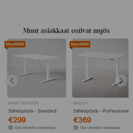
Toimitetaan ilman valmiiksi porattuja reikiä.
Muut asiakkaat ostivat myös
Myyntihitti
Myyntihitti
DIREKT INTERIÖR
BRIZLEY
Sähköpöytä - Standard
Sähköpöytä - Professional
€299
€369
Osa väreistä varastossa
Osa väreistä varastossa