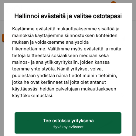
81
Hallinnoi evästeitä ja valitse ostotapasi
Etsi
Ostoskori
Valikko
Tuotteet
Pöydät
Työpöydät
Sähköpöydät
Käytämme evästeitä mukauttaaksemme sisältöä ja
mainoksia käyttäjiemme kiinnostuksen kohteiden
Myyntihitti
mukaan ja voidaksemme analysoida
62 arvostelu
liikennettämme. Välitämme myös evästeitä ja muita
tietoja laitteestasi sosiaaliseen mediaan sekä
mainos- ja analytiikkayrityksiin, joiden kanssa
teemme yhteistyötä. Nämä yritykset voivat
puolestaan ​​yhdistää nämä tiedot muihin tietoihin,
jotka he ovat keränneet tai joita olet antanut
käyttäessäsi heidän palvelujaan mukauttaakseen
käyttökokemustasi.
Tee ostoksia yrityksenä
Hyväksy evästeet