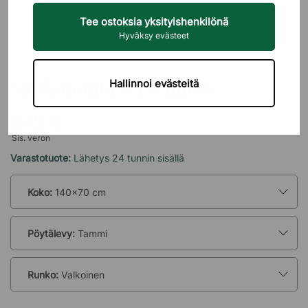
Tee ostoksia yksityishenkilönä
Hyväksy evästeet
BRIZLEY
Sähköpöytä - Premium
Hallinnoi evästeitä
549 €
Sis. veron
Varastotuote:
Lähetys 24 tunnin sisällä
Koko:
140x70 cm
Pöytälevy:
Tammi
Runko:
Valkoinen