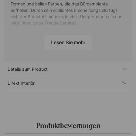
Formen und hellen Farben, die das Büroambiente
aufhellen. Durch sein schlichtes Erscheinungsbild fügt
sich der Bürostuhl mühelos in viele Umgebungen ein und
wird Ihnen lange Freude bereiten.
Bequemes Sitzen während des ganzen
Arbeitstages
Lesen Sie mehr
Trotz des reduzierten Designs ermöglicht der Ergo
bequemes Sitzen am Schreibtisch und während
Besprechungen. Der Sitz ist höhenverstellbar und der
Details zum Produkt
Stuhl lässt sich frei drehen, damit Sie bei Gesprächen am
Tisch immer dabei sind. Die Polypropenschale federt
leicht, was zusammen mit dem gepolsterten Sitz einen
Direkt Interiör
hohen Sitzkomfort bietet.
Spezifikation
Sitz
Feste Rückenlehne
Produktbewertungen
Schale aus Polypropylen
Verstellbare Sitzhöhe