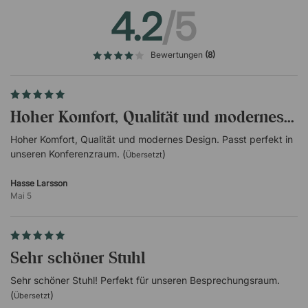
Gepolsterter Sitz mit Stoffbezug
4.2
/5
Fußkreuz und Gasfeder
Weiße Gasfeder
Bewertungen
(8)
Weißes fünfarmiges Fußkreuz
Weiße PU-Rollen mit grauer Gummispur
Sonstiges
Hoher Komfort, Qualität und modernes...
Wird unmontiert geliefert
Hoher Komfort, Qualität und modernes Design. Passt perfekt in
unseren Konferenzraum. (
)
Übersetzt
Hasse Larsson
Mai 5
Sehr schöner Stuhl
Sehr schöner Stuhl! Perfekt für unseren Besprechungsraum.
(
)
Übersetzt