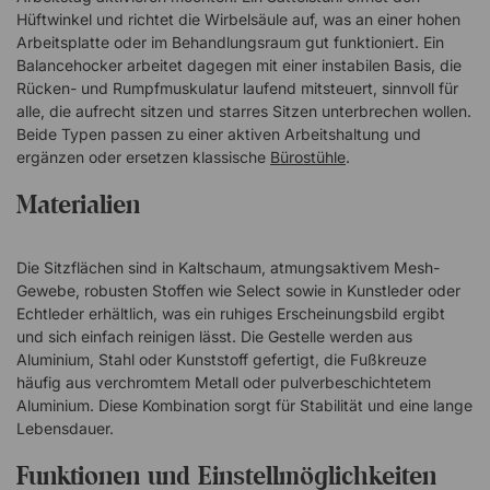
Hüftwinkel und richtet die Wirbelsäule auf, was an einer hohen
Select (85% New Zealand Wolle, 15% Polyamid) Fußkreuz
Arbeitsplatte oder im Behandlungsraum gut funktioniert. Ein
und Gasfeder Räder für harte Böden (ø50 mm) Durchmesser
Balancehocker arbeitet dagegen mit einer instabilen Basis, die
Fußkreuz: 59 cm. Durchmesser Fußring: 45,5 cm - optional!
Rücken- und Rumpfmuskulatur laufend mitsteuert, sinnvoll für
Zertifikate EPD ISO 14025 GREENGUARD GoldRH Support
alle, die aufrecht sitzen und starres Sitzen unterbrechen wollen.
4501 ist ein ergonomischer Sattelstuhl, der aktives Sitzen
Beide Typen passen zu einer aktiven Arbeitshaltung und
während des Arbeitstages fördert. Ideal für den häufigen
ergänzen oder ersetzen klassische
Bürostühle
.
Wechsel zwischen Sitzen und Stehen. Sattelförmiger Sitz
Verstellbarer Sitzwinkel Verstellbarer Rückenlehnenwinkel
Materialien
Verstellbare Sitzhöhe 10 Jahre Garantie!
Die Sitzflächen sind in Kaltschaum, atmungsaktivem Mesh-
Gewebe, robusten Stoffen wie Select sowie in Kunstleder oder
Echtleder erhältlich, was ein ruhiges Erscheinungsbild ergibt
und sich einfach reinigen lässt. Die Gestelle werden aus
Aluminium, Stahl oder Kunststoff gefertigt, die Fußkreuze
häufig aus verchromtem Metall oder pulverbeschichtetem
Aluminium. Diese Kombination sorgt für Stabilität und eine lange
Lebensdauer.
Funktionen und Einstellmöglichkeiten