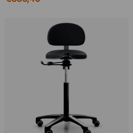
für Arbeitsplätze, an denen Komfort mit besserer Ergonomie
kombiniert werden soll. Luftkissen, das Rumpf und Rücken
stärkt Im Sitz befindet sich ein flexibles Luftkissen, das eine
leichte Instabilität erzeugt, wodurch der Körper ständig daran
arbeitet, das Gleichgewicht zu halten. Der Effekt erinnert an
das Sitzen auf einem Pilatesball und hilft dabei, sowohl Rumpf
als auch Rücken zu stärken. Gleichzeitig verbessert sich die
Körperhaltung, was die Belastung bei sitzender Arbeit
verringern kann. Bequeme Sitzfläche aus Mikrofaser Die
Sitzfläche ist mit weicher Mikrofaser bezogen, die ein
angenehmes Gefühl und guten Komfort während des
Arbeitstages bietet. Das Material ist sowohl strapazierfähig als
auch pflegeleicht, wodurch sich der Stuhl für den täglichen
Einsatz in vielen verschiedenen Arbeitsumgebungen eignet.
Flexible Beweglichkeit im Arbeitsumfeld Air Seat ist mit
leichtgängigen Rollen ausgestattet, die es einfach machen,
sich zwischen verschiedenen Arbeitsaufgaben zu bewegen.
Zwei der Rollen verfügen über eine Bremse, sodass der Stuhl
stabil stehen kann, wenn du eine festere Position
benötigst. Mit dem Balance-Hocker Air Seat stärken Sie