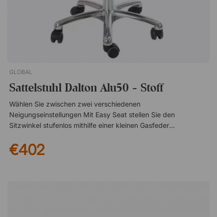
GLOBAL
Sattelstuhl Dalton Alu50 - Stoff
Wählen Sie zwischen zwei verschiedenen
Neigungseinstellungen Mit Easy Seat stellen Sie den
Sitzwinkel stufenlos mithilfe einer kleinen Gasfeder ein. Mit
Flexmatic passt sich der Sitz automatisch dem Schwerpunkt
€402
an, sodass Sie stets bequem und ergonomisch sitzen. Aktiver
Sitzkomfort in klassischer Form Dalton von Global ist ein
stilvoller Sattelstuhl ohne Rückenlehne, der eine natürlich
aufrechte und ausgewogene Sitzhaltung fördert. Das offene
Design regt zu aktivem Sitzen an und hilft, den Rücken
gerade zu halten und den Körper während des Arbeitstages in
Bewegung zu halten. Durch das Sitzen auf einem Sattelsitz