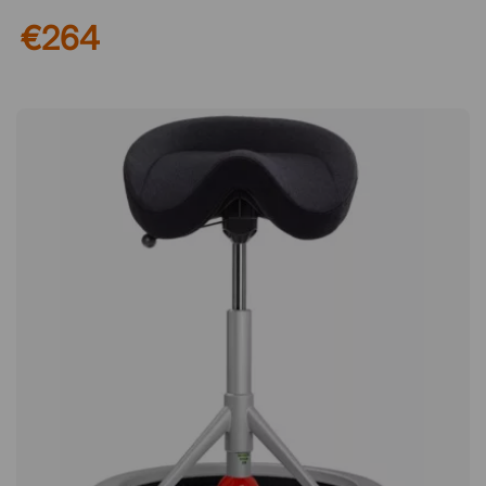
sattelförmige Sitzfläche hilft dem Körper, eine aufrechtere
€264
Position einzunehmen, was zu einem geraderen Rücken und
einer ergonomischeren Arbeitshaltung während des Tages
beiträgt. Der Stuhl eignet sich hervorragend für Umgebungen,
in denen man längere Zeit im Sitzen arbeitet, zum Beispiel im
Büro, in Kliniken oder sogar wenn man in der Werkstatt
arbeitet! Formgepresste Sitzfläche mit hohem Komfort Die
Sitzfläche ist aus strapazierfähigem PU-Schaum formgepresst
und so gestaltet, dass sie den ganzen Arbeitstag über
bequemen Halt bietet. Das Material passt sich dem Körper an
und behält gleichzeitig seine Stabilität, was eine ausgewogene
Kombination aus Komfort und Funktion schafft. Die glatte
Oberfläche ist zudem langlebig und leicht zu reinigen,
wodurch sich der Stuhl sowohl für Büro- als auch für
Pflegeumgebungen eignet. Stabile Konstruktion mit hoher
Beweglichkeit Dalton ist mit einem stabilen Fußkreuz aus
Kunststoff ausgestattet, das eine solide Basis bietet. Die
leichtgängigen Rollen mit 65 mm Durchmesser ermöglichen es,
sich einfach zwischen verschiedenen Arbeitsaufgaben zu
bewegen, ohne aufstehen zu müssen, was zu einem
effizienteren und flexibleren Arbeitsablauf beiträgt. Anpassbar