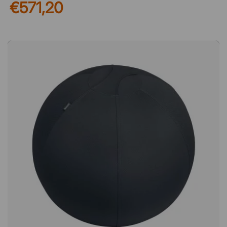
€571,20
Sattelsitz positioniert den Körper in einer ausgewogenen
Haltung, wodurch die Belastung von Rücken und Schultern
reduziert und ein aktiveres Sitzen während des gesamten
Arbeitstags unterstützt wird. Flexible Einstellungen für
individuelle Anpassung Für bestmögliche Unterstützung kann
die Rückenlehne um 16° nach vorne und 6° nach hinten
geneigt werden, während der Sitz um 12° nach vorne und 2°
nach hinten verstellt werden kann. Die großzügigen
Verstellmöglichkeiten machen es einfach, den Stuhl an Ihre
Bedürfnisse und Arbeitsaufgaben anzupassen. Komfort in
jedem Detail Der Sitz ist mit formstabilem Kaltschaum
gepolstert, der langanhaltenden Komfort bietet und seine Form
über die Zeit beibehält. Mit schwarzem Stoff bezogen erhält
der Stuhl eine stilvolle und professionelle Ausstrahlung, die
sowohl im Büro als auch im Homeoffice überzeugt. Ein
Sattelstuhl, der für optimalen Komfort und natürliche Haltung
sorgt. Der Sattelsitz unterstützt aufrechtes Sitzen und
reduziert die Belastung von Rücken und Schultern. Die
Rückenlehne lässt sich 16° vor und 6° zurück lehnen Der Sitz
lässt sich 12° und 2° zurück neigen Mit komfortablem