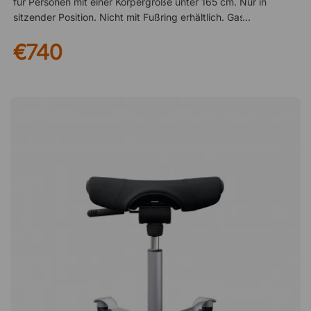
für Personen mit einer Körpergröße unter 165 cm. Nur in
sitzender Position. Nicht mit Fußring erhältlich. Gasfeder 200
mm (Sitzhöhe 485-660 mm): für Personen mit einer
€740
Körpergröße ab 165 cm. Nur in sitzender Position. Kann auch
mit Fußring gekauft werden. Gasfeder 265 mm (Sitzhöhe 570-
810 mm): für sitzende und halb stehende Position. Wenn Sie
etwas kleiner sind, empfehlen wir, einen Fußring hinzuzufügen,
um die beste Sitzposition zu erreichen. Variieren der
Arbeitsposition verhindert Verletzungen Der HÅG Capisco
8105 ist so konzipiert, dass er die Bewegung fördert und
daher viele verschiedene Sitzpositionen ermöglicht. Lehnen
Sie sich an, sitzen Sie gewöhnlich oder sitzen Sie seitlich,
wenn Sie mit Ihrem Kollegen sprechen. Indem Sie Ihre
Sitzposition mehrmals am Tag ändern, können Sie
beispielsweise häufige Verletzungen von Rücken, Nacken und
Schultern vermeiden. Korrekte Belastung trainiert den Körper
Der Sattelsitz ermöglicht eine aktive Arbeitsposition, in der die
Rumpf- und Rückenmuskulatur aktiviert wird, was bei
regelmäßigem Gebrauch die Muskeln trainiert. Gleichzeitig
entlastet der Sitz den Körper durch eine neutrale Krümmung
der Lendenwirbelsäule, wodurch die Hüften offen und die