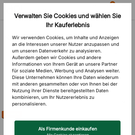
0
Verwalten Sie Cookies und wählen Sie
Suche
Warenkorb
Menü
Ihr Kauferlebnis
Produkte
Sitzmöbel
Aktive Sitz- & Stehmöbel
Sattelstühle & Sitzbälle
Sattelstühle & Sitzbälle
Wir verwenden Cookies, um Inhalte und Anzeigen
an die Interessen unserer Nutzer anzupassen und
um unseren Datenverkehr zu analysieren.
Bei DPJ finden Sie Balance- und Sattelstühle von
HÅG
,
RH
,
Außerdem geben wir Cookies und andere
Backapp
und
Global
. Das Angebot reicht von klassischen
Informationen von Ihrem Gerät an unsere Partner
Sattelstühlen über geteilte Sattelmodelle bis zu Balancehockern
für soziale Medien, Werbung und Analysen weiter.
mit runder oder dreieckiger Sitzfläche, dazu Modelle mit
Diese Unternehmen können Ihre Daten wiederum
beweglicher Kugel unter dem Sitz wie der Backapp Smart. Wer
Lesen Sie mehr
mit anderen gesammelten oder von Ihnen bei der
eher nach einem klassischen Arbeitsstuhl sucht, wird im Bereich
Nutzung ihrer Dienste bereitgestellten Daten
der
ergonomischen Bürostühle
fündig.
kombinieren, um Ihr Nutzererlebnis zu
Sortierung
FILTRERA
Als Sitzmaterial kommen Kaltschaum, atmungsaktives Mesh-
personalisieren.
Gewebe, robuste Stoffe wie Select, Kunstleder oder Echtleder
Bestseller
zum Einsatz. Die Gestelle fertigen wir aus Aluminium, Stahl oder
Geringster Pr
Kunststoff, die Fußkreuze meist aus verchromtem Metall oder
pulverbeschichtetem Aluminium. Die Sitzhöhe lässt sich
Als Firmenkunde einkaufen
Höchster Pre
modellabhängig zwischen rund 56,5 und 81 cm einstellen, der
Alle Cookies akzeptieren