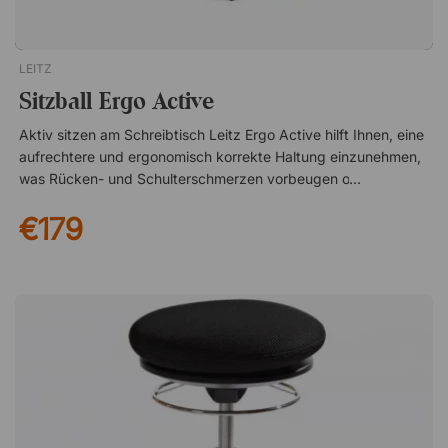
Kalltschaum gepolstert Mit schwarzem Stoff bezogen
LEITZ
Sitzball Ergo Active
Aktiv sitzen am Schreibtisch Leitz Ergo Active hilft Ihnen, eine
aufrechtere und ergonomisch korrekte Haltung einzunehmen,
was Rücken- und Schulterschmerzen vorbeugen oder lindern
kann. Durch den regelmäßigen Wechsel zwischen Bürostuhl
€179
und Sitzball stärken Sie Ihren Körper während der Arbeit. Der
Sitzball wurde vom deutschen IGR Institute for Health and
Ergonomics gemäß DIN 26800 EN ISO 15537 getestet und
empfohlen. Haltung stärken während der Arbeit Beim Sitzen
auf einem Sitzball muss der Körper selbst für das
Gleichgewicht sorgen. Dadurch werden Rücken- und
Bauchmuskulatur kontinuierlich aktiviert, was langfristig zu
einer besseren Haltung beitragen kann. Viele empfinden es
außerdem als leichter, konzentriert zu bleiben, wenn der
Körper leicht aktiv ist statt passiv im Stuhl zu sitzen. Sicher
und praktisch in der Anwendung Der Ball ist mit einer