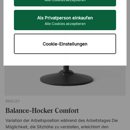
Sitzwinkel um etwa 12 Grad nach vorn und 2 Grad nach hinten.
Neueste zuer
Modelle von HÅG Capisco und RH Support bringen zusätzlich
eine Rückenlehne mit, die in Höhe und Neigung verstellbar ist.
Als Privatperson einkaufen
Alle Cookies akzeptieren
Erhältlich sind Farben wie Schwarz, Grau, Rot, Grün und Blau,
dazu optional Fußring und Rollen für harte oder weiche Böden.
Viele Modelle sind Möbelfakta-zertifiziert sowie GREENGUARD-
Cookie-Einstellungen
Gold-zertifiziert.
BRIZLEY
Balance-Hocker Comfort
Variation der Arbeitsposition während des Arbeitstages Die
Möglichkeit, die Sitzhöhe zu verstellen, erleichtert den