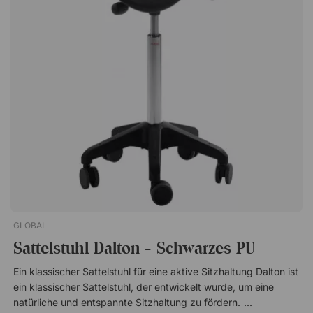
bei 30 Grad gewaschen werden. Größenhinweis: Der Vluv Vlip
hat einen Durchmesser von Ø60-65 cm, was sowohl für
Personen mit einer Körpergröße von 155 bis 180 cm als auch
für Personen mit einem festen Schreibtisch mit einer
Standardhöhe von etwa 74 cm (unabhängig von der eigenen
Körpergröße) geeignet ist. Ein ergonomischer Balanceball,
bezogen mit Manchester-Stoff und praktischem Griff zum
einfachen Anheben. Trainiert Rumpf und Rücken, beugt
Arbeitsverletzungen vor. Stärkt Rumpf und Rücken Reduziert
Stillsitzen und beugt Verletzungen vor Kann mit bis zu 150 kg
belastet werden Waschbarer Bezug mit einer
Verschleißfestigkeit von 25.000 Martindale Flexible
Innenkugel aus reißfestem PVC
GLOBAL
Sattelstuhl Dalton - Schwarzes PU
Ein klassischer Sattelstuhl für eine aktive Sitzhaltung Dalton ist
ein klassischer Sattelstuhl, der entwickelt wurde, um eine
natürliche und entspannte Sitzhaltung zu fördern. Die