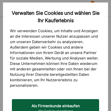
0
Verwalten Sie Cookies und wählen Sie
Suche
Warenkorb
Menü
Ihr Kauferlebnis
Für Unternehmen
Wir verwenden Cookies, um Inhalte und Anzeigen
an die Interessen unserer Nutzer anzupassen und
Für Unternehmen
um unseren Datenverkehr zu analysieren.
Außerdem geben wir Cookies und andere
Informationen von Ihrem Gerät an unsere Partner
Hier finden Sie alle unsere Dienstleistungen im
für soziale Medien, Werbung und Analysen weiter.
Bereich Innenarchitektur für Unternehmen. Sind
Diese Unternehmen können Ihre Daten wiederum
Sie sich unsicher, welche Dienstleistung die
mit anderen gesammelten oder von Ihnen bei der
Nutzung ihrer Dienste bereitgestellten Daten
richtige für Ihr Unternehmen ist, oder haben Sie
kombinieren, um Ihr Nutzererlebnis zu
andere Fragen dazu, wie wir Ihnen helfen können?
personalisieren.
Kontaktieren Sie uns für eine individuelle
Beratung.
Als Firmenkunde einkaufen
Alle Cookies akzeptieren