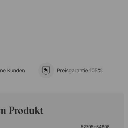
%
ene Kunden
Preisgarantie 105%
um Produkt
52795+54896