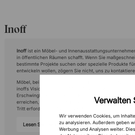
Inoff
Inoff
ist ein Möbel- und Innenausstattungsunternehmen
in öffentlichen Räumen schafft. Wenn Sie maßgeschne
bestimmte Projekte suchen oder spezielle Produkte für
entwickeln wollen, zögern Sie nicht, uns zu kontaktiere
Möbel
, bei denen das Geniale im Einfachen liegt, sind 
inoffs Vision ist es, dem Markt Möbel anzubieten, die s
Erschwinglichkeit, Funktion, Komfort und Stil auszeich
Verwalten 
erreichen, sind Einsicht, Reaktionsfähigkeit und Leiden
Tritt erforderlich. Qualität und Umwelt stehen im Mittel
Wir verwenden Cookies, um Inhalt
zu analysieren. Außerdem geben wi
Lesen Sie mehr
Werbung und Analysen weiter. Die