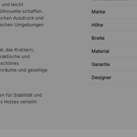
e und leicht
Silhouette schaffen.
Marke
vischen Ausdruck und
ssischen Umgebungen
Höhe
Breite
t, das Kratzern,
Material
praktische und
n schönes
Garantie
ohnräume und gesellige
Designer
n für Stabilität und
s Holzes verleiht