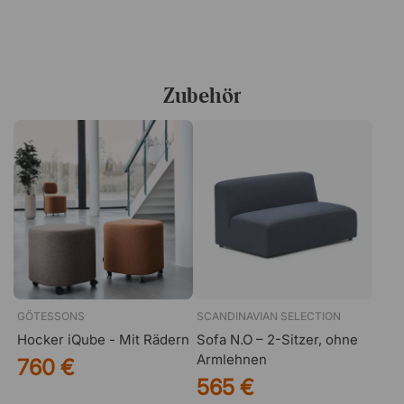
Die in Stockholm lebende Anya Sebton (geb. 1966) ist
eine preisgekrönte Designerin und Innenarchitektin, die
an der Beckmans Hochschule für Design ausgebildet
wurde. Mit ihrem einzigartigen grafischen Ausdruck,
Zubehör
kombiniert mit Funktionalität und unerwarteten Details,
haben Anya Sebtons Entwürfe weltweit Aufmerksamkeit
erregt. Ihre Arbeiten sind heute an Orten wie Flughäfen,
Botschaften und Museen auf der ganzen Welt vertreten.
GÖTESSONS
SCANDINAVIAN SELECTION
Hocker iQube - Mit Rädern
Sofa N.O – 2-Sitzer, ohne
Armlehnen
760 €
565 €