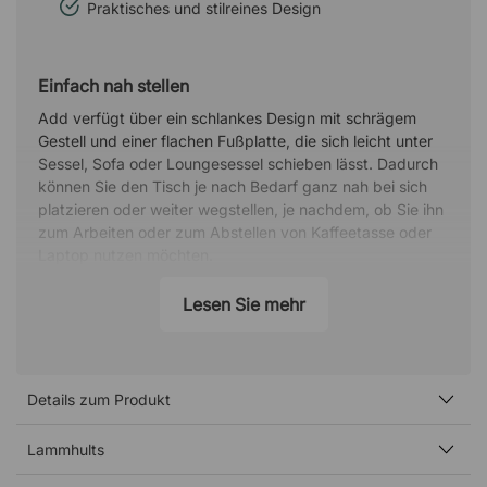
Praktisches und stilreines Design
Einfach nah stellen
Add verfügt über ein schlankes Design mit schrägem
Gestell und einer flachen Fußplatte, die sich leicht unter
Sessel, Sofa oder Loungesessel schieben lässt. Dadurch
können Sie den Tisch je nach Bedarf ganz nah bei sich
platzieren oder weiter wegstellen, je nachdem, ob Sie ihn
zum Arbeiten oder zum Abstellen von Kaffeetasse oder
Laptop nutzen möchten.
Zwei Höhen für verschiedene Zwecke
Lesen Sie mehr
Der Beistelltisch ist in zwei Höhen erhältlich. Der
niedrigere Tisch (56 cm) eignet sich ideal für alle, die
einen Tisch hauptsächlich zum Abstellen suchen. Wenn
Sie einen Tisch möchten, an dem Sie auch im Sitzen auf
Details zum Produkt
Sofa oder Sessel arbeiten können, empfehlen wir die
etwas höhere Variante (66 cm).
Lammhults
Über die Designerin - Anya Sebton