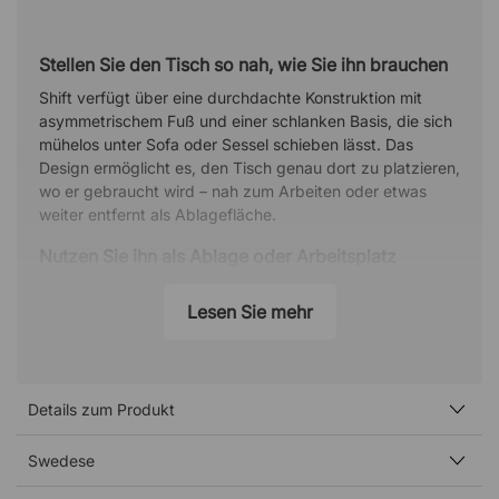
Stellen Sie den Tisch so nah, wie Sie ihn brauchen
Shift verfügt über eine durchdachte Konstruktion mit
asymmetrischem Fuß und einer schlanken Basis, die sich
mühelos unter Sofa oder Sessel schieben lässt. Das
Design ermöglicht es, den Tisch genau dort zu platzieren,
wo er gebraucht wird – nah zum Arbeiten oder etwas
weiter entfernt als Ablagefläche.
Nutzen Sie ihn als Ablage oder Arbeitsplatz
Wählen Sie den niedrigen Tisch (48 cm) für eine elegante
Lesen Sie mehr
Ablagefläche oder den höheren (67 cm) für einen
komfortablen Arbeitsplatz am Sofa oder Sessel. Shift
funktioniert sowohl als stilvoller Beistelltisch als auch als
flexibler Laptop-Tisch für produktive Arbeitstage.
Details zum Produkt
Spezifikation
Tischplatte aus naturlackierter Esche oder Eiche
Swedese
Fußplatte und Standbein in RAL 9007