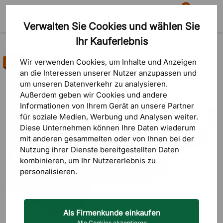
0
Verwalten Sie Cookies und wählen Sie
Suche
Warenkorb
Menü
Ihr Kauferlebnis
Produkte
Sitzmöbel
Bürostühle
Ersatzteile & Zubehör
Wir verwenden Cookies, um Inhalte und Anzeigen
Bestseller
an die Interessen unserer Nutzer anzupassen und
39 Bewertungen
um unseren Datenverkehr zu analysieren.
Außerdem geben wir Cookies und andere
Informationen von Ihrem Gerät an unsere Partner
für soziale Medien, Werbung und Analysen weiter.
Diese Unternehmen können Ihre Daten wiederum
mit anderen gesammelten oder von Ihnen bei der
Nutzung ihrer Dienste bereitgestellten Daten
kombinieren, um Ihr Nutzererlebnis zu
personalisieren.
Als Firmenkunde einkaufen
Alle Cookies akzeptieren