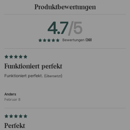
Denk daran!
Produktbewertungen
Armlehnen werden häufiger genutzt, als wir oft denken.
Sie entlasten Schultern, Nacken und Arme während des
gesamten Arbeitstages – doch ohne die richtige
4.7
/5
Unterstützung kann die Belastung stattdessen punktuell
und anstrengend werden. Mit ergonomischen
Armlehnenkissen erhältst du eine weichere und
Bewertungen
(39)
nachgiebigere Oberfläche, die den Druck auf Unterarme
und Ellbogen verringert. Das macht einen großen
Unterschied, besonders bei langen Arbeitstagen vor dem
Computer.
Funktioniert perfekt
Funktioniert perfekt. (
)
Übersetzt
Anders
Februar 8
Perfekt