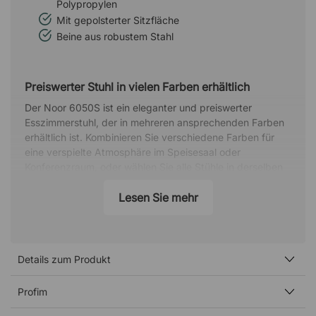
Polypropylen
Mit gepolsterter Sitzfläche
Beine aus robustem Stahl
Preiswerter Stuhl in vielen Farben erhältlich
Der Noor 6050S ist ein eleganter und preiswerter
Esszimmerstuhl, der in mehreren ansprechenden Farben
erhältlich ist. Kombinieren Sie verschiedene Farben für
eine verspielte Atmosphäre im Speisesaal oder
Konferenzraum, oder wählen Sie alle Stühle in derselben
Farbe für ein stimmiges Gesamtbild.
Lesen Sie mehr
Robuste Stahlbeine und gepolsterter Sitz
Noor ist mit stabilen Stahlbeinen ausgestattet, die dem
Stuhl eine leichte und moderne Ausstrahlung verleihen.
Der Sitz aus Polypropylen verfügt zudem über eine
Details zum Produkt
ansprechend gepolsterte Sitzfläche, die für angenehmen
Komfort sorgt.
Profim