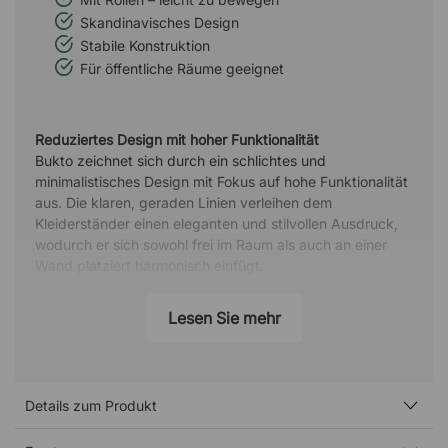
Skandinavisches Design
Stabile Konstruktion
Für öffentliche Räume geeignet
Reduziertes Design mit hoher Funktionalität
Bukto zeichnet sich durch ein schlichtes und
minimalistisches Design mit Fokus auf hohe Funktionalität
aus. Die klaren, geraden Linien verleihen dem
Kleiderständer einen eleganten und stilvollen Ausdruck,
wodurch er sich sowohl frei im Raum als auch an einer
Wand platziert harmonisch einfügt.
Einfach umgestalten dank flexiblem Design
Lesen Sie mehr
Der Garderobenständer ist mit vier leichtgängigen Rollen
ausgestattet, sodass er mühelos dorthin bewegt werden
kann, wo er benötigt wird. Dadurch eignet sich Bukto
besonders für flexible Bereiche wie Konferenzräume,
Details zum Produkt
Eventhallen oder andere Umgebungen, die bei größeren
Veranstaltungen umgestaltet werden müssen. Wenn er