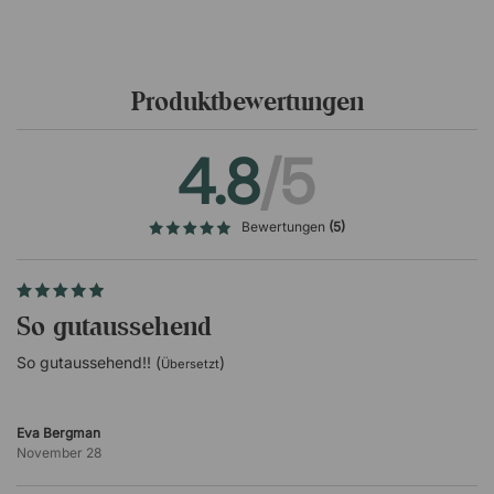
Der dänische Designer Poul Henningsen (1894-1967) war
zu Lebzeiten als Designer, Journalist und Schriftsteller
tätig. Nach seinem Studium an der Technischen
Hochschule in Kopenhagen begann er seine Karriere in
Produktbewertungen
der traditionellen funktionalistischen Architektur. Im Laufe
der Jahre entwickelte er jedoch ein besonderes Interesse
an der Beleuchtung. Daher verbrachte er einen Großteil
4.8
/5
seiner Karriere mit der Entwicklung von Leuchten, die sich
auf die menschliche Wahrnehmung und das Bedürfnis
nach Licht konzentrieren. Im Jahr 1925 begann Poul
Bewertungen
(5)
Henningsen eine lebenslange Partnerschaft mit der
Marke Louis Poulsen, deren Erbe bis heute fortbesteht.
So gutaussehend
So gutaussehend!! (
)
Übersetzt
Eva Bergman
November 28