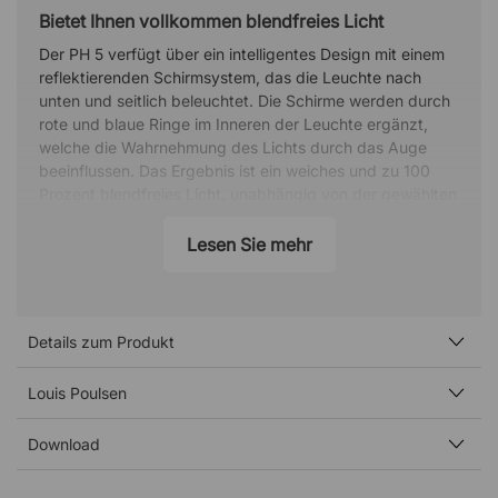
Bietet Ihnen vollkommen blendfreies Licht
Der PH 5 verfügt über ein intelligentes Design mit einem
reflektierenden Schirmsystem, das die Leuchte nach
unten und seitlich beleuchtet. Die Schirme werden durch
rote und blaue Ringe im Inneren der Leuchte ergänzt,
welche die Wahrnehmung des Lichts durch das Auge
beeinflussen. Das Ergebnis ist ein weiches und zu 100
Prozent blendfreies Licht, unabhängig von der gewählten
Lichtquelle.
Lesen Sie mehr
Unbehandelte Messing- und Kupferoberfläche
Die Ausführungen in Messing und Kupfer besitzen eine
unbehandelte Oberfläche, die sich im Laufe der Zeit
verändert und eine schöne, charakteristische Patina
Details zum Produkt
bildet. Dieser Prozess kann bereits bei Lieferung
begonnen haben, sodass Ihre Lampe ein individuelles,
Louis Poulsen
einzigartiges Aussehen aufweisen kann, das leicht von
der Produktabbildung abweicht.
Download
Über den Designer - Poul Henningsen