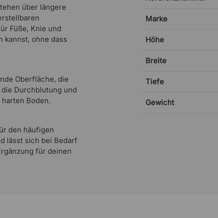
Stehen über längere
rstellbaren
Marke
für Füße, Knie und
n kannst, ohne dass
Höhe
Breite
nde Oberfläche, die
Tiefe
t die Durchblutung und
m harten Boden.
Gewicht
ür den häufigen
d lässt sich bei Bedarf
Ergänzung für deinen