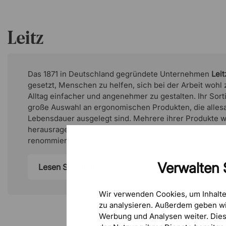
Leitz
Das 1871 in Deutschland gegründete Unternehmen
Leit
gesetzt, Menschen zu helfen, sich bei der Arbeit wohl
Alltag einfacher und angenehmer zu gestalten. Ihr Sor
große Auswahl an ergonomischen Produkten, die allesa
Lebensdauer ausgelegt sind. Mehrere ihrer Produkte w
herausragende Designqualität und ihre innovativen Fun
renommierten Preisen ausgezeichnet.
Verwalten 
Lesen Sie mehr
Wir verwenden Cookies, um Inhalt
zu analysieren. Außerdem geben wi
Werbung und Analysen weiter. Die