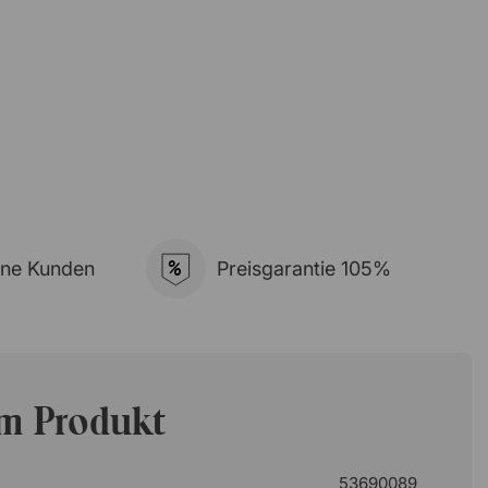
%
ene Kunden
Preisgarantie 105%
um Produkt
53690089