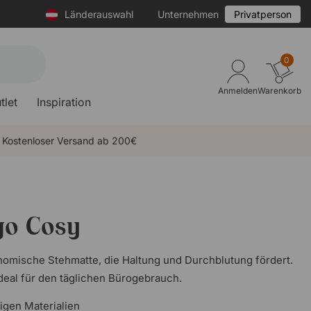
Länderauswahl
Unternehmen
Privatperson
0
Anmelden
Warenkorb
tlet
Inspiration
Kostenloser Versand ab 200€
go Cosy
onomische Stehmatte, die Haltung und Durchblutung fördert.
deal für den täglichen Bürogebrauch.
bigen Materialien