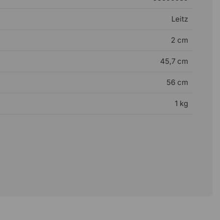
Leitz
2 cm
45,7 cm
56 cm
1 kg