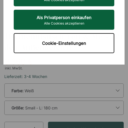
Als Privatperson einkaufen
Alle Cookies akzeptieren
RS BARCELONA
Tischtennistisch You & Me - Für
Cookie-Einstellungen
den Außenbereich
3.360 €
inkl. MwSt.
Lieferzeit: 3-4 Wochen
Farbe:
Weiß
Größe:
Small - L: 180 cm