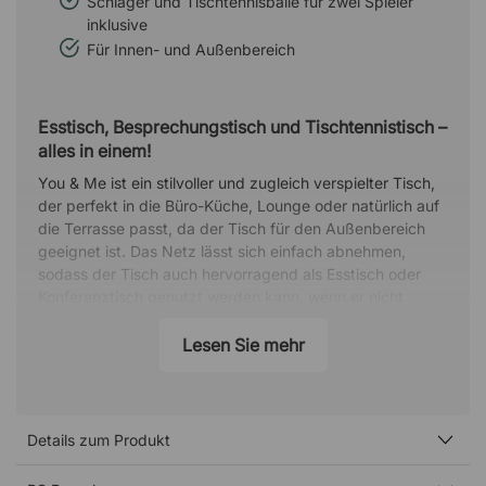
Schläger und Tischtennisbälle für zwei Spieler
inklusive
Für Innen- und Außenbereich
Esstisch, Besprechungstisch und Tischtennistisch –
alles in einem!
You & Me ist ein stilvoller und zugleich verspielter Tisch,
der perfekt in die Büro-Küche, Lounge oder natürlich auf
die Terrasse passt, da der Tisch für den Außenbereich
geeignet ist. Das Netz lässt sich einfach abnehmen,
sodass der Tisch auch hervorragend als Esstisch oder
Konferenztisch genutzt werden kann, wenn er nicht
seinem ursprünglichen Zweck dient – einem spannenden
Tischtennismatch zum Abschalten!
Lesen Sie mehr
Form trifft Funktion in elegantem Design
Mit You & Me hat der Designer Antoni Pallejà Office
wirklich bewiesen, dass zurückhaltendes Design und
Details zum Produkt
Verspieltheit bestens zusammenpassen. Die leicht
ausgestellten Beine und die Tischplatte aus Eiche oder