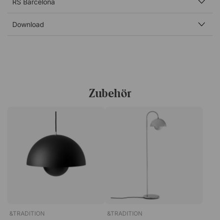
RS Barcelona
Walnuss verleihen eine elegante Note, die auf schöne
Weise mit der sportlichen Ausstrahlung des Tisches
Download
kombiniert wurde.
Behalte immer deine Schläger und Bälle im Blick
Die dezente Seitenschublade bietet einen praktischen
Platz, um Netz, Schläger und Bälle zwischen den Spielen
aufzubewahren, sodass alles immer griffbereit ist, wenn
Zubehör
die nächste Runde startet! Außerdem sorgt sie dafür,
dass das Büro aufgeräumt wirkt und keine
Tischtennisschläger herumliegen.
Enthält:
1 Netz
6 Tischtennisbälle
2 Tischtennisschläger
&TRADITION
&TRADITION