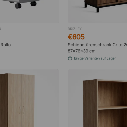
R
BRIZLEY
€605
 Rollo
Schiebetürenschrank Crito 2
87x76x39 cm
Einige Varianten auf Lager