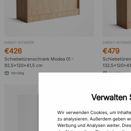
DIREKT INTERIÖR
DIREKT INTERIÖ
€426
€479
Schiebetürenschrank Modea 01 -
Schiebetüren
92,5x120x41,5 cm
132,5x120x41
Vorrätig
Vorrätig
Verwalten 
Wir verwenden Cookies, um Inhalt
zu analysieren. Außerdem geben wi
Werbung und Analysen weiter. Die