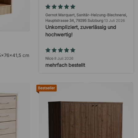
Gernot Marquart, Sanitär-Heizung-Blechnerei,
Hauptstrasse 34, 79295 Sulzburg
13 Juli 2026
Unkompliziert, zuverlässig und
hochwertig!
,5x76x41,5 cm
Nico
8 Juli 2026
mehrfach bestellt
Bestseller
Ionnis Dr. Kotrotsos
2 Juli 2026
"Schnelle und unkomplizierte
Bestellung…
Dominic Zwerenz
30 Juni 2026
Präzision