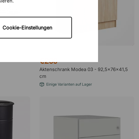
sieren.
Eduard Herbel
14 Juni 2026
Schnell und unkompliziert
Cookie-Einstellungen
Hans
10 Juni 2026
schnell und unkompliziert
DIREKT INTERIÖR
€269
Aktenschrank Modea 03 - 92,5x76x41,5
m&k GmbH
9 Juni 2026
cm
Sehr große Auswahl
Einige Varianten auf Lager
Marcel Bech
9 Juni 2026
Bin super zufrieden:) schon öfter…
Sebastian Hagspiel
3 Juni 2026