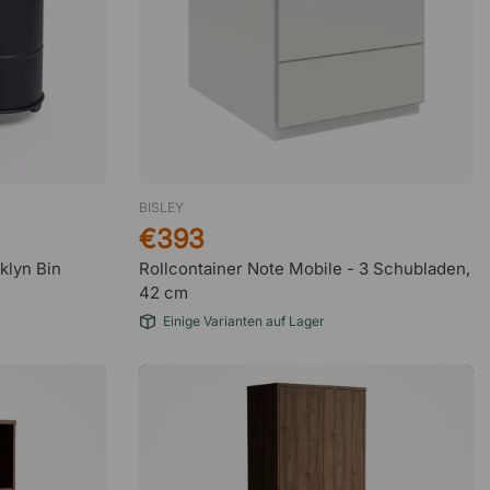
schnell und toll
Triple
2 Juni 2026
Zuverlässig
Siegfried Wössner
29 Mai 2026
BISLEY
Unkompliziert
€393
klyn Bin
Rollcontainer Note Mobile - 3 Schubladen,
42 cm
Engin
29 Mai 2026
Einige Varianten auf Lager
Sehr tolle Webseite und gut
überschaubar
Sonja
27 Mai 2026
Finden!!