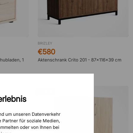
Heinz Czekalla
27 Juni 2026
Funktionierte bis jetzt reibungslos.
BRIZLEY
Enrico Schulz
25 Juni 2026
€580
schnelle Lieferung
hubladen, 1
Aktenschrank Crito 201 - 87x116x39 cm
Marc
22 Juni 2026
Unkomplizierter Bestellvorgang
und sehr…
Bestseller
rlebnis
und um unseren Datenverkehr
Sven
17 Juni 2026
 Partner für soziale Medien,
Die Auswahl und Preis-Leistung …
mmelten oder von Ihnen bei