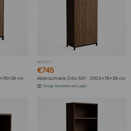
Stefanie Kreideweiß
21 Mai 2026
Super Shop, gerne wieder
Thilo Riede
18 Mai 2026
Zahlung als Unternehmen konnte
nicht…
BRIZLEY
€745
25x76x39 cm
Aktenschrank Crito 501 - 200,5x76x39 cm
Jorks
13 Mai 2026
Einige Varianten auf Lager
sehr freundlich und unkompliziert