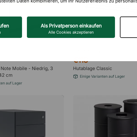
stellten Daten kombinieren, um Ihr Nutzererlebnis zu personali
ufen
Als Privatperson einkaufen
n
Alle Cookies akzeptieren
ESSEM DESIGN
€118
 Note Mobile - Niedrig, 3
Hutablage Classic
 42 cm
Einige Varianten auf Lager
ten auf Lager