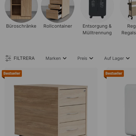
Büroschränke
Rollcontainer
Entsorgung &
Reg
Mülltrennung
Regal
FILTRERA
Marken
Preis
Auf Lager
Bestseller
Bestseller