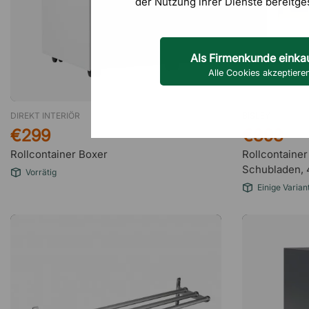
der Nutzung ihrer Dienste bereitge
Als Firmenkunde einka
Alle Cookies akzeptiere
DIREKT INTERIÖR
BISLEY
€299
€393
Rollcontainer Boxer
Rollcontainer
Schubladen,
Vorrätig
Einige Varian