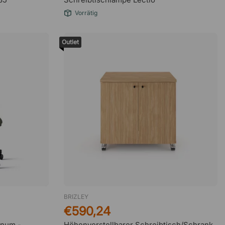
Vorrätig
Outlet
BRIZLEY
€590,24
gnum -
Höhenverstellbarer Schreibtisch/Schrank