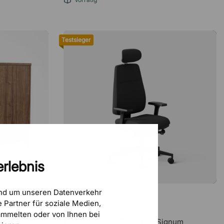
Testsieger
rlebnis
und um unseren Datenverkehr
BRIZLEY
 Partner für soziale Medien,
€679
mmelten oder von Ihnen bei
x116x39 cm
Ergonomischer Bürostuhl Signum