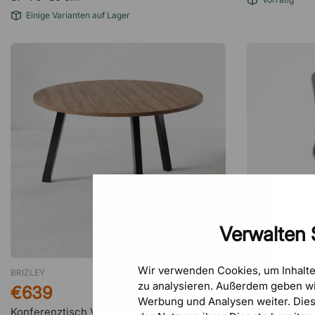
Einige Varianten auf Lager
Verwalten 
Wir verwenden Cookies, um Inhalt
BRIZLEY
BRIZLEY
zu analysieren. Außerdem geben wi
€639
€499
Werbung und Analysen weiter. Die
Konferenztisch Viggo - Rund
Ergonomische