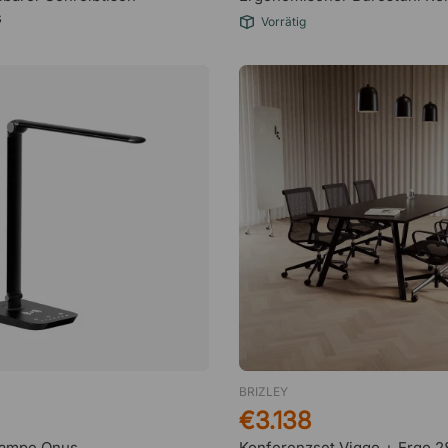
s
Vorrätig
BRIZLEY
€3.138
lampe Onus
Konferenzset Viggo + Ergo 2