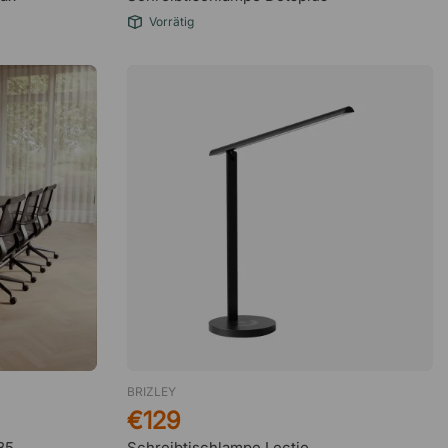
Vorrätig
BRIZLEY
€129
85
Schreibtischlampe Lectio