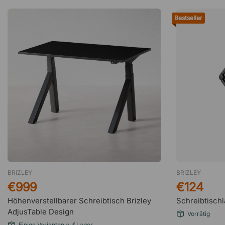
Bestseller
BRIZLEY
BRIZLEY
€999
€124
Höhenverstellbarer Schreibtisch Brizley
Schreibtisch
AdjusTable Design
Vorrätig
Einige Varianten auf Lager