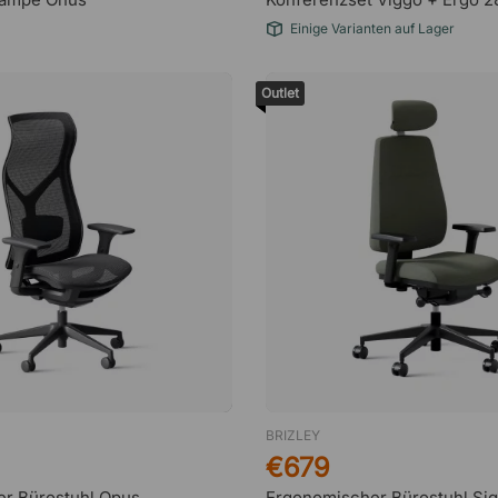
Einige Varianten auf Lager
Outlet
BRIZLEY
€679
r Bürostuhl Opus
Ergonomischer Bürostuhl Si