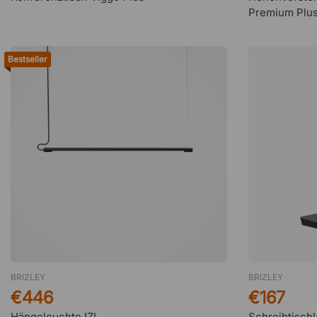
Premium Plu
Bestseller
BRIZLEY
BRIZLEY
€446
€167
Hängeleuchte IZL
Schreibtisch