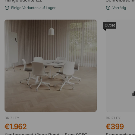
Einige Varianten auf Lager
Vorrätig
Outlet
BRIZLEY
BRIZLEY
€1.962
€399
Konferenzset Viggo Rund + Ergo 006C
Ergonomische