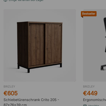
Bestseller
BRIZLEY
BRIZLEY
€605
€449
Schiebetürenschrank Crito 205 -
Ergonomische
87x76x39 cm
Vorrätig