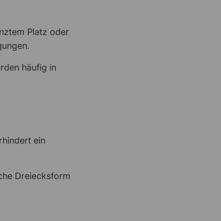
Sonja
27 Mai 2026
Finden!!
nztem Platz oder
ngungen.
Stefanie Kreideweiß
21 Mai 2026
rden häufig in
Super Shop, gerne wieder
Thilo Riede
18 Mai 2026
Zahlung als Unternehmen konnte
nicht…
hindert ein
Jorks
13 Mai 2026
sche Dreiecksform
sehr freundlich und unkompliziert