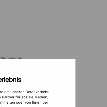
Sven
17 Juni 2026
Die Auswahl und Preis-Leistung …
Eduard Herbel
14 Juni 2026
Schnell und unkompliziert
Hans
10 Juni 2026
schnell und unkompliziert
 Sie werden
z erhältlich.
m&k GmbH
9 Juni 2026
ere Haken
rlebnis
Sehr große Auswahl
itere
und um unseren Datenverkehr
 Partner für soziale Medien,
Marcel Bech
9 Juni 2026
Bin super zufrieden:) schon öfter…
mmelten oder von Ihnen bei