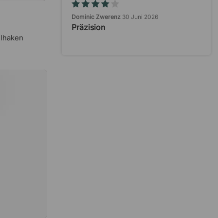
Dominic Zwerenz
30 Juni 2026
Präzision
elhaken
Heinz Czekalla
27 Juni 2026
Funktionierte bis jetzt reibungslos.
Enrico Schulz
25 Juni 2026
schnelle Lieferung
Marc
22 Juni 2026
Unkomplizierter Bestellvorgang
und sehr…