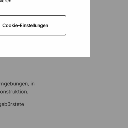
sieren.
rschiedenen
Sebastian Hagspiel
3 Juni 2026
gebungen.
schnell und toll
Cookie-Einstellungen
er doppelseitigem
tage sind sie
Triple
2 Juni 2026
Zuverlässig
Siegfried Wössner
29 Mai 2026
Unkompliziert
Umgebungen, in
onstruktion.
Engin
29 Mai 2026
gebürstete
Sehr tolle Webseite und gut
überschaubar