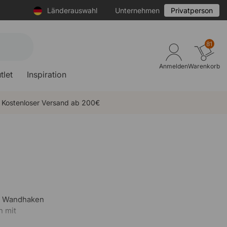
Länderauswahl
Unternehmen
Privatperson
81
Anmelden
Warenkorb
tlet
Inspiration
Kostenloser Versand ab 200€
st Wandhaken
n mit