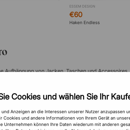
ESSEM DESIGN
€60
Haken Endless
ro
he Aufhängung von Jacken, Taschen und Accessoires.
n Materialien wie Aluminium, Kunststoff, Stahl und Hol
Haken pro Person, während in Eingangsbereichen mehr
Sie Cookies und wählen Sie Ihr Kaufe
ausreichend Platz zu bieten. Ergänzend führen wir we
tsbereiche.
e und Anzeigen an die Interessen unserer Nutzer anzupassen 
r Cookies und andere Informationen von Ihrem Gerät an unsere
unststoff
se Unternehmen können Ihre Daten wiederum mit anderen gesa