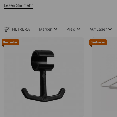
Lesen Sie mehr
Ergänzend führen wir Kleiderbügel aus Stahl mit gummierter
Die Haken sind als Einzelmodelle oder Leisten mit ein bis s
FILTRERA
Marken
Preis
Auf Lager
Bestseller
Bestseller