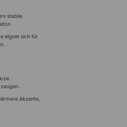
Josef Pötz
12 Mai 2026
Alles Perfekt!
s stabile
eton.
DACHSER SE Steffen Ebermann
12 Mai 2026
Super Verpackung
 eignet sich für
n.
Axel Freitel
12 Mai 2026
Lieferzeit
arze
rzeugen.
 wärmere Akzente,