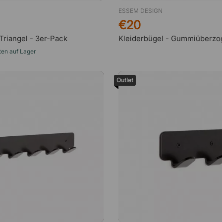
ESSEM DESIGN
€20
Triangel - 3er-Pack
Kleiderbügel - Gummiüberzo
ten auf Lager
Outlet