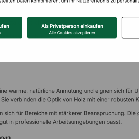
stellten Daten kombinieren, um Ihr Nutzererlebnis zu personali
inges Gewicht und ihre Stabilität aus. Sie sind in ve
rakotta erhältlich und passen gut in moderne Büroum
ufen
Als Privatperson einkaufen
n
Alle Cookies akzeptieren
r. Sie lassen sich je nach Ausführung mit Schrauben od
 Kleidungsstücke oder Taschen. Durch die einfache Mon
ine warme, natürliche Anmutung und eignen sich für 
Sie verbinden die Optik von Holz mit einer robusten K
n sich für Bereiche mit stärkerer Beanspruchung. Die 
 gut in professionelle Arbeitsumgebungen passt.
ten