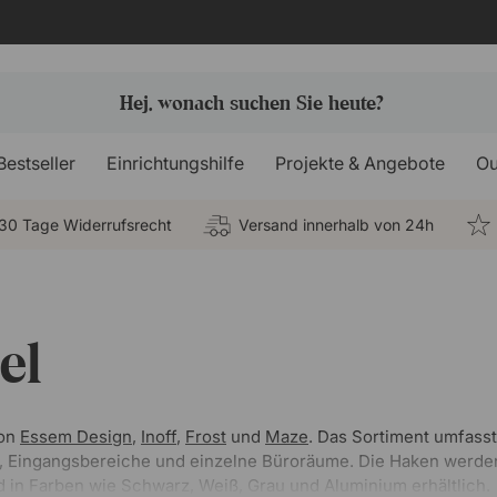
Bestseller
Einrichtungshilfe
Projekte & Angebote
Ou
30 Tage Widerrufsrecht
Versand innerhalb von 24h
el
von
Essem Design
,
Inoff
,
Frost
und
Maze
. Das Sortiment umfas
ure, Eingangsbereiche und einzelne Büroräume. Die Haken werde
 in Farben wie Schwarz, Weiß, Grau und Aluminium erhältlich.