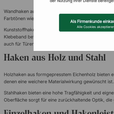
der Nutzung ihrer Dienste bereitge
Wandhaken aus Aluminium zeichnen sich durch ihr ger
Farbtönen wie Schwarz, Weiß, Grau, Ocker und Ter
Als Firmenkunde einka
Alle Cookies akzeptiere
Kunststoffhaken sind leicht und vielseitig einsetzba
Klebeband befestigen und eignen sich für leichtere
auch für Türen und glatte Wandflächen geeignet.
Haken aus Holz und Stahl
Holzhaken aus formgepresstem Eichenholz bieten e
denen eine weichere Materialwirkung gewünscht ist. 
Stahlhaken bieten eine hohe Tragfähigkeit und eigne
Oberfläche sorgt für eine zurückhaltende Optik, die
Einzelhaken und Hakenleis