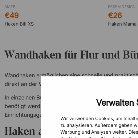
MAZE
ESSEM DESIGN
€49
€26
Haken Bill XS
Haken Mama
Wandhaken für Flur und Bü
Wandhaken ermöglichen eine schnelle und praktisc
direkt an der Wand montiert und sind in verschiedene
In einzelnen Büroräumen genügt oft ein einzelner 
Verwalten 
benötigt werden, um Mitarbeitenden und Besuchern 
Einrichtungsgegenstände
für Büro- und Gemeinschaf
Wir verwenden Cookies, um Inhalt
zu analysieren. Außerdem geben wi
Haken aus Aluminium und K
Werbung und Analysen weiter. Die