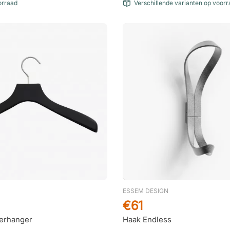
orraad
Verschillende varianten op voor
ESSEM DESIGN
€61
erhanger
Haak Endless