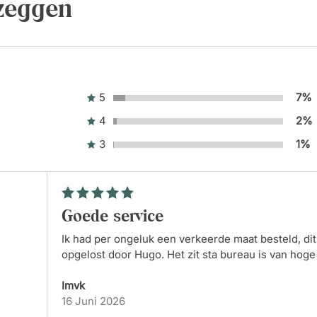
 zeggen
5
7%
4
2%
3
1%
Goede service
Ik had per ongeluk een verkeerde maat besteld, di
opgelost door Hugo. Het zit sta bureau is van hoge 
het werd binnen 1 week geleverd. Ik zou hier weer 
Imvk
16 Juni 2026