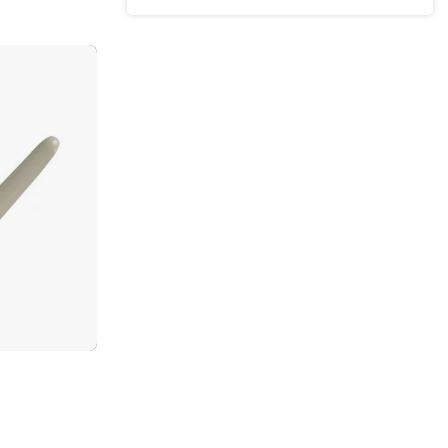
Mariët
21 Maart 2026
Super overzichtelijk
Elisabeth V.
16 Maart 2026
duidelijke website
Richard de Bruijn
15 Maart 2026
duidelijke makkelijke site .
Niels Preesman
4 Maart 2026
Mooie spullen en duidelijke site