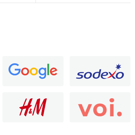
Karin Wielsma
14 Oktober 2025
Topkwaliteit bureau
R. Bakker
13 Oktober 2025
makkelijk bestellen
Wouter
6 Oktober 2025
klantenservice zonder gedoe.
Alexandre Carunchio
6 Oktober 2025
goed product