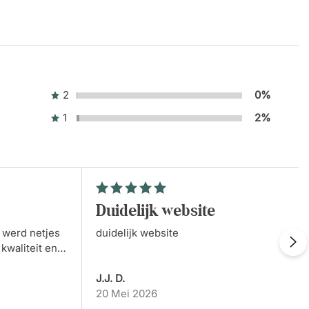
Gewoon eenvoudig bestellen en
direct…
klant
24 Oktober 2025
Mooi bedrijf
2
0%
1
2%
Marc van Wijk
23 Oktober 2025
Netjes optijd geleverd
duidelijk website
Jet
22 Oktober 2025
Snel en goed
t werd netjes
duidelijk website
kwaliteit en
bestellen.
J.J. D.
Daniela Oprea
14 Oktober 2025
20 Mei 2026
Fantastische ervaring