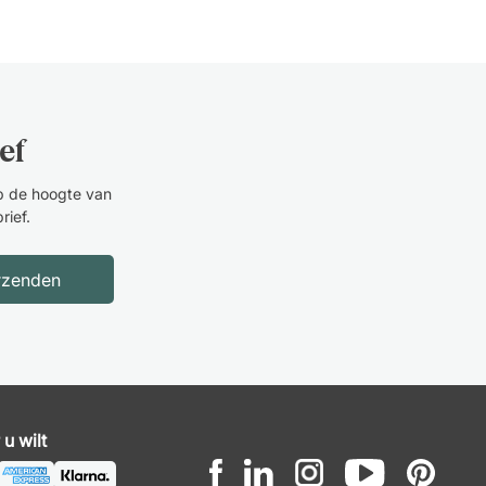
Hans
3 Oktober 2025
Snelle levering
ef
op de hoogte van
rief.
rzenden
u wilt