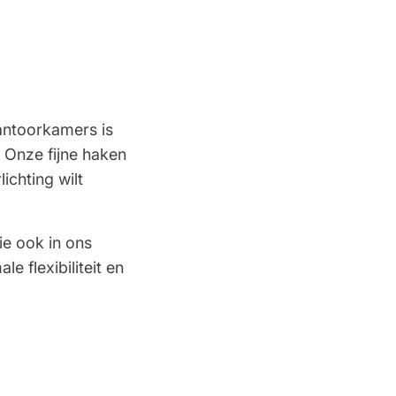
Paul
30 Januari 2026
Prima bedrijf
Arjan Van Hoogen
12 December 2025
Snel geleverd
antoorkamers is
 Onze fijne haken
chting wilt
Will J
3 November 2025
Een webshop die doet wat ze
beloofd
ie ook in ons
 flexibiliteit en
klant
2 November 2025
Prachtig bedrijf
Wieland
26 Oktober 2025