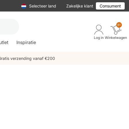
Selecteer land
Zakelijke klant
Consument
81
Log in
Winkelwagen
tlet
Inspiratie
Gratis verzending vanaf €200