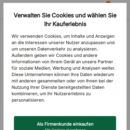
81
Verwalten Sie Cookies und wählen Sie
Suche
Warenkorb
Menü
Ihr Kauferlebnis
Blog
Home-Office
Von zu Hause arbeiten - Alles, was Sie für Ihr Home Office brauchen
Wir verwenden Cookies, um Inhalte und Anzeigen
an die Interessen unserer Nutzer anzupassen und
um unseren Datenverkehr zu analysieren.
Außerdem geben wir Cookies und andere
Informationen von Ihrem Gerät an unsere Partner
für soziale Medien, Werbung und Analysen weiter.
Diese Unternehmen können Ihre Daten wiederum
mit anderen gesammelten oder von Ihnen bei der
Nutzung ihrer Dienste bereitgestellten Daten
kombinieren, um Ihr Nutzererlebnis zu
personalisieren.
Von zu Hause arbeiten - Alles,
was Sie für Ihr Home Office
brauchen
Als Firmenkunde einkaufen
Alle Cookies akzeptieren