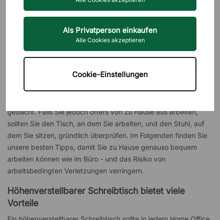
Arbeiten Sie einige Tage in der Woche von zu Hause aus, oder
sitzen Sie abends und am Wochenende oft vor dem Computer?
Als Privatperson einkaufen
Dann ist es besonders wichtig, ein gut ausgestattetes Home
Alle Cookies akzeptieren
Office mit Möbeln zu haben, die zu Ihnen und Ihren
Bedürfnissen passen. Mit einem höhenverstellbaren
Schreibtisch und einem geeigneten Bürostuhl legen Sie den
Cookie-Einstellungen
Grundstein für ein ergonomisches Arbeitsumfeld in Ihrem Heim.
In den eigenen vier Wänden wird nicht immer an die Ergonomie
gedacht. Falls Sie jedoch öfters von zu Hause aus arbeiten,
sollten Sie den Tisch, an dem Sie arbeiten, und den Stuhl, auf
dem Sie sitzen, gründlich überprüfen. Im Folgenden finden Sie
unsere besten Tipps, damit Sie zu Hause genauso bequem
arbeiten können wie im Büro - und das Risiko von
arbeitsbedingten Verletzungen verringern.
Höhenverstellbarer Schreibtisch bietet viele
Vorteile
Ein höhenverstellbarer Schreibtisch sollte in jedem Home Office