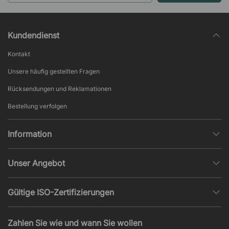
Kundendienst
Kontakt
Unsere häufig gestellten Fragen
Rücksendungen und Reklamationen
Bestellung verfolgen
Information
Datenschutz
Unser Angebot
AGB und Widerruf
Büroplanung
Beliebte Seiten
Gültige ISO-Zertifizierungen
Projekte, Angebote & Montage
Impressum
ISO 9001
Akustik und Lärmprobleme
Zahlen Sie wie und wann Sie wollen
News und Artikel
ISO 14001