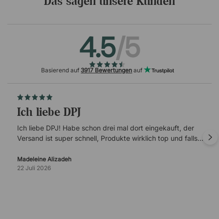
Das sagen unsere Kunden
4.5
/5
Basierend auf
3917 Bewertungen
auf
Ich liebe DPJ
Ich liebe DPJ! Habe schon drei mal dort eingekauft, der
Versand ist super schnell, Produkte wirklich top und falls
es mal Probleme gibt, ist der Kundenservice super
verlässlich.
Madeleine Alizadeh
22 Juli 2026