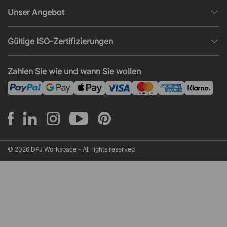
Datenschutz
Unser Angebot
AGB und Widerruf
Büroplanung
Beliebte Seiten
Gültige ISO-Zertifizierungen
Projekte, Angebote & Montage
Impressum
ISO 9001
Akustik und Lärmprobleme
Zahlen Sie wie und wann Sie wollen
News und Artikel
ISO 14001
Montage
ISO 45001
© 2026 DPJ Workspace - All rights reserved